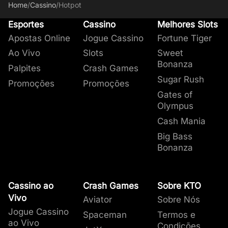
gastronômica com símbolos saborosos e
Home
/
Cassino
/
Hotpot
com estrela, atum, bolinho chinês, pele
coletando símbolos que contenham a pimenta.
jackpots picantes. Jogue no cassino KTO e
crocante, tofu em tiras, camarão e carne
Esportes
Abaixo explicamos como funciona o recurso.
Cassino
Melhores Slots
saboreie a vitória.
vermelha.
Jackpot de Chili
Apostas Online
Jogue Cassino
Fortune Tiger
Agora que já jantou o seu Hotpot, nada melhor
Acima dos carretéis, você encontrará uma
que um docinho de sobremesa no jogo
Candy
Ao Vivo
Slots
Sweet
Barra de Jackpot que pode conceder um dos
Blitz
.
Bonanza
Palpites
Crash Games
três prêmios: Smokin’ Hot, Flamin’ Hot ou Ultra
Fortune Gods
oferece uma volatilidade média,
Sugar Rush
Promoções
Promoções
Hot. Sempre que um ou mais símbolos de
assim como o Hotpot, e mergulha na cultura
Gates of
pimenta caírem nos carretéis, eles são
chinesa, com gráficos impressionantes e
Olympus
coletados na barra. O prêmio do jackpot é
recursos emocionantes.
Cash Mania
determinado pelo número de símbolos de
Tree of Fortune
apresenta um conceito de
pimenta coletados no final da rodada.
árvore da fortuna, com um design visual
Big Bass
Bonanza
vibrante e um sistema de jogo único, onde os
4 símbolos hot:
Jackpot Smokin’ Hot
jogadores podem colher envelopes para
6 símbolos hot:
Jackpot Flamin’ Hot
ganhar rodadas grátis.
9 símbolos hot:
Jackpot Ultra Hot
Outro jogo da PG Soft que pode te chamar a
Cassino ao
Crash Games
Sobre KTO
atenção é o lindo
Guardian of Ice and Fire
.
Vivo
Aviator
Sobre Nós
Jogue Cassino
Spaceman
Termos e
ao Vivo
Condições