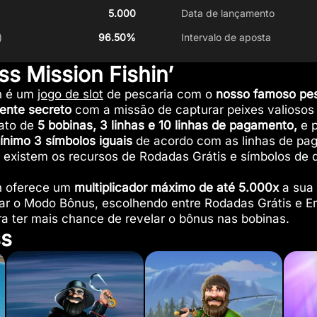
5.000
Data de lançamento
)
96.50%
Intervalo de aposta
ss Mission Fishin’
in é um
jogo de slot
de pescaria com o
nosso famoso pes
ente secreto
com a missão de capturar peixes valiosos
mato de
5 bobinas, 3 linhas e 10 linhas de pagamento,
e p
ínimo 3 símbolos iguais
de acordo com as linhas de pa
existem os recursos de Rodadas Grátis e símbolos de 
in oferece um
multiplicador máximo de até 5.000x
a sua 
r o Modo Bônus, escolhendo entre Rodadas Grátis e Em
a ter mais chance de revelar o bônus nas bobinas.
ss