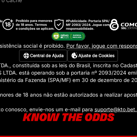
 o Cache
 moeda na cor bronze com um peixe no centro, este é
 grátis, o pescador wild coleta esses valores, aumenta
istência social é proibido.
Por favor, jogue com respon
Central de Ajuda
Ajuste de Cookies
 constituída sob as leis do Brasil, inscrita no Cadast
A. está operando sob a portaria nº 2093/2024 emiti
e
Empilhe o Dinheiro envolve o símbolo Moeda de Peixe,
istério da Fazenda (SPA/MF) em 30 de dezembro de 2
oleta os valores das moedas.
ixe, os valores são acumulados
, e novas rodadas são
ores de 18 anos não estão autorizados a realizar apos
uando não há mais novas rodadas, e os valores acumul
to conosco, envie-nos um e-mail para
suporte@kto.bet.
bolos Scatter aparecem no jogo base
. Isso pode
levar a
átis.
 descer uma posição
sem sair das bobinas, oferecendo 
das boinas para cima pra revelar mais um scatter.