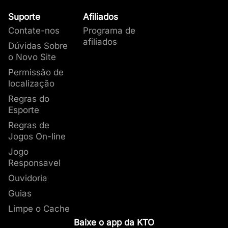
tanto por combinações normais quanto pelos
Suporte
Afiliados
Wilds.
5x
Contate-nos
Programa de
Balde com
afiliados
20x
Dúvidas Sobre
bebida
o Novo Site
200x
Permissão de
Símbolos especiais em Big Bass
localização
Return to the Races
Regras do
Esporte
Wild
: Apostador que substitui todos os
símbolos regulares na grade.
Regras de
Scatter
: Corredor escrito “scatter” que
Jogos On-line
ativa as Rodadas Grátis.
Jogo
Símbolo de Dinheiro:
Corredores que
Responsavel
aparecem com valores aleatórios de 2x a
Ouvidoria
5000x e podem ser recolhidos.
Guias
Limpe o Cache
Baixe o app da KTO