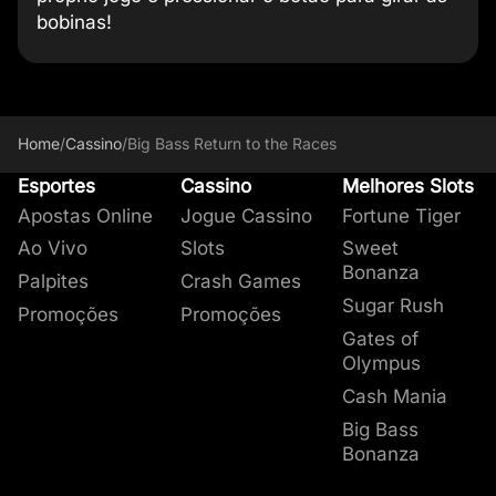
to the Races
Aposta com Maior Chance de Bônus
bobinas!
Quanto os símbolos pagam em
Recursos do jogo Big Bass
Viva uma corrida emocionante
Big Bass Return to the Races
Em
Por exemplo, se sua aposta for de R$1, o custo
Em Big Bass Return to the Races, você pode
Por exemplo, se apostar R$1, o custo total para
Big Bass Return to the Races
Bet Mínima: R$0,10
, você tem a
opção de Comprar o Bônus por 100 vezes o
para ativar o bônus será de R$100 e R$270,
aumentar suas chances de ativar o bônus ao
ativar esse recurso será de R$1,50.
Bet Máxima: R$400
Big Bass Return to the Races?
Return to the Races
em Big Bass Return to the
FAQ
valor da sua aposta e ir direto para a ação. Ou
respectivamente.
habilitar a
Aposta com Maior Chance de
Races!
Em um hipódromo, você pode encontrar desde
A corrida em Big Bass Return to the Races fica
você pode comprar as Rodadas Grátis Golden
Bônus
, que custa um adicional de 50% sobre o
Como ganhar Rodadas Grátis em Big
binóculos para assistir a corrida até bebidas
mais intrigante com os recursos oferecidos de
Big Bass Return to the Races
é o slot ideal para
Home
/
Cassino
/
Big Bass Return to the Races
Cup por 270x.
valor da aposta.
Bass Return to the Races?
para comemorar. Confira abaixo os símbolos e
Rodadas Grátis normais e Golden Cup:
quem quer viver um ambiente de corridas com
Esportes
Cassino
Melhores Slots
Rodadas Grátis de Big Bass Return
os multiplicadores desse slot:
muito verde e trilha sonora envolvente. Com
Apostas Online
Jogue Cassino
Fortune Tiger
Qual é o RTP de Big Bass Return to
the the Races
uma grade 5×3, o jogo ainda oferece recursos
Símbolos
3 símbolos
4 símbolos
5 símbolos
the Races?
como Rodadas Grátis e versão Golden Cup
Ao Vivo
Slots
Sweet
Se você reunir de 3 a 5 símbolos Scatter,
Bonanza
para você se divertir.
poderá ativar até
20 Rodadas Grátis em Big
Palpites
Crash Games
0,2x
Além disso, o jogo conta com alta volatilidade
Bass Return to the Races.
Como ganhar em Big Bass Return to
Sugar Rush
Promoções
Promoções
e chances de bônus máximo de 5000x para
Antes de iniciar, você deve escolher uma
the Races?
10, J e Q
1x
Gates of
você viver altas emoções!
entre
12 cartas
viradas para baixo, que
Olympus
Talvez você também se interesse pelo
revelará o tipo de bônus concedido.
5x
Cash Mania
clássico
Big Bass Bonanza
, um dos primeiros
A maioria das cartas ativa as Rodadas Grátis
Big Bass
da famosa franquia de pescaria da Pragmatic
0,2x
tradicionais, enquanto duas delas
Bonanza
Play!
desbloqueiam as
Rodadas Grátis Golden
Se quiser um jogo com vitória máxima maior do
K e A
2,50x
Cup,
uma versão especial do bônus.