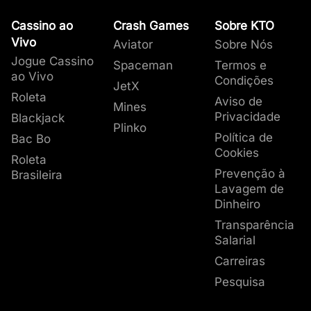
que Big Bass Return to the Races, você pode
10x
Cassino ao
Crash Games
Sobre KTO
experimentar o
5 Lions Megaways 2
, que tem
Vivo
chances de bônus máximo de 8000x!
Aviator
Sobre Nós
1x
Caso queira jogar outro jogo da Pragmatic
Jogue Cassino
Spaceman
Termos e
ao Vivo
Play, indicamos o
Tigre Sortudo
para você se
Condições
JetX
Corredores
5x
divertir com uma jogabilidade simples!
Roleta
Aviso de
Mines
Privacidade
Blackjack
20x
Plinko
Política de
Bac Bo
2x
Cookies
Roleta
Rodadas Grátis Golden Cup
Prevenção à
Binóculos
Brasileira
10x
Se a sua escolha revelar uma das cartas
e Cerveja
Lavagem de
Golden Cup, você jogará uma versão
Dinheiro
50x
alternativa do bônus.
Transparência
Neste modo, todos os símbolos regulares são
Salarial
3x
removidos das bobinas e restam
Carreiras
apenas
símbolos de dinheiro, Wilds e espaços
Maleta
15x
Pesquisa
vazios.
Os valores de dinheiro podem ser coletados
100x