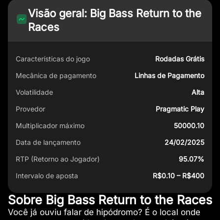
Visão geral: Big Bass Return to the
Races
Características do jogo
Rodadas Grátis
Mecânica de pagamento
Linhas de Pagamento
Volatilidade
Alta
Provedor
Pragmatic Play
Multiplicador máximo
50000.10
Data de lançamento
24/02/2025
RTP (Retorno ao Jogador)
95.07%
Intervalo de aposta
R$0.10 – R$400
Sobre Big Bass Return to the Races
Você já ouviu falar de hipódromo? É o local onde