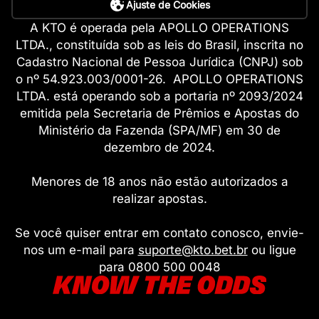
Ajuste de Cookies
A KTO é operada pela APOLLO OPERATIONS
LTDA., constituída sob as leis do Brasil, inscrita no
Cadastro Nacional de Pessoa Jurídica (CNPJ) sob
o nº 54.923.003/0001-26. APOLLO OPERATIONS
LTDA. está operando sob a portaria nº 2093/2024
emitida pela Secretaria de Prêmios e Apostas do
Ministério da Fazenda (SPA/MF) em 30 de
dezembro de 2024.
Menores de 18 anos não estão autorizados a
realizar apostas.
Se você quiser entrar em contato conosco, envie-
nos um e-mail para
suporte@kto.bet.br
ou ligue
para 0800 500 0048