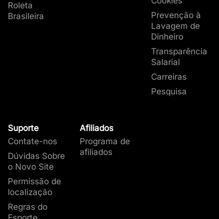
Cookies
Valor das Cartas
Roleta
Prevenção à
Brasileira
Para você entender melhor a soma das cartas,
Lavagem de
vamos te mostrar quanto vale cada uma delas:
Dinheiro
Ás:
vale 1
Transparência
10
,
valete
,
dama
,
rei
: valem 0
Salarial
2
–
9
: valem o seu valor normal
Baccarat ao Vivo
Carreiras
Jogar Baccarat ao vivo é diversão garantida.
Pesquisa
Viva a experiência única de se sentir em um
Cassino real e interagir com o seu crupiê.
As principais desenvolvedoras desses tipos de
Suporte
Afiliados
jogos contam com estúdios modernos e lindos,
Contate-nos
Programa de
onde os crupiês guiarão as rodadas, e você
afiliados
Dúvidas Sobre
poderá acompanhar o jogo se desenvolvendo
o Novo Site
em tempo real. Cada nova carta sacada pelo
Permissão de
crupiê é mais uma emoção para aqueles que
localização
jogam baccarat live.
Regras do
Esporte