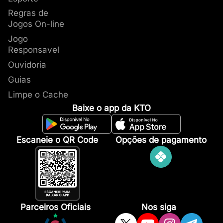
Regras de
Jogos On-line
Jogo
Responsavel
Ouvidoria
Guias
Limpe o Cache
Baixe o app da KTO
Escaneie o QR Code
Opções de pagamento
Parceiros Oficiais
Nos siga