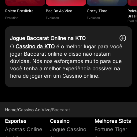
Roleta Brasileira
Bac Bo Ao Vivo
Crazy Time
Role
Brasi
Evolution
Evolution
Evolution
Evolut
Jogue Baccarat Online na KTO
O
Cassino da KTO
é o melhor lugar para você
jogar Baccarat online e disso não restam
dúvidas. Nós nos esforçamos muito para que
você tenha a melhor experiência possível na
hora de jogar em um Cassino online.
Como jogar Baccarat?
Variações de Baccarat Online
Provedores de Jogos de
Mais do que Apenas Bacará na
Veja a seguir algumas das principais razões do
Mais de 80 mesas de Baccarat disponíveis
porque os nossos jogadores são tão
Cashback
em todas suas apostas de
Cassino Baccarat Online
KTO
Para você tirar melhor proveito do jogo
Baccarat é um jogo tradicional com séculos de
apaixonados por jogar Baccarat em nosso site:
Baccarat
Baccarat existem algumas regras básicas que
história e, claro, que com o passar dos anos
Existem algumas provedoras de Baccarat
Na KTO, nos orgulhamos da ampla variedade
Diferentes estilos de jogos para todos os
podem te ajudar. Vamos passar pelos tipos de
adaptações e novas variações do jogo foram
online para Cassinos que são altamente
de jogos de cassino que temos. Se você gosta
Home
/
Cassino Ao Vivo
/
Baccarat
apostadores
apostas que podem ser feitas no jogo e pelos
surgindo. E aqui no cassino da KTO nós
confiáveis e profissionais. As principais são a
de Baccarat, você deve definitivamente
Esportes
valores das cartas.
oferecemos uma enorme gama destes jogos.
Cassino
Melhores Slots
Evolution Gaming, a Pragmatic Play e a
experimentar o Dragon Tiger. Um jogo de
Neste jogo você não terá a sua mão de cartas,
Veja abaixo algumas das principais, mais
Apostas Online
Jogue Cassino
Fortune Tiger
Bombay Live que oferecem uma grande
cartas ao vivo da Ásia muito semelhante ao
mas sim o crupiê irá dar um par de cartas para
divertidas e empolgantes variações de