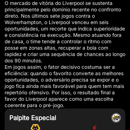
O mercado de vitória do Liverpool se sustenta
principalmente pelo domínio recente no confronto
direto. Nos últimos sete jogos contra o
Wolverhampton, o Liverpool venceu em seis
oportunidades, um recorte que indica superioridade
e consistência na execução. Mesmo atuando fora
de casa, o time tende a controlar o ritmo com
posse em zonas altas, recuperar a bola com
rapidez e criar uma sequência de chances ao longo
dos 90 minutos.
Em jogos assim, o fator decisivo costuma ser a
eficiência: quando o favorito converte as melhores
oportunidades, o adversário precisa se expor e o
jogo fica ainda mais favorável para quem tem mais
repertório ofensivo. Por isso, o resultado final a
favor do Liverpool aparece como uma escolha
coerente para o pré-jogo.
Palpite Especial