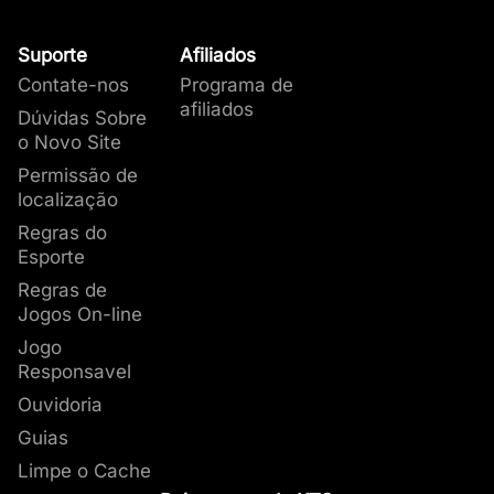
Suporte
Afiliados
Contate-nos
Programa de
afiliados
Dúvidas Sobre
o Novo Site
Permissão de
localização
Regras do
Esporte
Regras de
Jogos On-line
Jogo
Responsavel
Ouvidoria
Guias
Limpe o Cache