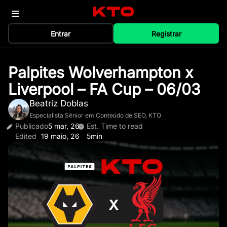
Entrar
Registrar
Palpites Wolverhampton x
Liverpool – FA Cup – 06/03
Beatriz Doblas
Especialista Sênior em Conteúdo de SEO, KTO
Publicado
5 mar, 26
Est. Time to read
Edited
19 maio, 26
5min