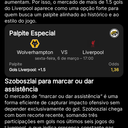
aumentam. Por isso, o mercado de mais de 1.5 gols
do Liverpool aparece como uma opção forte para
quem busca um palpite alinhado ao histórico e ao
estilo do jogo.
Palpite Especial
Wolverhampton
VS
Liverpool
sexta-feira, 6 de março – 17:00
Palpite
Odds
Gols Liverpool: +1.5
1,36
Szoboszlai para marcar ou dar
assistência
O mercado de “marcar ou dar assistência” é uma
forma eficiente de capturar impacto ofensivo sem
depender exclusivamente do gol. Szoboszlai chega
com bom recorte recente, somando três
participações em gols nos últimos seis jogos do
Liverpool, o que indica presença constante nas