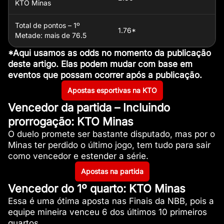
KTO Minas
Total de pontos – 1º
1.76*
Metade: mais de 76.5
*Aqui usamos as odds no momento da publicação
deste artigo. Elas podem mudar com base em
eventos que possam ocorrer após a publicação.
Apostas esportivas na KTO
Vencedor da partida – Incluindo
prorrogação: KTO Minas
O duelo promete ser bastante disputado, mas por o
Minas ter perdido o último jogo, tem tudo para sair
como vencedor e estender a série.
Apostas na partida
Vencedor do 1º quarto: KTO Minas
Essa é uma ótima aposta nas Finais da NBB, pois a
equipe mineira venceu 6 dos últimos 10 primeiros
quartos.