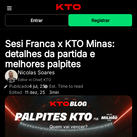
Entrar
Registrar
Sesi Franca x KTO Minas:
detalhes da partida e
melhores palpites
Nicolas Soares
Editor in Chief, KTO
Publicado
4 jul, 25
Est. Time to read
Edited
11 dez, 25
3min