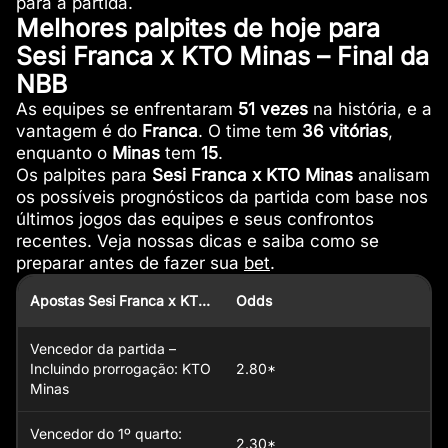
para a partida.
Melhores palpites de hoje para
Sesi Franca x KTO Minas – Final da
NBB
As equipes se enfrentaram
51 vezes
na história, e a
vantagem é do
Franca
. O time tem
36 vitórias
,
enquanto o
Minas
tem
15
.
Os palpites para
Sesi Franca x KTO Minas
analisam
os possíveis prognósticos da partida com base nos
últimos jogos das equipes e seus confrontos
recentes. Veja nossas dicas e saiba como se
preparar antes de fazer sua
bet
.
Apostas Sesi Franca x KTO Minas
Odds
Vencedor da partida –
Incluindo prorrogação: KTO
2.80*
Minas
Vencedor do 1º quarto:
2.30*