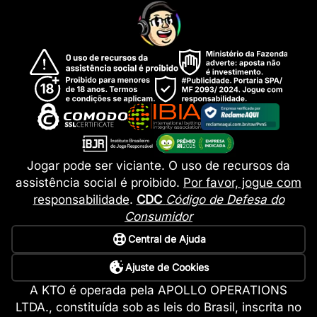
Jogar pode ser viciante. O uso de recursos da
assistência social é proibido.
Por favor, jogue com
responsabilidade
.
CDC
Código de Defesa do
Consumidor
Central de Ajuda
Ajuste de Cookies
A KTO é operada pela APOLLO OPERATIONS
LTDA., constituída sob as leis do Brasil, inscrita no