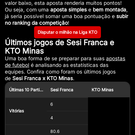
valor baixo, esta aposta renderia muitos pontos!
Ou seja, com uma
aposta simples
e
bem montada
,
já seria possível somar uma boa pontuação e
subir
no ranking da competição
!
Disputar o milhão na Liga KTO
Últimos jogos de Sesi Franca e
KTO Minas
Uma boa forma de se preparar para suas
apostas
de futebol
é analisando as estatísticas das
equipes. Confira como foram os últimos jogos
de
Sesi Franca
x KTO Minas
.
Últimas 10 Partidas
Sesi Franca
KTO Minas
6
Vitórias
4
80.6