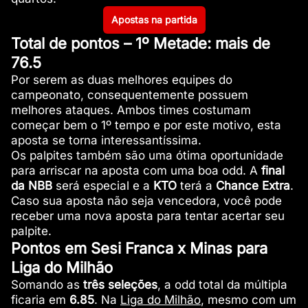
Apostas na partida
Total de pontos – 1º Metade: mais de
76.5
Por serem as duas melhores equipes do
campeonato, consequentemente possuem
melhores ataques. Ambos times costumam
começar bem o 1º tempo e por este motivo, esta
aposta se torna interessantíssima.
Os palpites também são uma ótima oportunidade
para arriscar na aposta com uma boa odd. A
final
da NBB
será especial e a
KTO
terá a
Chance Extra
.
Caso sua aposta não seja vencedora, você pode
receber uma nova aposta para tentar acertar seu
palpite.
Pontos em Sesi Franca x Minas para
Liga do Milhão
Somando as
três seleções
, a odd total da múltipla
ficaria em
6.85
. Na
Liga do Milhão
, mesmo com um