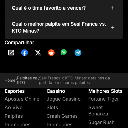
Qual é o time favorito a vencer?
Qual o melhor palpite em Sesi Franca vs.
KTO Minas?
Compartilhar
Palpites na
Sesi Franca x KTO Minas: detalhes da
Home
/
/
KTO
partida e melhores palpites
Esportes
Cassino
Melhores Slots
Apostas Online
Jogue Cassino
Fortune Tiger
Ao Vivo
Slots
Sweet
Bonanza
Palpites
Crash Games
Sugar Rush
Promoções
Promoções