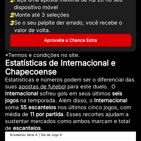
dispositivo móvel
2
Monte até 3 seleções
3
Se o seu palpite der errado, você recebe o
valor de volta.
Aproveite a Chance Extra
*Termos e condições no site.
Estatísticas de Internacional e
Chapecoense
Estatísticas e números podem ser o diferencial das
suas
apostas de futebol
para este duelo. O
Internacional
sofreu gols em seus últimos
seis
jogos
na temporada. Além disso, o
Internacional
soma
55 escanteios
nos últimos cinco jogos, com
média de
11 por partida
. Esses recortes ajudam a
sustentar mercados como ambos marcam e total
de
escanteios
.
Brasileirão Série A
|
Dia de Jogo 8