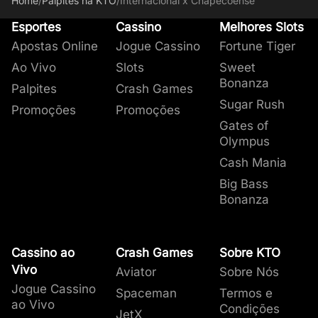
Home
/
Palpites na KTO
/
Internacional x Chapecoense
Esportes
Cassino
Melhores Slots
Apostas Online
Jogue Cassino
Fortune Tiger
Ao Vivo
Slots
Sweet
Bonanza
Palpites
Crash Games
Sugar Rush
Promoções
Promoções
Gates of
Olympus
Cash Mania
Big Bass
Bonanza
Cassino ao
Crash Games
Sobre KTO
Vivo
Aviator
Sobre Nós
Jogue Cassino
Spaceman
Termos e
ao Vivo
Condições
JetX