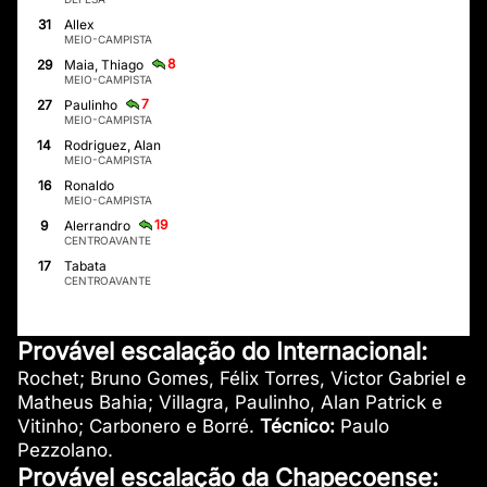
31
Allex
MEIO-CAMPISTA
8
29
Maia, Thiago
MEIO-CAMPISTA
7
27
Paulinho
MEIO-CAMPISTA
14
Rodriguez, Alan
MEIO-CAMPISTA
16
Ronaldo
MEIO-CAMPISTA
19
9
Alerrandro
CENTROAVANTE
17
Tabata
CENTROAVANTE
Provável escalação do Internacional:
Rochet; Bruno Gomes, Félix Torres, Victor Gabriel e
Matheus Bahia; Villagra, Paulinho, Alan Patrick e
Vitinho; Carbonero e Borré.
Técnico:
Paulo
Pezzolano.
Provável escalação da Chapecoense: