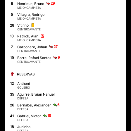
29
8
Henrique, Bruno
MEIO-CAMPISTA
5
Villagra, Rodrigo
MEIO-CAMPISTA
28
Vitinho
CENTROAVANTE
10
Patrick, Alan
MEIO-CAMPISTA
27
7
Carbonero, Johan
CENTROAVANTE
9
19
Borre, Rafael Santos
CENTROAVANTE
RESERVAS
12
Anthoni
GOLEIRO
35
Aguirre, Braian Nahuel
DEFESA
6
26
Bernabei, Alexander
DEFESA
15
41
Gabriel, Victor
DEFESA
18
Juninho
DEFESA