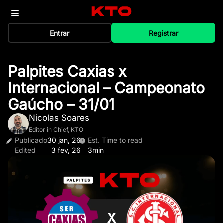
Entrar
Registrar
Palpites Caxias x
Internacional – Campeonato
Gaúcho – 31/01
Nicolas Soares
Editor in Chief, KTO
Publicado
30 jan, 26
Est. Time to read
Edited
3 fev, 26
3min