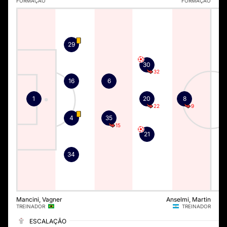
FORMAÇÃO
FORMAÇÃO
29
30
32
16
6
1
20
8
22
9
4
35
15
21
34
Mancini, Vagner
Anselmi, Martin
TREINADOR
TREINADOR
ESCALAÇÃO