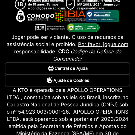
Jogar pode ser viciante. O uso de recursos da
assistência social é proibido.
Por favor, jogue com
responsabilidade
.
CDC
Código de Defesa do
Consumidor
Central de Ajuda
Ajuste de Cookies
A KTO é operada pela APOLLO OPERATIONS
LTDA., constituída sob as leis do Brasil, inscrita no
Cadastro Nacional de Pessoa Jurídica (CNPJ) sob
o nº 54.923.003/0001-26. APOLLO OPERATIONS
LTDA. está operando sob a portaria nº 2093/2024
emitida pela Secretaria de Prêmios e Apostas do
Ministério da Fazenda (SPA/MF) em 30 de