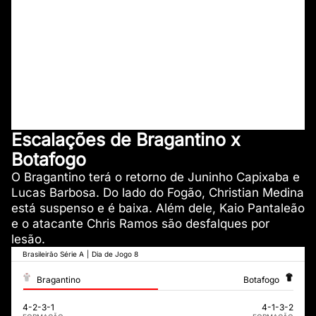
Escalações de Bragantino x
Botafogo
O Bragantino terá o retorno de Juninho Capixaba e
Lucas Barbosa. Do lado do Fogão, Christian Medina
está suspenso e é baixa. Além dele, Kaio Pantaleão
e o atacante Chris Ramos são desfalques por
lesão.
Brasileirão Série A
|
Dia de Jogo 8
Bragantino
Botafogo
4-2-3-1
4-1-3-2