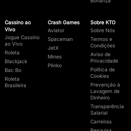
Bonanza
Cassino ao
Crash Games
Sobre KTO
Vivo
Aviator
Sobre Nós
Jogue Cassino
Spaceman
Termos e
ao Vivo
Condições
JetX
Roleta
Aviso de
Mines
Privacidade
Blackjack
Plinko
Política de
Bac Bo
Cookies
Roleta
Prevenção à
Brasileira
Lavagem de
Dinheiro
Transparência
Salarial
Carreiras
Pesquisa