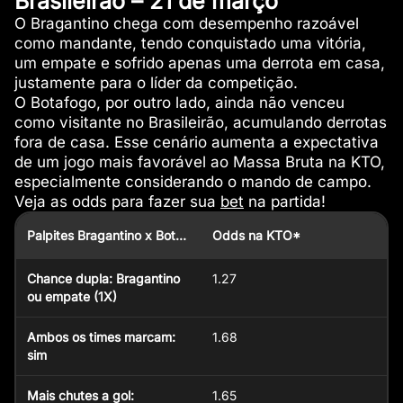
Brasileirão – 21 de março
O Bragantino chega com desempenho razoável
como mandante, tendo conquistado uma vitória,
um empate e sofrido apenas uma derrota em casa,
justamente para o líder da competição.
O Botafogo, por outro lado, ainda não venceu
como visitante no Brasileirão, acumulando derrotas
fora de casa. Esse cenário aumenta a expectativa
de um jogo mais favorável ao Massa Bruta na KTO,
especialmente considerando o mando de campo.
Veja as odds para fazer sua
be
t
na partida!
Palpites Bragantino x Botafogo
Odds na KTO*
Chance dupla: Bragantino
1.27
ou empate (1X)
Ambos os times marcam:
1.68
sim
Mais chutes a gol:
1.65