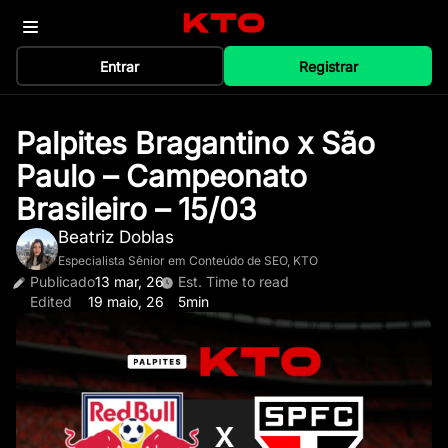
Entrar
Registrar
Palpites Bragantino x São
Paulo – Campeonato
Brasileiro – 15/03
Beatriz Doblas
Especialista Sênior em Conteúdo de SEO, KTO
Publicado
13 mar, 26
Est. Time to read
Edited
19 maio, 26
5min