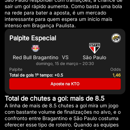
São Paulo responder com transições, a chance de
sair um gol rápido aumenta. Como basta uma bola
na rede para bater a aposta, é um mercado
interessante para quem espera um início mais
intenso em Bragança Paulista.
Palpite Especial
Red Bull Bragantino
VS
São Paulo
domingo, 15 de março – 20:30
Palpite
Odds
Total de gols 1º tempo: +0.5
1,46
Aposte na KTO
Total de chutes a gol: mais de 8.5
A linha de mais de 8.5 chutes a gol mira um jogo
com bastante volume de finalizações no alvo, e o
confronto entre Bragantino e São Paulo costuma
oferecer esse tipo de roteiro. Quando as equipes