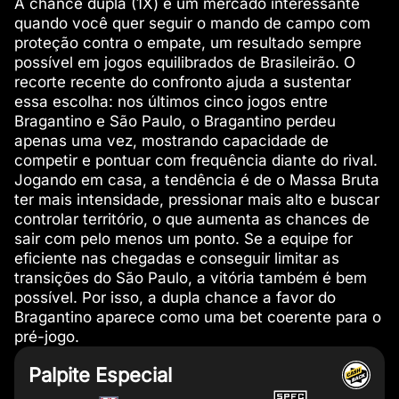
A chance dupla (1X) é um mercado interessante
quando você quer seguir o mando de campo com
proteção contra o empate, um resultado sempre
possível em jogos equilibrados de Brasileirão. O
recorte recente do confronto ajuda a sustentar
essa escolha: nos últimos cinco jogos entre
Bragantino e São Paulo, o Bragantino perdeu
apenas uma vez, mostrando capacidade de
competir e pontuar com frequência diante do rival.
Jogando em casa, a tendência é de o Massa Bruta
ter mais intensidade, pressionar mais alto e buscar
controlar território, o que aumenta as chances de
sair com pelo menos um ponto. Se a equipe for
eficiente nas chegadas e conseguir limitar as
transições do São Paulo, a vitória também é bem
possível. Por isso, a dupla chance a favor do
Bragantino aparece como uma bet coerente para o
pré-jogo.
Palpite Especial