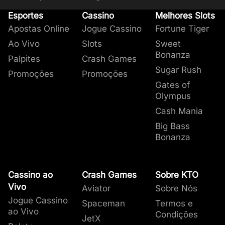
Esportes
Cassino
Melhores Slots
Apostas Online
Jogue Cassino
Fortune Tiger
Ao Vivo
Slots
Sweet
Bonanza
Palpites
Crash Games
Sugar Rush
Promoções
Promoções
Gates of
Olympus
Cash Mania
Big Bass
Bonanza
Cassino ao
Crash Games
Sobre KTO
Vivo
Aviator
Sobre Nós
Jogue Cassino
Spaceman
Termos e
ao Vivo
Condições
JetX