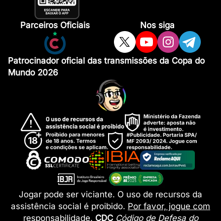
Parceiros Oficiais
Nos siga
Patrocinador oficial das transmissões da Copa do
Mundo 2026
Jogar pode ser viciante. O uso de recursos da
assistência social é proibido.
Por favor, jogue com
responsabilidade
.
CDC
Código de Defesa do