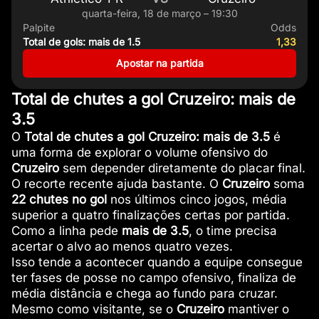
quarta-feira, 18 de março – 19:30
Palpite
Odds
Total de gols: mais de 1.5
1,33
Apostar na partida
Total de chutes a gol Cruzeiro: mais de
3.5
O
Total de chutes a gol Cruzeiro: mais de 3.5
é
uma forma de explorar o volume ofensivo do
Cruzeiro
sem depender diretamente do placar final.
O recorte recente ajuda bastante. O
Cruzeiro
soma
22 chutes no gol
nos últimos cinco jogos, média
superior a quatro finalizações certas por partida.
Como a linha pede
mais de 3.5
, o time precisa
acertar o alvo ao menos quatro vezes.
Isso tende a acontecer quando a equipe consegue
ter fases de posse no campo ofensivo, finaliza de
média distância e chega ao fundo para cruzar.
Mesmo como visitante, se o
Cruzeiro
mantiver o