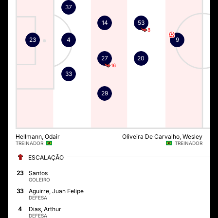
37
14
53
8
23
4
9
27
20
16
33
29
Hellmann, Odair
Oliveira De Carvalho, Wesley
TREINADOR
TREINADOR
ESCALAÇÃO
23
Santos
GOLEIRO
33
Aguirre, Juan Felipe
DEFESA
4
Dias, Arthur
DEFESA