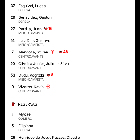
37
Esquivel, Lucas
DEFESA
29
Benavidez, Gaston
DEFESA
16
27
Portilla, Juan
MEIO-CAMPISTA
14
Luiz Dias Gustavo
MEIO-CAMPISTA
-
48
7
Mendoza, Stiven
CENTROAVANTE
20
Oliveira Junior, Julimar Silva
CENTROAVANTE
8
53
Dudu, Kogitzki
MEIO-CAMPISTA
9
Viveros, Kevin
CENTROAVANTE
RESERVAS
1
Mycael
GOLEIRO
5
Filipinho
DEFESA
26
Henrique de Jesus Passos, Claudio