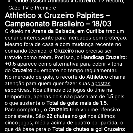
Onde assistir Athletico x Cruzeiro:
TV Record,
Cazé TV e Premiere
Athletico x Cruzeiro Palpites –
Campeonato Brasileiro – 18/03
O duelo na
Arena da Baixada, em Curitiba
traz um
cenário interessante para mercados com proteção.
Mesmo fora de casa e com mudança recente no
comando técnico, o
Cruzeiro
não precisa ser
tratado como zebra. Por isso, o
Handicap Cruzeiro:
+0.5
aparece como alternativa para cobrir vitória
do
Cruzeiro
ou empate no tempo regulamentar.
No mercado de gols, o recorte do
Athletico
chama
atenção para quem quer fazer suas
apostas
esportivas
. Nos últimos oito jogos do time na
temporada, apenas dois não passaram de
1.5
gols,
o que sustenta o
Total de gols: mais de 1.5
.
Para completar, o
Cruzeiro
tem volume ofensivo
consistente. São
22 chutes no gol
nos últimos
cinco jogos, média acima de quatro por partida, o
que dá base para o
Total de chutes a gol Cruzeiro: