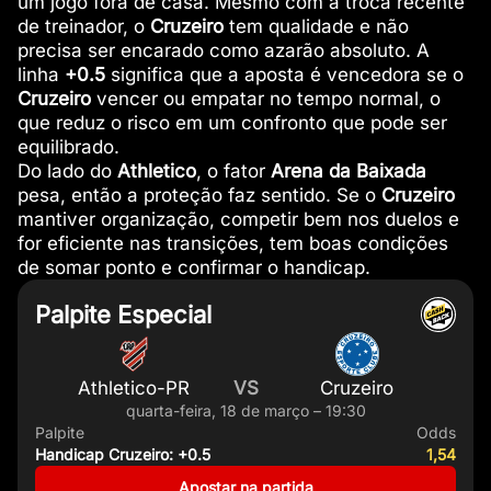
um jogo fora de casa. Mesmo com a troca recente
de treinador, o
Cruzeiro
tem qualidade e não
precisa ser encarado como azarão absoluto. A
linha
+0.5
significa que a aposta é vencedora se o
Cruzeiro
vencer ou empatar no tempo normal, o
que reduz o risco em um confronto que pode ser
equilibrado.
Do lado do
Athletico
, o fator
Arena da Baixada
pesa, então a proteção faz sentido. Se o
Cruzeiro
mantiver organização, competir bem nos duelos e
for eficiente nas transições, tem boas condições
de somar ponto e confirmar o handicap.
Palpite Especial
Athletico-PR
VS
Cruzeiro
quarta-feira, 18 de março – 19:30
Palpite
Odds
Handicap Cruzeiro: +0.5
1,54
Apostar na partida