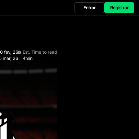
Entrar
Registrar
10 fev, 26
Est. Time to read
5 mar, 26
4min