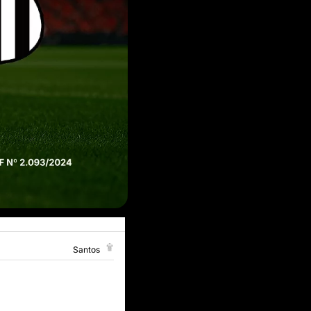
Santos