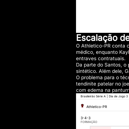
Escalação de
O Athletico-PR conta 
médico, enquanto Kayk
entraves contratuais.
Da parte do Santos, o
sintético. Além dele, 
O problema para o téc
tendinite patelar no jo
com edema na panturril
Brasileirão Série A
|
Dia de Jogo 3
Athletico-PR
3-4-3
FORMAÇÃO