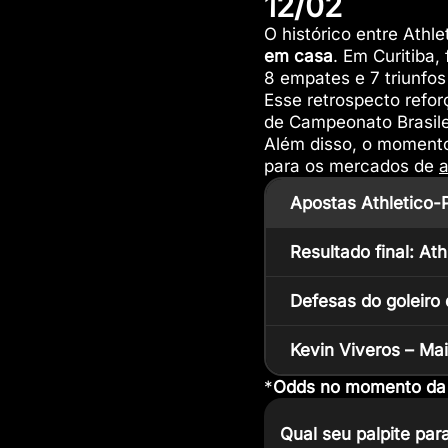
12/02
O histórico entre Athl
em casa
. Em Curitiba,
8 empates e 7 triunfos
Esse retrospecto refo
de Campeonato Brasile
Além disso, o momento
para os mercados de
a
Apostas Athletico-
Resultado final: At
Defesas do goleiro 
Kevin Viveros – Mai
*
Odds no momento da p
Qual seu palpite par