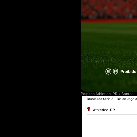
Palpites Athletico-PR x Santos
Brasileirão Série A
|
Dia de Jogo 3
Athletico-PR