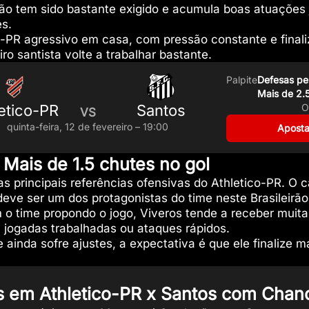
zão tem sido bastante exigido e acumula boas atuações 
s.
o-PR agressivo em casa, com pressão constante e finali
ro santista volte a trabalhar bastante.
Palpite
Defesas pel
Mais de 2.
etico-PR
Santos
O
VS
quinta-feira, 12 de fevereiro – 19:00
Aposta
 Mais de 1.5 chutes no gol
s principais referências ofensivas do Athletico-PR. O ca
eve ser um dos protagonistas do time neste Brasileirão
o time propondo o jogo, Viveros tende a receber muit
m jogadas trabalhadas ou ataques rápidos.
ainda sofre ajustes, a expectativa é que ele finalize 
s em Athletico-PR x Santos com Chanc