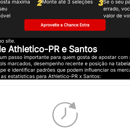
2
3
osta máxima
Monte até 3 seleções
Se o seu pa
seu
errado, vo
móvel
valor de vol
Aproveite a Chance Extra
o site.
de Athletico-PR e Santos
 é um passo importante para quem gosta de apostar com
gols marcados, desempenho recente e posição na tabel
e e identificar padrões que podem influenciar os mer
 as estatísticas para Athletico-PR x Santos: