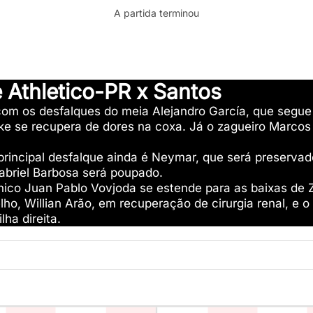
A partida terminou
 Athletico-PR x Santos
com os desfalques do meia Alejandro García, que segu
e se recupera de dores na coxa. Já o zagueiro Marcos 
 principal desfalque ainda é Neymar, que será preserva
Gabriel Barbosa será poupado.
nico Juan Pablo Vovjoda se estende para as baixas de 
elho, Willian Arão, em recuperação de cirurgia renal, e 
ha direita.