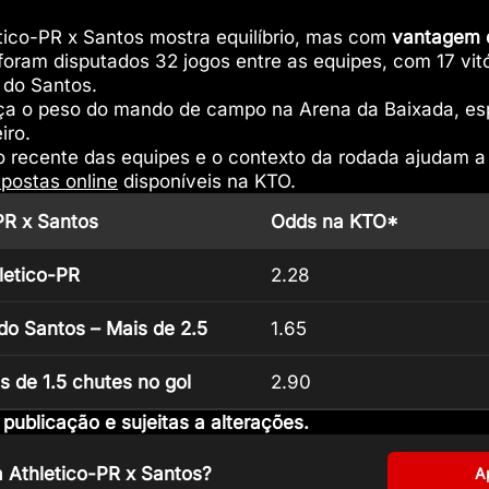
etico-PR x Santos mostra equilíbrio, mas com
vantagem 
 foram disputados 32 jogos entre as equipes, com 17 vit
 do Santos.
rça o peso do mando de campo na Arena da Baixada, e
iro.
 recente das equipes e o contexto da rodada ajudam a
postas online
disponíveis na KTO.
PR x Santos
Odds na KTO*
hletico-PR
2.28
do Santos – Mais de 2.5
1.65
s de 1.5 chutes no gol
2.90
ublicação e sujeitas a alterações.
a Athletico-PR x Santos?
A