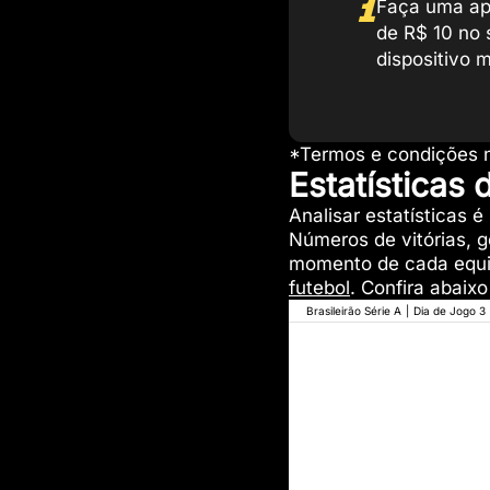
1
Faça uma ap
de R$ 10 no 
dispositivo 
*Termos e condições n
Estatísticas 
Analisar estatísticas
Números de vitórias, 
momento de cada equip
futebol
. Confira abaixo
Brasileirão Série A
|
Dia de Jogo 3