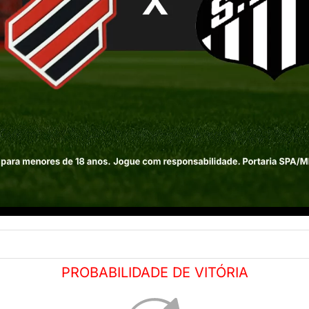
PROBABILIDADE DE VITÓRIA