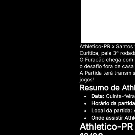
Athletico-PR x Santos 
Curitiba, pela 3ª rodad
O Furacão chega com 
o desafio fora de casa
A Partida terá transmi
jogos
!
Resumo de Athl
Data:
Quinta-feira
Horário da partida
Local da partida:
A
Onde assistir Ath
Athletico-PR 