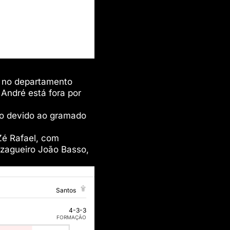
e no departamento
André está fora por
do devido ao gramado
Zé Rafael, com
o zagueiro João Basso,
Santos
4-3-3
FORMAÇÃO