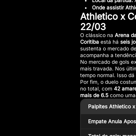
Local da partida:
A
Onde assistir Athl
Athletico x C
22/03
O clássico na
Arena da
Coritiba
está há
seis j
sustenta o mercado de
acompanha a tendência
No mercado de gols ex
mais travada. Nos últ
tempo normal. Isso dá
Por fim, o duelo costu
no total, com
42 amare
mais de 6.5
como uma o
Palpites Athletico x
Empate Anula Apost