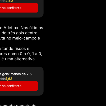
dds
2,60
 no confronto
 Atletiba. Nos últimos
de três gols dentro
puta no meio-campo e
itando riscos e
res como 0 a 0, 1 a 0,
, é uma alternativa
e gols: menos de 2.5
dds
1,63
 no confronto
tamento recente do