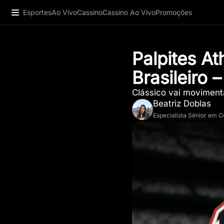
Esportes
Ao Vivo
Cassino
Cassino Ao Vivo
Promoções
Palpites At
Brasileiro 
Clássico vai movimenta
Beatriz Doblas
Especialista Sênior em 