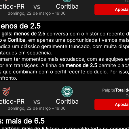
O
etico-PR
Coritiba
VS
Apostar
domingo, 22 de março – 16:00
menos de 2.5
e gols: menos de 2.5
conversa com o histórico recente do
o
e
Coritiba
, em apenas uma oportunidade tivemos mais 
indica um clássico geralmente truncado, com muita dis
ataques em sequência.
umam ter momentos mais estudados, com as equipes ev
or em transições. A linha de
menos de 2.5
permite placa
dos que combinam com o perfil recente do duelo. Por isso
nfronto.
Palpite
Total d
O
etico-PR
Coritiba
VS
Apostar
domingo, 22 de março – 16:00
s: mais de 6.5
 cartões: mais de 6.5
tem um respaldo forte no compor