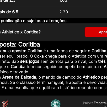
s de 2.5
1.63
ais de 6.5
2.30
ublicação e sujeitas a alterações.
 Athletico x Coritiba?
Apos
osta: Coritiba
anula aposta: Coritiba
é uma forma de seguir o
Coritiba
ser equilibrado. O Coxa chega para o Atletiba com um r
direto. São
seis jogos
sem derrota para o rival, com
três 
 que o
Coritiba
tem conseguido competir bem contra o
A
ísico e travado.
na
Arena da Baixada
, o mando de campo do
Athletico
pes
cia. Se o clássico terminar igual, a aposta é devolvida
. É uma escolha que equilibra o histórico recente com
Palpite
Empate a