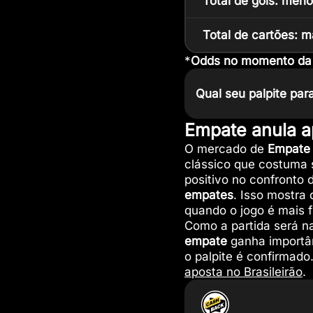
Total de gols: meno
Total de cartões: m
*
Odds no momento da p
Qual seu palpite para
Empate anula ap
O mercado de
Empate 
clássico que costuma 
positivo no confronto 
empates
. Isso mostra
quando o jogo é mais f
Como a partida será 
empate
ganha importân
o palpite é confirmado
aposta no Brasileirão
.