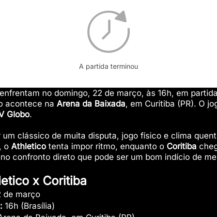
A partida terminou
enfrentam no domingo, 22 de março, às 16h, em partida
to acontece na
Arena da Baixada
, em Curitiba (PR). O j
V Globo
.
 um clássico de muita disputa, jogo físico e clima quen
, o
Athletico
tenta impor ritmo, enquanto o
Coritiba
cheg
 no confronto direto que pode ser um bom indício de m
tico x Coritiba
2 de março
:
16h (Brasília)