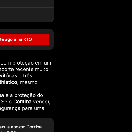
te agora na KTO
com proteção em um
ecorte recente muito
vitórias
e
três
thletico
, mesmo
a e a proteção do
. Se o
Coritiba
vencer,
 segurança para uma
nula aposta: Coritiba