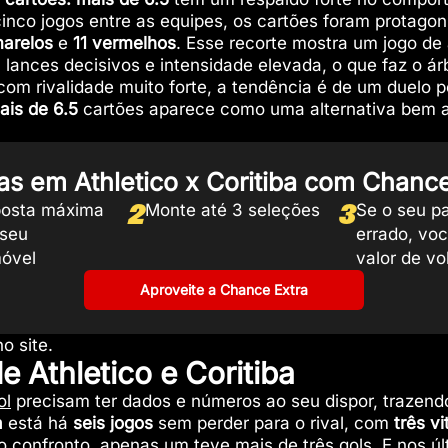
cinco jogos entre as equipes, os cartões foram protagon
arelos
e
11 vermelhos
. Esse recorte mostra um jogo de 
 lances decisivos e intensidade elevada, o que faz o ár
om rivalidade muito forte, a tendência é de um duelo
ais de 6.5
cartões aparece como uma alternativa bem al
as em Athletico x Coritiba com Chance
2
3
osta máxima
Monte até 3 seleções
Se o seu pa
 seu
errado, vo
móvel
valor de vol
Aproveite a Chance Extra
o site.
de Athletico e Coritiba
ol
precisam ter dados e números ao seu dispor, traze
a
está há
seis jogos
sem perder para o rival, com
três vi
 confronto, apenas um teve mais de três gols. E nos úl