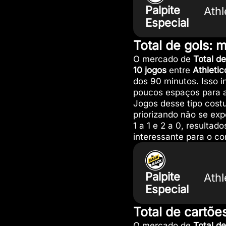
Palpite
Athl
Especial
Total de gols: 
O mercado de
Total d
10 jogos
entre
Athletic
dos 90 minutos. Isso 
poucos espaços para 
Jogos desse tipo cost
priorizando não se exp
1 a 1 e 2 a 0, resulta
interessante para o co
Palpite
Athl
Especial
Total de cartõe
O mercado de
Total de