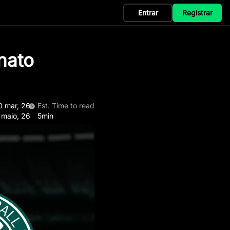
Entrar
Registrar
nato
0 mar, 26
Est. Time to read
 maio, 26
5min