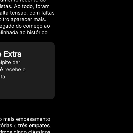
istas. Ao todo, foram
alta tensão, com faltas
bitro aparecer mais.
 pegado do começo ao
inhada ao histórico
 Extra
lpite der
cê recebe o
ta.
ndo mais embasamento
tórias
e
três empates
.
timos cinco clássicos,