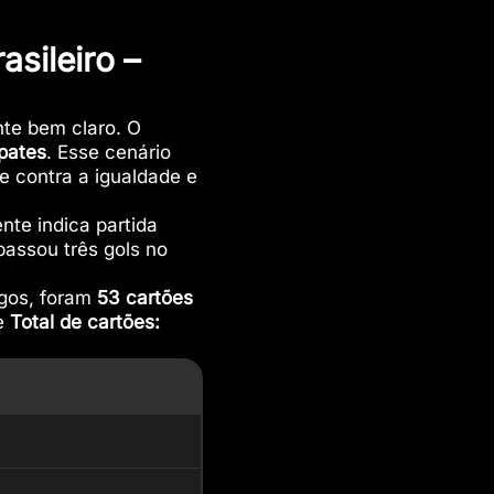
asileiro –
te bem claro. O
pates
. Esse cenário
ge contra a igualdade e
ente indica partida
passou três gols no
ogos, foram
53 cartões
de
Total de cartões: