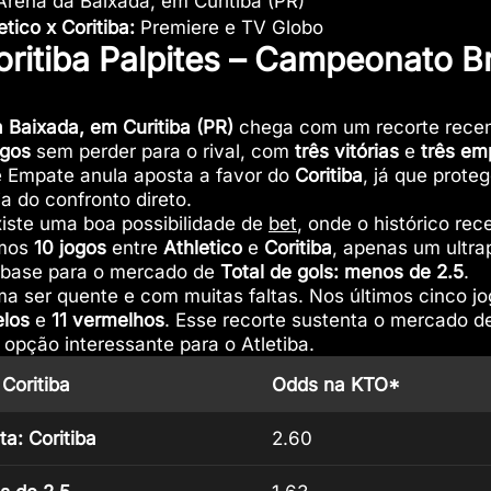
rena da Baixada, em Curitiba (PR)
etico x Coritiba:
Premiere e TV Globo
oritiba Palpites – Campeonato Br
 Baixada, em Curitiba (PR)
chega com um recorte recen
ogos
sem perder para o rival, com
três vitórias
e
três em
 Empate anula aposta a favor do
Coritiba
, já que prote
 do confronto direto.
iste uma boa possibilidade de
bet
, onde o histórico rec
imos
10 jogos
entre
Athletico
e
Coritiba
, apenas um ultra
 base para o mercado de
Total de gols: menos de 2.5
.
ma ser quente e com muitas faltas. Nos últimos cinco j
los
e
11 vermelhos
. Esse recorte sustenta o mercado 
pção interessante para o Atletiba.
 Coritiba
Odds na KTO*
a: Coritiba
2.60