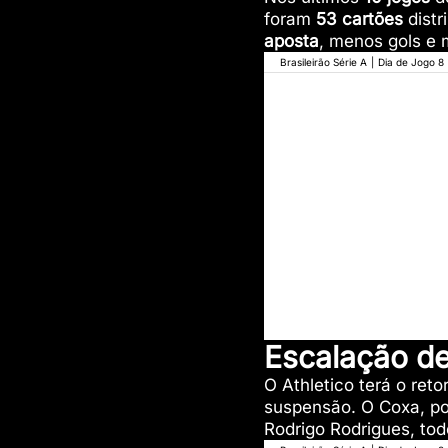
foram
53 cartões
distr
aposta
, menos gols e
Brasileirão Série A
|
Dia de Jogo 8
Escalação de 
O Athletico terá o reto
suspensão. O Coxa, po
Rodrigo Rodrigues, tod