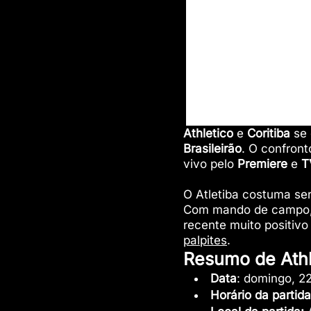
Athletico
e
Coritiba
se 
Brasileirão
. O confron
vivo pelo
Premiere
e
T
O Atletiba costuma ser
Com mando de campo
recente muito positivo
palpites
.
Resumo de Athle
Data
: domingo, 2
Horário da partida