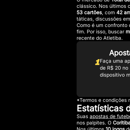
clássico. Nos últimos 
53 cartões
, com
42 am
táticas, discussões em
Como é um confronto c
fim. Por isso, buscar
m
recente do Atletiba.
Apost
1
Faça uma ap
de R$ 20 no
dispositivo 
*Termos e condições n
Estatísticas 
Suas
apostas de futeb
nos palpites. O
Coritib
Nos últimos
10 jogos
do