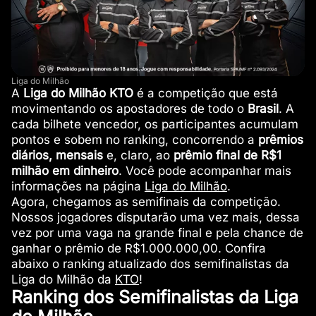
Liga do Milhão
A
Liga do Milhão KTO
é a competição que está
movimentando os apostadores de todo o
Brasil
. A
cada bilhete vencedor, os participantes acumulam
pontos e sobem no ranking, concorrendo a
prêmios
diários, mensais
e, claro, ao
prêmio final de R$1
milhão em dinheiro
. Você pode acompanhar mais
informações na página
Liga do Milhão
.
Agora, chegamos as semifinais da competição.
Nossos jogadores disputarão uma vez mais, dessa
vez por uma vaga na grande final e pela chance de
ganhar o prêmio de R$1.000.000,00. Confira
abaixo o ranking atualizado dos semifinalistas da
Liga do Milhão da
KTO
!
Ranking dos Semifinalistas da Liga