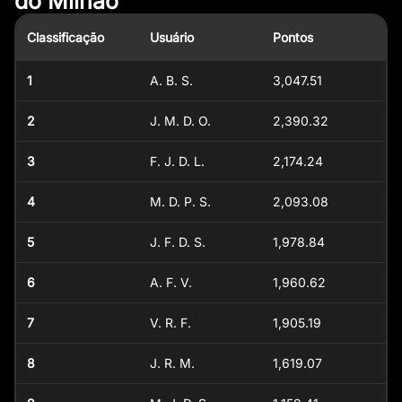
do Milhão
Classificação
Usuário
Pontos
1
A. B. S.
3,047.51
2
J. M. D. O.
2,390.32
3
F. J. D. L.
2,174.24
4
M. D. P. S.
2,093.08
5
J. F. D. S.
1,978.84
6
A. F. V.
1,960.62
7
V. R. F.
1,905.19
8
J. R. M.
1,619.07