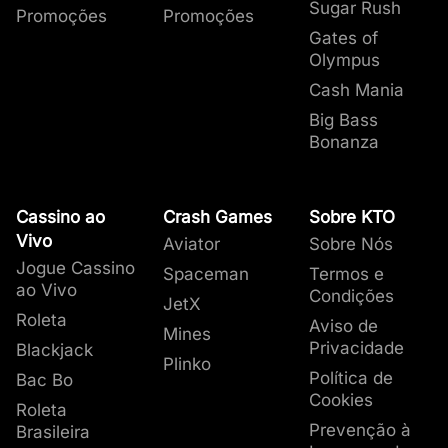
Sugar Rush
Promoções
Promoções
Gates of
Olympus
Cash Mania
Big Bass
Bonanza
Cassino ao
Crash Games
Sobre KTO
Vivo
Aviator
Sobre Nós
Jogue Cassino
Spaceman
Termos e
ao Vivo
Condições
JetX
Roleta
Aviso de
Mines
Privacidade
Blackjack
Plinko
Política de
Bac Bo
Cookies
Roleta
Prevenção à
Brasileira