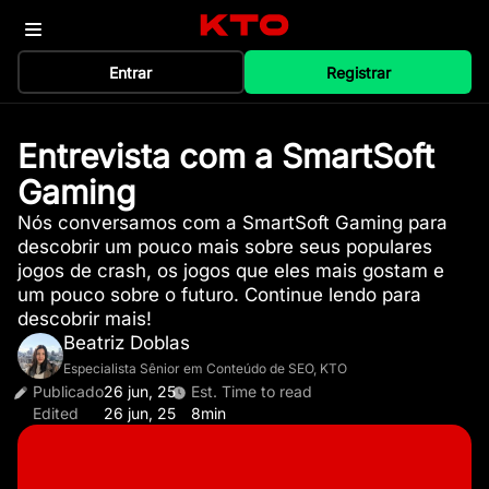
Entrar
Registrar
Entrevista com a SmartSoft
Gaming
Nós conversamos com a SmartSoft Gaming para
descobrir um pouco mais sobre seus populares
jogos de crash, os jogos que eles mais gostam e
um pouco sobre o futuro. Continue lendo para
descobrir mais!
Beatriz Doblas
Especialista Sênior em Conteúdo de SEO, KTO
Publicado
26 jun, 25
Est. Time to read
Edited
26 jun, 25
8min