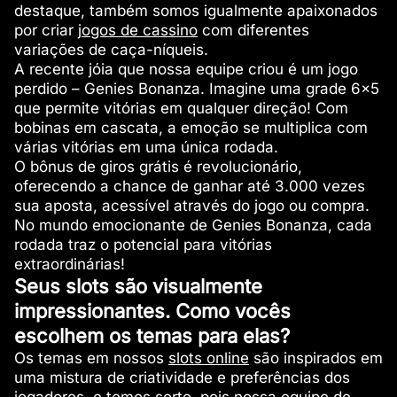
destaque, também somos igualmente apaixonados
por criar
jogos de cassino
com diferentes
variações de caça-níqueis.
A recente jóia que nossa equipe criou é um jogo
perdido – Genies Bonanza. Imagine uma grade 6×5
que permite vitórias em qualquer direção! Com
bobinas em cascata, a emoção se multiplica com
várias vitórias em uma única rodada.
O bônus de giros grátis é revolucionário,
oferecendo a chance de ganhar até 3.000 vezes
sua aposta, acessível através do jogo ou compra.
No mundo emocionante de Genies Bonanza, cada
rodada traz o potencial para vitórias
extraordinárias!
Seus slots são visualmente
impressionantes. Como vocês
escolhem os temas para elas?
Os temas em nossos
slots online
são inspirados em
uma mistura de criatividade e preferências dos