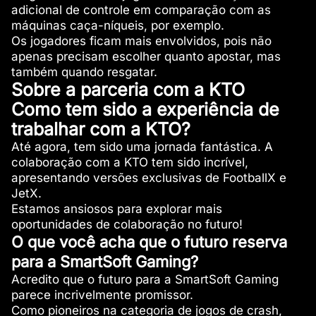
adicional de controle em comparação com as
máquinas caça-níqueis, por exemplo.
Os jogadores ficam mais envolvidos, pois não
apenas precisam escolher quanto apostar, mas
também quando resgatar.
Sobre a parceria com a KTO
Como tem sido a experiência de
trabalhar com a KTO?
Até agora, tem sido uma jornada fantástica. A
colaboração com a KTO tem sido incrível,
apresentando versões exclusivas de FootballX e
JetX.
Estamos ansiosos para explorar mais
oportunidades de colaboração no futuro!
O que você acha que o futuro reserva
para a SmartSoft Gaming?
Acredito que o futuro para a SmartSoft Gaming
parece incrivelmente promissor.
Como pioneiros na categoria de jogos de crash,