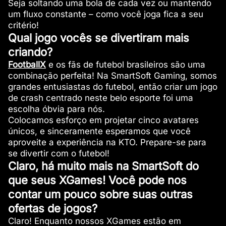
Seja soltando uma bola de cada vez ou mantendo
um fluxo constante – como você joga fica a seu
critério!
Qual jogo vocês se divertiram mais
criando?
FootballX
e os fãs de futebol brasileiros são uma
combinação perfeita! Na SmartSoft Gaming, somos
grandes entusiastas do futebol, então criar um jogo
de crash centrado neste belo esporte foi uma
escolha óbvia para nós.
Colocamos esforço em projetar cinco avatares
únicos, e sinceramente esperamos que você
aproveite a experiência na KTO. Prepare-se para
se divertir com o futebol!
Claro, há muito mais na SmartSoft do
que seus XGames! Você pode nos
contar um pouco sobre suas outras
ofertas de jogos?
Claro! Enquanto nossos XGames estão em