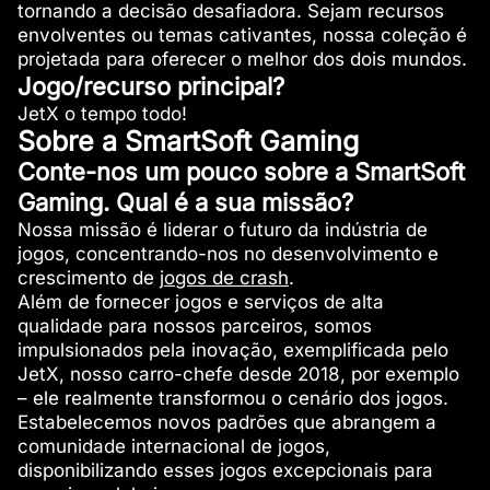
tornando a decisão desafiadora. Sejam recursos
envolventes ou temas cativantes, nossa coleção é
projetada para oferecer o melhor dos dois mundos.
Jogo/recurso principal?
JetX o tempo todo!
Sobre a SmartSoft Gaming
Conte-nos um pouco sobre a SmartSoft
Gaming. Qual é a sua missão?
Nossa missão é liderar o futuro da indústria de
jogos, concentrando-nos no desenvolvimento e
crescimento de
jogos de crash
.
Além de fornecer jogos e serviços de alta
qualidade para nossos parceiros, somos
impulsionados pela inovação, exemplificada pelo
JetX, nosso carro-chefe desde 2018, por exemplo
– ele realmente transformou o cenário dos jogos.
Estabelecemos novos padrões que abrangem a
comunidade internacional de jogos,
disponibilizando esses jogos excepcionais para