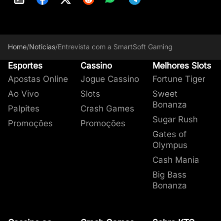
Home
/
Noticias
/
Entrevista com a SmartSoft Gaming
Esportes
Cassino
Melhores Slots
Apostas Online
Jogue Cassino
Fortune Tiger
Ao Vivo
Slots
Sweet
Bonanza
Palpites
Crash Games
Sugar Rush
Promoções
Promoções
Gates of
Olympus
Cash Mania
Big Bass
Bonanza