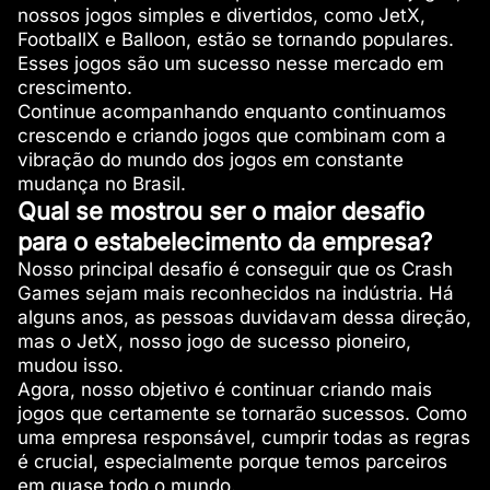
nossos jogos simples e divertidos, como JetX,
FootballX e Balloon, estão se tornando populares.
Esses jogos são um sucesso nesse mercado em
crescimento.
Continue acompanhando enquanto continuamos
crescendo e criando jogos que combinam com a
vibração do mundo dos jogos em constante
mudança no Brasil.
Qual se mostrou ser o maior desafio
para o estabelecimento da empresa?
Nosso principal desafio é conseguir que os Crash
Games sejam mais reconhecidos na indústria. Há
alguns anos, as pessoas duvidavam dessa direção,
mas o JetX, nosso jogo de sucesso pioneiro,
mudou isso.
Agora, nosso objetivo é continuar criando mais
jogos que certamente se tornarão sucessos. Como
uma empresa responsável, cumprir todas as regras
é crucial, especialmente porque temos parceiros
em quase todo o mundo.