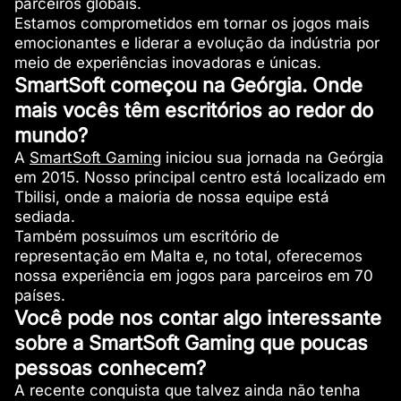
parceiros globais.
Estamos comprometidos em tornar os jogos mais
emocionantes e liderar a evolução da indústria por
meio de experiências inovadoras e únicas.
SmartSoft começou na Geórgia. Onde
mais vocês têm escritórios ao redor do
mundo?
A
SmartSoft Gaming
iniciou sua jornada na Geórgia
em 2015. Nosso principal centro está localizado em
Tbilisi, onde a maioria de nossa equipe está
sediada.
Também possuímos um escritório de
representação em Malta e, no total, oferecemos
nossa experiência em jogos para parceiros em 70
países.
Você pode nos contar algo interessante
sobre a SmartSoft Gaming que poucas
pessoas conhecem?
A recente conquista que talvez ainda não tenha