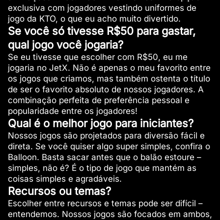
exclusiva com jogadores vestindo uniformes de
jogo da KTO, o que eu acho muito divertido.
Se você só tivesse R$50 para gastar,
qual jogo você jogaria?
Se eu tivesse que escolher com R$50, eu me
jogaria no JetX. Não é apenas o meu favorito entre
os jogos que criamos, mas também ostenta o título
de ser o favorito absoluto de nossos jogadores. A
combinação perfeita de preferência pessoal e
popularidade entre os jogadores!
Qual é o melhor jogo para iniciantes?
Nossos jogos são projetados para diversão fácil e
direta. Se você quiser algo super simples, confira o
Balloon. Basta sacar antes que o balão estoure –
simples, não é? É o tipo de jogo que mantém as
coisas simples e agradáveis.
Recursos ou temas?
Escolher entre recursos e temas pode ser difícil –
entendemos. Nossos jogos são focados em ambos,