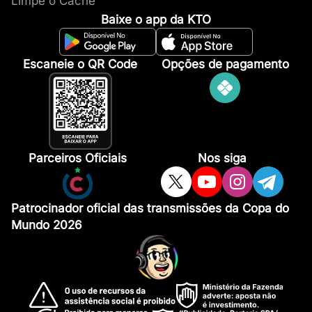
Limpe o Cache
Baixe o app da KTO
Escaneie o QR Code
Opções de pagamento
Parceiros Oficiais
Nos siga
Patrocinador oficial das transmissões da Copa do
Mundo 2026