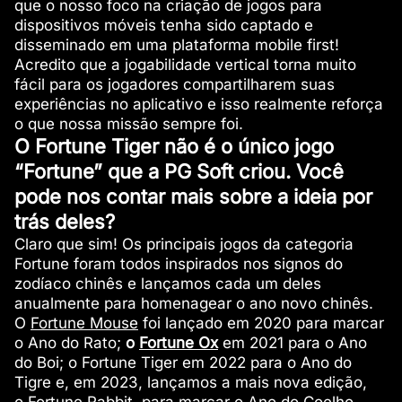
que o nosso foco na criação de jogos para
dispositivos móveis tenha sido captado e
disseminado em uma plataforma mobile first!
Acredito que a jogabilidade vertical torna muito
fácil para os jogadores compartilharem suas
experiências no aplicativo e isso realmente reforça
o que nossa missão sempre foi.
O Fortune Tiger não é o único jogo
“Fortune” que a PG Soft criou. Você
pode nos contar mais sobre a ideia por
trás deles?
Claro que sim! Os principais jogos da categoria
Fortune foram todos inspirados nos signos do
zodíaco chinês e lançamos cada um deles
anualmente para homenagear o ano novo chinês.
O
Fortune Mouse
foi lançado em 2020 para marcar
o Ano do Rato;
o
Fortune Ox
em 2021 para o Ano
do Boi; o Fortune Tiger em 2022 para o Ano do
Tigre e, em 2023, lançamos a mais nova edição,
o
Fortune Rabbit
, para marcar o Ano do Coelho.