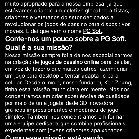
muito apropriado para a nossa empresa, já que
estávamos criando um coletivo global de artistas,
criadores e veteranos do setor dedicados a
revolucionar os jogos de cassino para dispositivos
móveis. É daí que vem o nome
PG Soft
.
Conte-nos um pouco sobre a PG Soft.
Qual é a sua missão?
Nossa missão sempre foi a de nos especializarmos
na criação de
jogos de cassino online
para celular,
em vez de fazer o que muitos outros fazem: criar
um jogo para desktop e tentar adaptá-lo para
celular. Desde o início, nosso fundador, Ken Zhang,
tinha essa missão muito clara em mente. Nós nos
concentramos em criar experiências de qualidade
por meio de uma jogabilidade 3D inovadora,
gráficos impressionantes e mecânica de jogo
simples. Também nos concentramos em formar
uma equipe dedicada que combina profissionais
experientes com jovens criadores apaixonados.
Como essa missão está sendo