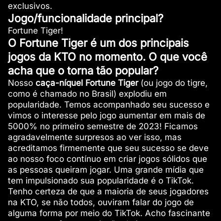
exclusivos.
Jogo/funcionalidade principal?
Fortune Tiger!
O Fortune Tiger é um dos principais
jogos da KTO no momento. O que você
acha que o torna tão popular?
Nosso
caça-níquel Fortune Tiger
(ou jogo do tigre,
como é chamado no Brasil) explodiu em
popularidade. Temos acompanhado seu sucesso e
vimos o interesse pelo jogo aumentar em mais de
5000% no primeiro semestre de 2023! Ficamos
agradavelmente surpresos ao ver isso, mas
acreditamos firmemente que seu sucesso se deve
ao nosso foco contínuo em criar jogos sólidos que
as pessoas queiram jogar. Uma grande mídia que
tem impulsionado sua popularidade é o TikTok.
Tenho certeza de que a maioria de seus jogadores
na KTO, se não todos, ouviram falar do jogo de
alguma forma por meio do TikTok. Acho fascinante