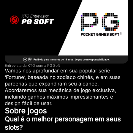
Entrevista da KTO com a PG Soft
Vamos nos aprofundar em sua popular série
‘Fortune’, baseada no zodíaco chinês, e em suas
parcerias que expandiram seu alcance.
Abordaremos sua mecânica de jogo exclusiva,
incluindo ganhos máximos impressionantes e
design fácil de usar.
Sobre jogos
Qual é o melhor personagem em seus
slots?