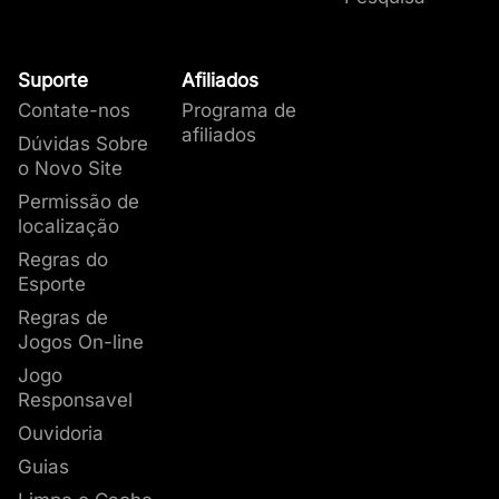
Suporte
Afiliados
Contate-nos
Programa de
afiliados
Dúvidas Sobre
o Novo Site
Permissão de
localização
Regras do
Esporte
Regras de
Jogos On-line
Jogo
Responsavel
Ouvidoria
Guias