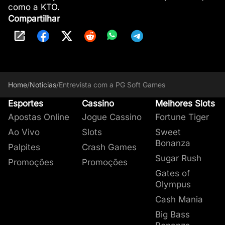
como a KTO.
Compartilhar
Home
/
Noticias
/
Entrevista com a PG Soft Games
Esportes
Cassino
Melhores Slots
Apostas Online
Jogue Cassino
Fortune Tiger
Ao Vivo
Slots
Sweet
Bonanza
Palpites
Crash Games
Sugar Rush
Promoções
Promoções
Gates of
Olympus
Cash Mania
Big Bass