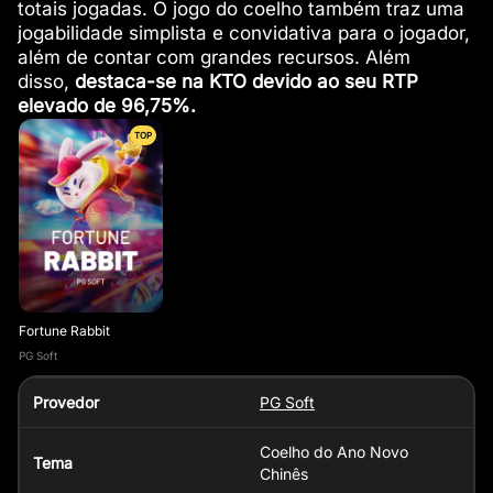
totais jogadas. O jogo do coelho também traz uma
jogabilidade simplista e convidativa para o jogador,
além de contar com grandes recursos. Além
disso,
destaca-se na KTO devido ao seu RTP
elevado de 96,75%.
TOP
Fortune Rabbit
PG Soft
Provedor
PG Soft
Coelho do Ano Novo
Tema
Chinês