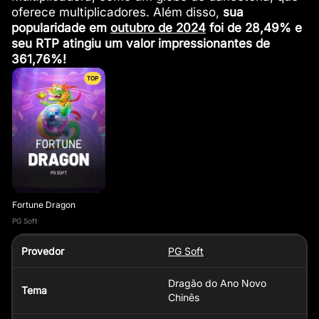
oferece multiplicadores. Além disso,
sua
popularidade em
outubro de 2024
foi de 28,49% e
seu RTP atingiu um valor impressionantes de
361,76%!
TOP
Fortune Dragon
PG Soft
Provedor
PG Soft
Dragão do Ano Novo
Tema
Chinês