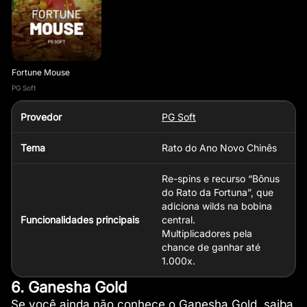
Fortune Mouse
PG Soft
Provedor
PG Soft
Tema
Rato do Ano Novo Chinês
Re-spins e recurso “Bônus
do Rato da Fortuna”, que
adiciona wilds na bobina
Funcionalidades principais
central.
Multiplicadores pela
chance de ganhar até
1.000x.
6. Ganesha Gold
Se você ainda não conhece o
Ganesha Gold
, saiba