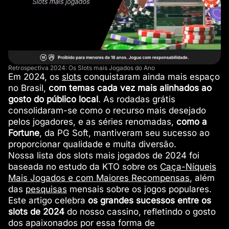
Retrospectiva 2024: Os Slots mais Jogados do Ano
Em 2024, os
slots
conquistaram ainda mais espaço
no Brasil,
com temas cada vez mais alinhados ao
gosto do público local
. As rodadas grátis
consolidaram-se como o recurso mais desejado
pelos jogadores, e as séries renomadas,
como a
Fortune
, da PG Soft, mantiveram seu sucesso ao
proporcionar qualidade e muita diversão.
Nossa lista dos slots mais jogados de 2024 foi
baseada no estudo da KTO sobre os
Caça-Níqueis
Mais Jogados e com Maiores Recompensas
, além
das
pesquisas
mensais sobre os jogos populares.
Este artigo celebra
os grandes sucessos entre os
slots de 2024
do nosso cassino, refletindo o gosto
dos apaixonados por essa forma de