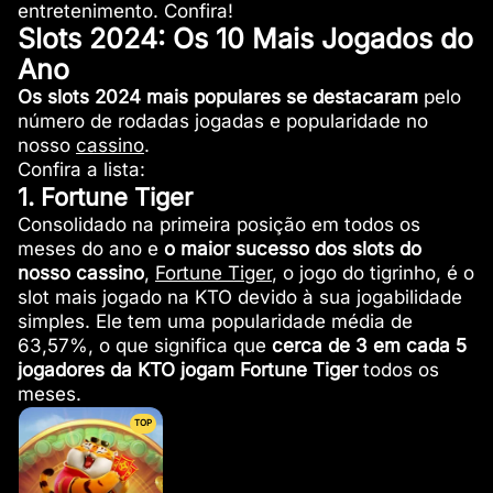
entretenimento. Confira!
Slots 2024: Os 10 Mais Jogados do
Ano
Os slots 2024 mais populares se destacaram
pelo
número de rodadas jogadas e popularidade no
nosso
cassino
.
Confira a lista:
1. Fortune Tiger
Consolidado na primeira posição em todos os
meses do ano e
o maior sucesso dos slots do
nosso cassino
,
Fortune Tiger
, o jogo do tigrinho, é o
slot mais jogado na KTO devido à sua jogabilidade
simples. Ele tem uma popularidade média de
63,57%, o que significa que
cerca de 3 em cada 5
jogadores da KTO jogam Fortune Tiger
todos os
meses.
TOP