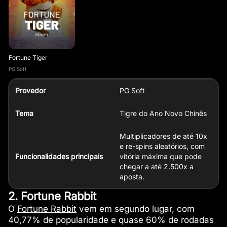
Fortune Tiger
PG Soft
Provedor
PG Soft
Tema
Tigre do Ano Novo Chinês
Multiplicadores de até 10x
e re-spins aleatórios, com
Funcionalidades principais
vitória máxima que pode
chegar a até 2.500x a
aposta.
2. Fortune Rabbit
O
Fortune Rabbit
vem em segundo lugar, com
40,77% de popularidade e quase 60% de rodadas