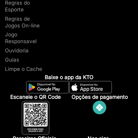
Regras do
Esporte
Regras de
Jogos On-line
Jogo
Responsavel
Ouvidoria
Guias
Limpe o Cache
Baixe o app da KTO
Escaneie o QR Code
Opções de pagamento