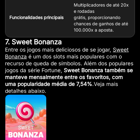
Multiplicadores de até 20x
e rodadas
Funcionalidades principais
grátis, proporcionando
chances de ganhos de até
100.000x a aposta.
7. Sweet Bonanza
Entre os jogos mais deliciosos de se jogar,
Sweet
Bonanza
é um dos slots mais populares com o
recurso de queda de símbolos. Além dos populares
jogos da série Fortune,
Sweet Bonanza também se
manteve mensalmente entre os favoritos, com
uma popularidade média de 7,54%
.Veja mais
detalhes abaixo.