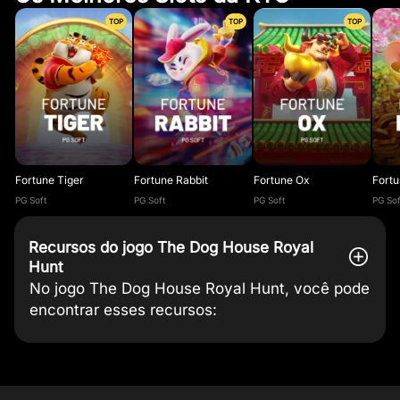
TOP
TOP
TOP
Fortune Tiger
Fortune Rabbit
Fortune Ox
Fort
PG Soft
PG Soft
PG Soft
PG Sof
Recursos do jogo The Dog House Royal
Hunt
No jogo The Dog House Royal Hunt, você pode
Wilds com multiplicadores
Giros Grátis
encontrar esses recursos:
Como jogar The Dog House
Quanto os símbolos pagam no
The Dog House Royal Hunt:
The Dog House Royal Hunt FAQ
Os Wilds surgem nas bobinas 2, 3 e 4 e podem
Quando mais de um Wild participa da mesma
O recurso de giros grátis é ativado ao acertar
Durante este recurso, todos os Wilds que
ter
combinação vencedora, os multiplicadores são
três símbolos Scatter. Só que, antes do bônus
caem nas bobinas centrais tornam-se fixos até
multiplicadores de 2x ou 3x.
Todos os
Royal Hunt?
slot The Dog House Royal
Vale a pena?
O que é Dog House?
presentes na mesma bobina compartilham de
somados.
começar, uma grade 3×3 gira e revela
o fim. Cada um também recebe um
valores
Hunt?
Jogue The Dog House Royal Hunt com esse
The Dog House Royal Hunt entrega
um valor igual.
de 1, 2 ou 3 giros grátis
multiplicador aleatório, que permanece
por posição.