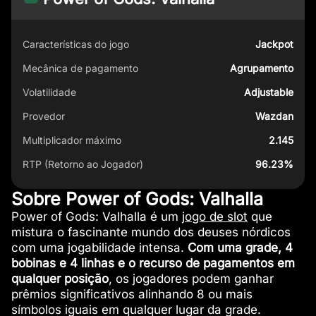
Características do jogo
Jackpot
Mecânica de pagamento
Agrupamento
Volatilidade
Adjustable
Provedor
Wazdan
Multiplicador máximo
2.145
RTP (Retorno ao Jogador)
96.23%
Sobre Power of Gods: Valhalla
Power of Gods: Valhalla é um
jogo de slot
que
mistura o fascinante mundo dos deuses nórdicos
com uma jogabilidade intensa.
Com uma grade, 4
bobinas e 4 linhas e o recurso de pagamentos em
qualquer posição
, os jogadores podem ganhar
prêmios significativos alinhando 8 ou mais
símbolos iguais em qualquer lugar da grade.