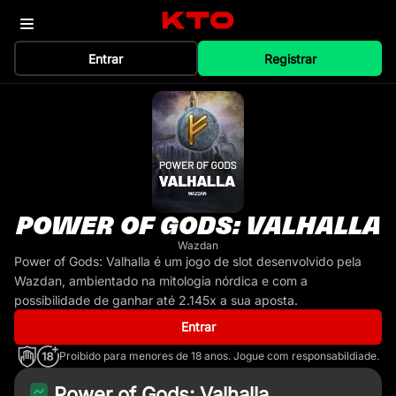
Entrar
Registrar
POWER OF GODS: VALHALLA
Wazdan
Power of Gods: Valhalla é um jogo de slot desenvolvido pela
Wazdan, ambientado na mitologia nórdica e com a
possibilidade de ganhar até 2.145x a sua aposta.
Entrar
Proibido para menores de 18 anos. Jogue com responsabildiade.
Power of Gods: Valhalla