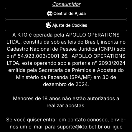
Consumidor
Central de Ajuda
Ajuste de Cookies
A KTO é operada pela APOLLO OPERATIONS
LTDA., constituída sob as leis do Brasil, inscrita no
Cadastro Nacional de Pessoa Jurídica (CNPJ) sob
o nº 54.923.003/0001-26. APOLLO OPERATIONS
LTDA. está operando sob a portaria nº 2093/2024
emitida pela Secretaria de Prêmios e Apostas do
Ministério da Fazenda (SPA/MF) em 30 de
dezembro de 2024.
Menores de 18 anos não estão autorizados a
realizar apostas.
Se você quiser entrar em contato conosco, envie-
nos um e-mail para
suporte@kto.bet.br
ou ligue