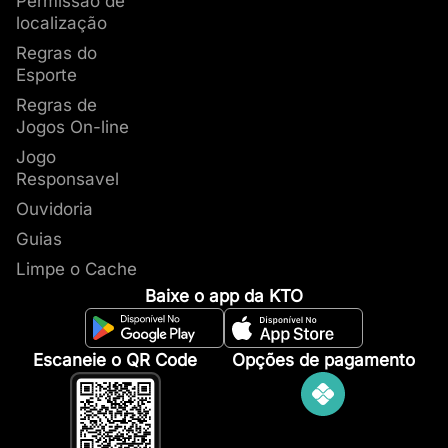
Permissão de
localização
Regras do
Esporte
Regras de
Jogos On-line
Jogo
Responsavel
Ouvidoria
Guias
Limpe o Cache
Baixe o app da KTO
Escaneie o QR Code
Opções de pagamento