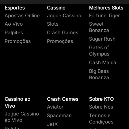
funcionalidades que aumentam as chances de
nosso cassino online. Se você gostou deste
símbolos
Hold the Jackpot com 6 ou mais símbolos de
Esportes
Cassino
Melhores Slots
vitória:
slot, experimente também:
bônus.
Heimdall: 0.5x a 40x a aposta para 8 a 16
Apostas Online
Jogue Cassino
Fortune Tiger
Hold the Jackpot
Sumo Spins: É um slot com tema de
: Um recurso bônus onde,
símbolos.
ao conseguir 6 ou mais símbolos de bônus,
lutadores de sumo partindo para a ação e
Ao Vivo
Slots
Sweet
os jogadores podem ganhar prêmios
com grandes recursos. Jogue com a KTO!
Bonanza
Palpites
Crash Games
instantâneos e jackpots.
Gates of Valhalla
: É um slot com wilds
Sugar Rush
Promoções
Promoções
móveis em uma grade com recursos de
Jackpots:
Inclui Mini, Minor, Major e Grand
Gates of
Jackpot, com o Grand Jackpot pagando
queda. Jogue esse slot com tema nordico.
Olympus
1.000x a aposta.
Cash Mania
Compra de Bônus
: Os jogadores podem
comprar o bônus Hold the Jackpot em
Big Bass
Bonanza
diferentes níveis de volatilidade, dependendo
de sua preferência.
Cassino ao
Crash Games
Sobre KTO
Vivo
Aviator
Sobre Nós
Jogue Cassino
Spaceman
Termos e
ao Vivo
Condições
JetX
Roleta