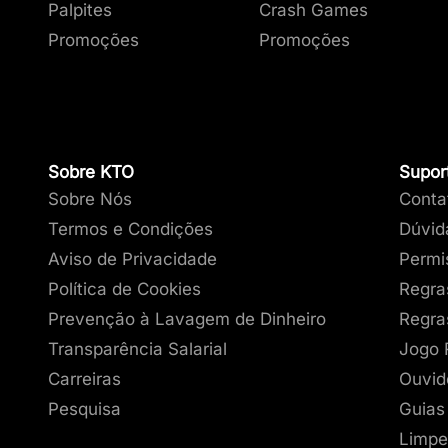
Diferente de Ice Lobster,
Bikini Paradise
traz
chegando a até 3x para símbolo de dinheiro
Palpites
Crash Games
10, J, Q
R$0,
tropical de uma praia paradisíaca.
Promoções
Promoções
Se você está à procura de um jogo com um 
K, A
R$0,
da série The Dog House no velho oeste.
Peneira
R$0,
Vara de Pesca, Boia
R$1
Sobre KTO
Supor
Sobre Nós
Conta
Maleta
R$1,
Termos e Condições
Dúvid
Aviso de Privacidade
Permi
Pescador, Wild
R$2,
Política de Cookies
Regra
Símbolos Especiais
Prevenção à Lavagem de Dinheiro
Regra
Existem
três tipos de símbolos especiais
nes
Transparência Salarial
Jogo 
Scatters
: Representado pela lagosta s
bobinas e também aciona as rodadas grátis
Carreiras
Ouvid
Wild: Representado por um anzol de pei
Pesquisa
Guias
exceto pelo scatter e símbolo de dinheiro.
Limpe