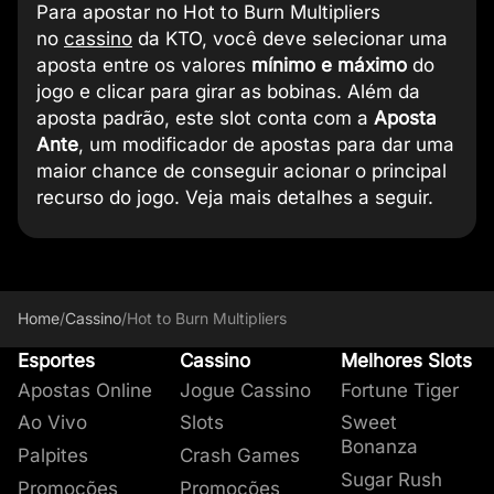
Para apostar no Hot to Burn Multipliers
no
cassino
da KTO, você deve selecionar uma
aposta entre os valores
mínimo e máximo
do
jogo e clicar para girar as bobinas. Além da
aposta padrão, este slot conta com a
Aposta
Ante
, um modificador de apostas para dar uma
maior chance de conseguir acionar o principal
Aposta com Maior Chance de Bônus
recurso do jogo. Veja mais detalhes a seguir.
Quanto os símbolos pagam no
Recursos do jogo Hot to Burn
Hot to Burn Multipliers, o slot
Hot to Burn Multipliers FAQ
A
Se você
Aposta Ante
Aposta Mínima:
definir sua aposta a R$1
permite que você aumente as
R$0,10
, a Aposta
chances de ativar a funcionalidade
Ante
Aposta Máxima:
custará R$1,50
.
R$400
Hot to Burn Multipliers
Multipliers
multiplicador de prêmios!
Como funciona o jogo de slot Hot to
de
Multiplicadores em Símbolos Flamejantes
.
Hot to Burn Multipliers
Em Hot to Burn Multipliers existe somente 1
Hot to Burn Multipliers é um slot com um tema
apresenta 8 símbolos
,
Burn Multipliers?
Este recurso custa o adicional de 50% da
como cerejas, limão siciliano, tangerina,
principal
clássico de cassino, com símbolos de frutas e
recurso, o
Multiplicador de Símbolos
Home
/
Cassino
/
Hot to Burn Multipliers
aposta atual.
ameixa, morango, melancia e um 7, além do
Ardentes
multiplicadores que podem crescer conforme
. Vamos explorar mais sobre ele a
Esportes
Cassino
Melhores Slots
Como ganhar dinheiro com o slot Hot
scatter de estrela, que também oferece
seguir.
seja a quantidade de símbolos vencedores
to Burn Multipliers?
Apostas Online
Jogue Cassino
Fortune Tiger
Multiplicador de Símbolos Ardentes
pagamentos.
participantes. Experimente este grande jogo da
Você ganha combinando de 3 a 5 símbolos
Pragmatic Play na KTO.
No jogo Hot to Burn Multiplier,
quando símbolos
Ao Vivo
Slots
Sweet
iguais nas bobinas
Abaixo vão algumas sugestões de outros jogos
, sempre começando pela
Bonanza
de frutas ardentes aparecem nas bobinas, eles
Qual a vitória máxima em Hot to Burn
Palpites
Crash Games
bobina mais a esquerda. O símbolo de menor
no nosso cassino:
podem ativar multiplicadores aleatórios
que
Multipliers?
Sugar Rush
Promoções
Promoções