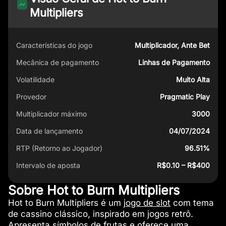
Multipliers
Características do jogo
Multiplicador, Ante Bet
Mecânica de pagamento
Linhas de Pagamento
Volatilidade
Muito Alta
Provedor
Pragmatic Play
Multiplicador máximo
3000
Data de lançamento
04/07/2024
RTP (Retorno ao Jogador)
96.51%
Intervalo de aposta
R$0.10 – R$400
Sobre Hot to Burn Multipliers
Hot to Burn Multipliers é um
jogo de slot
com tema
de cassino clássico, inspirado em jogos retrô.
Apresenta símbolos de frutas e oferece uma