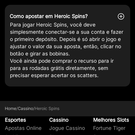
Como apostar em Heroic Spins?
Para jogar Heroic Spins, você deve
simplesmente conectar-se a sua conta e fazer
o primeiro depósito. Depois é só abrir o jogo e
ajustar o valor da sua aposta, então, clicar no
botão e girar as bobinas.
Você ainda pode comprar o recurso para ir
Compra de Recurso de Rodadas
para as rodadas grátis diretamente, sem
Grátis
precisar esperar acertar os scatters.
Quanto os símbolos de Heroic
Recursos do Jogo Heroic Spins
Heroic Spins FAQ
Resumo de Heroic Spins
Para os jogadores que não querem esperar
Aposta mímina:
R$0,20
pelos Scatters de Heroic Spins, há a opção de
Aposta máxima:
R$400,00
Spins pagam?
Existem dois recursos especiais em Heroic
Heroic Spins é mais um grande acerto da
Qual é a vitória máxima em Heroic
comprar as Rodadas Grátis por 100x o valor da
Spins, os símbolos wild que podem se expandir
Pragmatic Play, com cores vibrantes e trilha
Nas bobinas de Heroic Spins você encontra 12
Spins?
aposta total, permitindo acesso imediato a
e gerar vitórias mais fáceis, e Rodadas Grátis
sonora envolvente. O jogo oferece
símbolos, sendo 10 deles de pagamento
Home
/
Cassino
/
Heroic Spins
esse recurso. Se você utilizar uma aposta base
que podem acumular multiplicadores para
multiplicadores de até 100x durante o jogo
comum e dois símbolos extra. Os símbolos são
de R$1,00, o recurso custará R$100,00.
Esportes
vitórias maiores.
bônus, rodadas grátis e símbolos Wild
Cassino
Melhores Slots
Como ativar as Rodadas Grátis?
muito bem desenhados e são representados
Rodadas Grátis
expansivos, o jogo é ideal para todos os
Apostas Online
Jogue Cassino
Fortune Tiger
pelos naipes do baralho, corujas, monstros e a
públicos de apostadores.