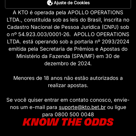
Ajuste de Cookies
A KTO é operada pela APOLLO OPERATIONS
LTDA., constituída sob as leis do Brasil, inscrita no
Cadastro Nacional de Pessoa Jurídica (CNPJ) sob
o nº 54.923.003/0001-26. APOLLO OPERATIONS
LTDA. está operando sob a portaria nº 2093/2024
emitida pela Secretaria de Prêmios e Apostas do
Ministério da Fazenda (SPA/MF) em 30 de
dezembro de 2024.
Menores de 18 anos não estão autorizados a
realizar apostas.
Se você quiser entrar em contato conosco, envie-
nos um e-mail para
suporte@kto.bet.br
ou ligue
para 0800 500 0048