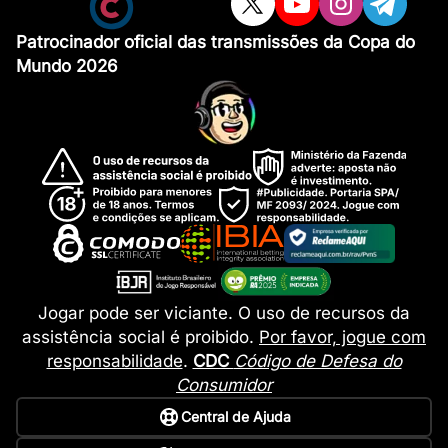
Scatter:
Com pelo menos 3 símbolos
scatter do herói você ativa as rodadas grátis.
Patrocinador oficial das transmissões da Copa do
Wild:
O símbolo da Wild da cabra substitui
Mundo 2026
a todos os outros símbolos pagantes, ele
pode se expandir gerando vitórias de forma
mais fácil.
Jogar pode ser viciante. O uso de recursos da
assistência social é proibido.
Por favor, jogue com
responsabilidade
.
CDC
Código de Defesa do
Consumidor
Central de Ajuda