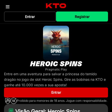
Entrar
Registrar
HEROIC SPINS
Pragmatic Play
Entre em uma aventura para salvar a princesa do temido
dragão no jogo de slot Heroic Spins. Gire as bobinas na KTO e
ganhe até 10.000 vezes a sua aposta!
Entrar
Proibido para menores de 18 anos. Jogue com responsabildiade.
Visão Geral: Heroic Spins