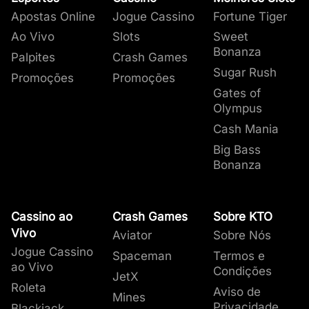
ganhar adquirindo bolas extras.
é determinado pelo número de cartelas
Bingo Trevo da Sorte: Um jogo com
Apostas Online
Jogue Cassino
Fortune Tiger
Bônus de Chute a Gol
: Ative este minijogo
selecionadas.
temática irlandesa e recursos como o bônus
ao completar um padrão específico e tente
Ao Vivo
Slots
Sweet
do pote de ouro e bolas extras.
marcar gols para obter grandes prêmios.
Bonanza
Palpites
Crash Games
Barras Progressivas
: Acumule progressos
Sugar Rush
Promoções
Promoções
que podem resultar em recompensas
Gates of
adicionais.
Olympus
Cash Mania
Big Bass
Bonanza
Cassino ao
Crash Games
Sobre KTO
Vivo
Aviator
Sobre Nós
Jogue Cassino
Spaceman
Termos e
ao Vivo
Condições
JetX
Roleta
Aviso de
Mines
Privacidade
Blackjack