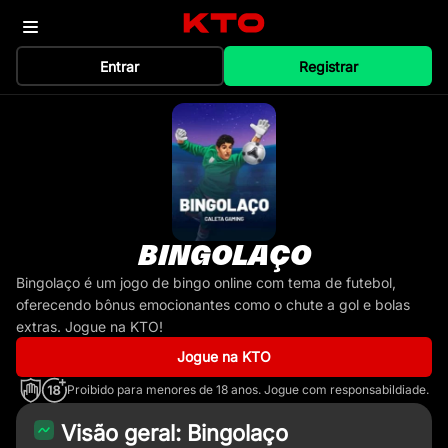
Entrar
Registrar
BINGOLAÇO
Bingolaço é um jogo de bingo online com tema de futebol,
oferecendo bônus emocionantes como o chute a gol e bolas
extras. Jogue na KTO!
Jogue na KTO
Proibido para menores de 18 anos. Jogue com responsabildiade.
Visão geral: Bingolaço