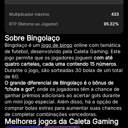
Multiplicador máximo
433
RTP (Retorno ao Jogador)
95.32%
Sobre Bingolaço
Bingolaço é um
jogo de bingo
online com temática
de futebol, desenvolvido pela Caleta Gaming. Este
jogo permite que os jogadores joguem
com até
quatro cartelas, cada uma contendo 15 números
.
Durante o jogo, são sorteadas 30 bolas de um total
de 60.
O grande diferencial de Bingolaço é o bônus de
“chute a gol”
, onde os jogadores têm a chance de
ganhar prêmios adicionais ao acertar gols durante
um mini jogo especial. Além disso, há a opção de
comprar bolas extras para aumentar suas chances
de completar combinações vencedoras.
Melhores jogos da Caleta Gaming