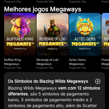
Pragmatic Play
Pragmatic Play
Pragmatic Play
Pragma
Melhores jogos Megaways
Buffalo King
Revenge of Loki
Aztec Gems
Powe
Megaways
Megaways
Megaways
Mega
Pragmatic Play
Pragmatic Play
Pragmatic Play
Pragma
Os Símbolos do Blazing Wilds Megaways
Blazing Wilds Megaways
vem com 12 símbolos
diferentes
, são 5 símbolos de pagamento
baixo, 3 símbolos de pagamento médio e 2
símbolos de pagamento alto, além do Scatter