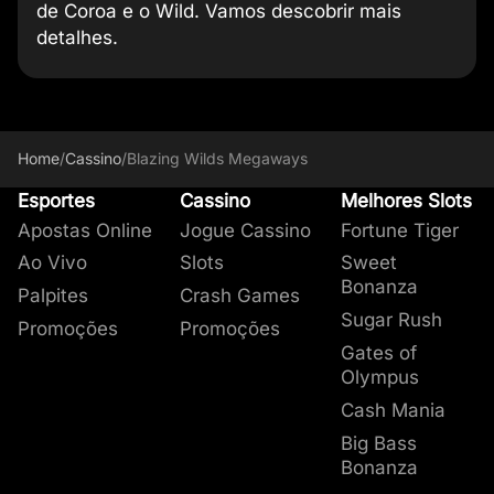
de Coroa e o Wild. Vamos descobrir mais
detalhes.
Recursos Bônus do Blazing
Não perca os Giros
Símbolos de Pagamento Baixo
: 10, J, Q, K,
A são os símbolos de pagamento menos
Wilds Megaways
Multiplicados de Blazing Wilds
valiosos, sendo o Ás (A) o mais valioso entre
Megaways!
Blazing Wilds Megaways destaca-se com
eles, pagando 1x a sua aposta ao descobrir 6
recursos como Wilds Expansíveis, Rodadas
Blazing Wilds Megaways traz uma experiência
Home
/
Cassino
/
Blazing Wilds Megaways
deles.
Grátis e Compra de Bônus, cada um elevando
repleta de recursos para todos os gostos. Um
Símbolos de Pagamento Médio
: O Anel,
Esportes
Cassino
Melhores Slots
o potencial de grandes vitórias e adicionando
dos seus destaques com certeza é como o
Pilhas de Dinheiro e o Baú com Barras de
Apostas Online
Jogue Cassino
Fortune Tiger
emoção ao jogo.
jogo utiliza as suas
Rodadas Grátis com os
Outro são os símbolos de pagamento
Extra de Queda
multiplicadores
gerados por outro recurso, o
Ao Vivo
Slots
Sweet
intermediários, sendo o Baú o mais valioso,
Bonanza
A mecânica de Queda
que pode potencializar os ganhos.
remove os símbolos
Palpites
Crash Games
pagando 2x a sua aposta ao descobrir 6
vencedores
Sugestões de outros jogos de slot do KTO:
e faz os novos símbolos caírem
Sugar Rush
deles.
Promoções
Promoções
para preencher os espaços vazios.
Sweet Bonanza
: Se procura algo diferente,
Se uma
Gates of
Símbolos de Pagamento Alto
: Os Triplos 7s
nova combinação vencedora é formada após o
o slot Sweet Bonanza tem proposta e
Olympus
e o Diamante são os mais valiosos do jogo,
preenchimento, outra Queda é acionada. Esse
temática bem diferentes, mas faz parte da
sendo o Diamante o de maior valor, pagando
Cash Mania
processo continua até que não apareçam mais
promoção Drop & Wins. Este é um dos slots
5x a sua aposta ao descobrir 6 deles.
Big Bass
vitórias novas.
mais populares do nosso cassino.
Símbolos Scatter
: Representado pela
Bonanza
Wilds Expansíveis
Experimente!
Coroa, ele pode aparecer em todas as