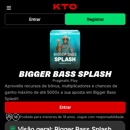
Entrar
Registrar
BIGGER BASS SPLASH
Pragmatic Play
Aproveite recursos de bônus, multiplicadores e chances de
ganho máximo de até 5000x a sua aposta em Bigger Bass
Splash!
Entrar
Proibido para menores de 18 anos. Jogue com responsabildiade.
Visão geral: Bigger Bass Splash