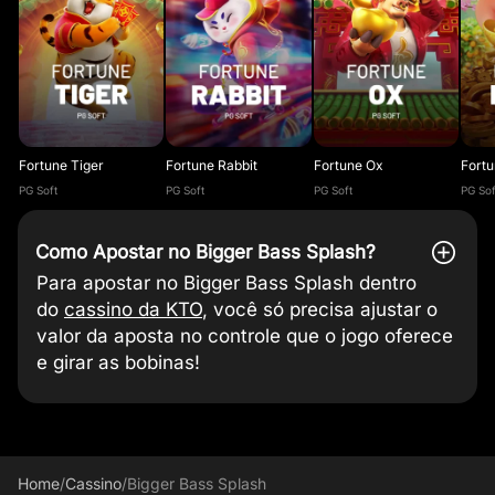
Fortune Tiger
Fortune Rabbit
Fortune Ox
Fort
PG Soft
PG Soft
PG Soft
PG Sof
Como Apostar no Bigger Bass Splash?
Para apostar no Bigger Bass Splash dentro
do
cassino da KTO
, você só precisa ajustar o
Compre bônus em Bigger Bass
valor da aposta no controle que o jogo oferece
Splash
Aposta com Maior Chance de Bônus
e girar as bobinas!
Quanto os símbolos pagam no
Recursos do jogo Bigger Bass
Pescaria tropical com Bigger
Bigger Bass Splash FAQ
Se quiser pular direto para as Rodadas Grátis,
Por um adicional de 1,5x a sua aposta, você
Logo, se a sua aposta for de R$1, o preço para
Bet Mínima:
100x a sua aposta para Rodadas Grátis
R$0,10
você pode
pode ativar o recurso de
ativar esse tipo de aposta será de R$1,50.
normais.
Bet Máxima:
comprar o bônus
R$400
Aposta com Maior
dentro das
Bigger Bass Splash?
Splash
Bass Splash!
Qual a diferença do Bigger Bass
seguintes opções:
Chance de Bônus
350x a sua aposta para Super Rodadas
, o que aumenta as suas
Bigger Bass Splash constrói o cenário tropical
Rodadas Grátis
Bigger Bass Splash
com Multiplicadores
é um slot da Pragmatic
e
Splash para o Big Bass?
chances de jogar as Rodadas Grátis.
Grátis com todos os modificadores ativados.
com ajuda dos símbolos, que incluem os
Modificadores
Play com grade 5×4, alta volatilidade e
são os principais bônus de
Home
/
Cassino
/
Bigger Bass Splash