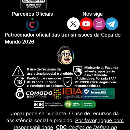
Parceiros Oficiais
Nos siga
Patrocinador oficial das transmissões da Copa do
Mundo 2026
Jogar pode ser viciante. O uso de recursos da
assistência social é proibido.
Por favor, jogue com
responsabilidade
.
CDC
Código de Defesa do