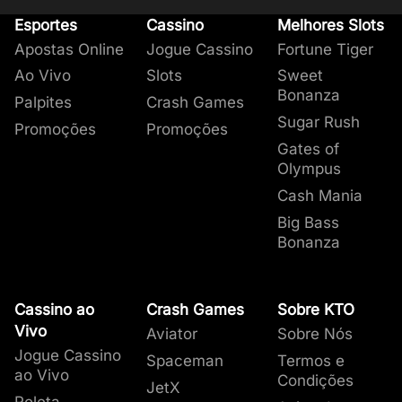
seguintes multiplicadores:
Bigger Bass Splash. Entenda como funcionam:
recursos de multiplicadores, Rodadas Grátis e
Esportes
Cassino
Melhores Slots
Onde jogar Bigger Bass Splash?
Rodadas Grátis
modificadores. Nele, você tem chances de
Símbolos
3 símbolos
4 símbolos
5 símbolos
Apostas Online
Jogue Cassino
Fortune Tiger
ganhar até 5000x a sua aposta.
Ao reunir de 3 a 5 scatters, você pode receber
Você também pode experimentar o jogo
até
20 rodadas grátis
. Neste recurso, o
Quais são os bônus de Bigger Bass
Ao Vivo
Slots
Sweet
0,2x
clássico da franquia, que é o
Big Bass
Bonanza
Pescador coleta os valores dos Símbolos de
Splash?
Palpites
Crash Games
Bonanza
!
Dinheiro na grade.
Sugar Rush
10, J e Q
1x
Promoções
Promoções
Assim como Bigger Bass Splash,
Tigre
Cada 4 pescadores coletados concedem um
Gates of
Sortudo
é outro slot da Pragmatic Play que
reativador com +10 rodadas e um multiplicador
5x
Olympus
conta com multiplicadores para potencializar
progressivo (2x, 3x, 10x).
Cash Mania
os seus possíveis ganhos!
Se houver pescadores sem peixes, a Dinamite
0,2x
Mas caso queira jogar um slot de outra
Big Bass
pode adicionar peixes aleatoriamente. Se
Bonanza
provedora, sugerimos o
Fortune Tiger
da PG
houver peixes sem pescadores, o Gancho
K e A
2,5x
Soft, o famoso Jogo do Tigrinho!
pode puxar um pescador para a tela.
10x
E se o pescador estiver presente sem peixes, o
Cassino ao
Crash Games
Sobre KTO
Maremoto pode transformar símbolos em
1x
Vivo
peixes premiados.
Aviator
Sobre Nós
Jogue Cassino
Spaceman
Termos e
5x
ao Vivo
Condições
Peixes
JetX