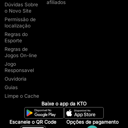
afiliados
Dúvidas Sobre
1,5x
Rosto
o Novo Site
de
Permissão de
Pássaro
1,7x
localização
Regras do
2x
Esporte
1,5x
Regras de
Jogos On-line
1,6x
Personagem
Jogo
masculino
Responsavel
1,8x
Ouvidoria
2x
Guias
Limpe o Cache
1,8x
Baixe o app da KTO
2x
Personagem
feminina
Escaneie o QR Code
Opções de pagamento
2,5x