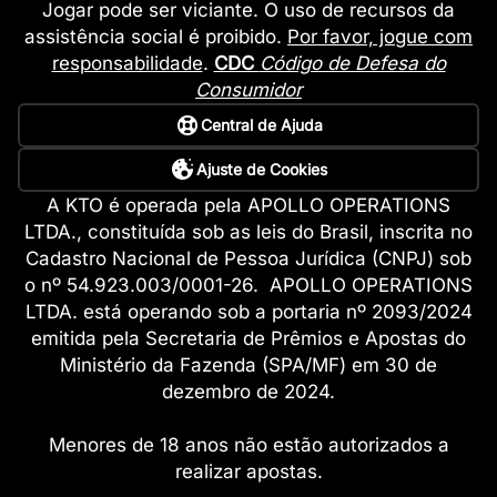
Jogar pode ser viciante. O uso de recursos da
assistência social é proibido.
Por favor, jogue com
responsabilidade
.
CDC
Código de Defesa do
Consumidor
Central de Ajuda
Ajuste de Cookies
A KTO é operada pela APOLLO OPERATIONS
LTDA., constituída sob as leis do Brasil, inscrita no
Cadastro Nacional de Pessoa Jurídica (CNPJ) sob
o nº 54.923.003/0001-26. APOLLO OPERATIONS
LTDA. está operando sob a portaria nº 2093/2024
emitida pela Secretaria de Prêmios e Apostas do
Ministério da Fazenda (SPA/MF) em 30 de
dezembro de 2024.
Menores de 18 anos não estão autorizados a
realizar apostas.