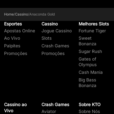
Anaconda Gold tem Rodadas Grátis?
em
rodada, a grade retorna ao tamanho inicial de
Coleta recolhe todos esses valores visíveis e
um caminho aleatório pela grade e
uma nova linha é adicionada a cada 3
tamanhos de 2×2 até 6×6.
Quando
ganhar
, no qual os ganhos são formados ao
Na tabela abaixo, você pode dar uma olhada
Logo de primeira, é possível dizer
ativados, eles destroem os símbolos abaixo
6×4 automaticamente.
paga o total acumulado.
transformam todos os símbolos atravessados
cascatas, que
permanecem até o fim do
combinar símbolos idênticos em bobinas
em todas as possibilidades de combinações de
que
Anaconda Gold
é um jogo chamativo para
Home
/
Cassino
/
Anaconda Gold
enquanto descem até a base da grade.
em um mesmo símbolo pagante ou em
bônus.
adjacentes da esquerda para direita. Quanto
Qual é o ganho máximo em Anaconda
símbolos e os respectivos pagamentos:
quem gosta da mecânica de
maneiras de
Dinheiro.
Esportes
mais símbolos iguais conectados, maior o
Cassino
Melhores Slots
Gold?
ganhar
com possibilidade de cascatas
Símbolos
3 Símbolos
4 Símbolos
5 Símbolos
6 Símbolos
pagamento.
Apostas Online
Jogue Cassino
Fortune Tiger
consecutivas.
Portanto, após ajustar o valor da
bet
, basta
Além disso, o jogo adiciona recursos modernos
Onde jogar Anaconda Gold?
Ao Vivo
Slots
Sweet
0,1x
apertar o botão grande para girar as bobinas e
de símbolos expansíveis, de Dinheiro,
Bonanza
Palpites
Crash Games
acompanhar a mecânica de cascata.
dinâmicas de coleta, rodadas grátis e muito
Lagarto,
Sugar Rush
0,15x
Promoções
Promoções
Comprar Recurso
mais.
Peixe,
Gates of
Tartaruga
Para quem prefere ação direta, Anaconda Gold
Se quiser experimentar um jogo mais simples,
0,2x
Olympus
e Fênix
permite
temos como opção o
comprar o bônus de Rodadas
Dj Neko
! Uma produção
Cash Mania
Grátis
também da Pragmatic Play.
por 100x a aposta, acionando o recurso
0,3x
com 3 a 6 Scatters de forma aleatória.
Ou você pode seguir nesta mecânica de
Big Bass
Bonanza
pagamento por grupos de símbolos com o
0,2x
clássico
Sweet Bonanza
!
Mas, se preferir, também temos disponível
0,3x
Sapo
o
Piggy Gold
, um jogo de sucesso da PG Soft
Cassino ao
Crash Games
Sobre KTO
0,4x
com multiplicadores!
Vivo
Aviator
Sobre Nós