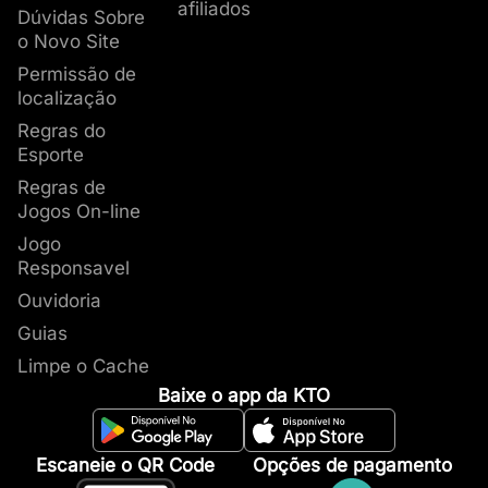
afiliados
Dúvidas Sobre
Wild (Alien Roxo):
Aparece na bobina do
o Novo Site
meio (ou nas 3 bobinas centrais nas Rodadas
Grátis), substitui qualquer símbolo e pode vir
Permissão de
com multiplicadores de x1 até x100. Só é
localização
ativado ao atingir a fileira inferior.
Regras do
Scatter (Meteoro):
Quando atinge a fileira
Esporte
inferior, explode todos os símbolos ao redor
Regras de
(vertical, horizontal e diagonal), o que
Jogos On-line
contribui para vitórias e carregando o
Jogo
medidor para Rodadas Grátis.
Responsavel
Ouvidoria
Guias
Limpe o Cache
Baixe o app da KTO
Escaneie o QR Code
Opções de pagamento