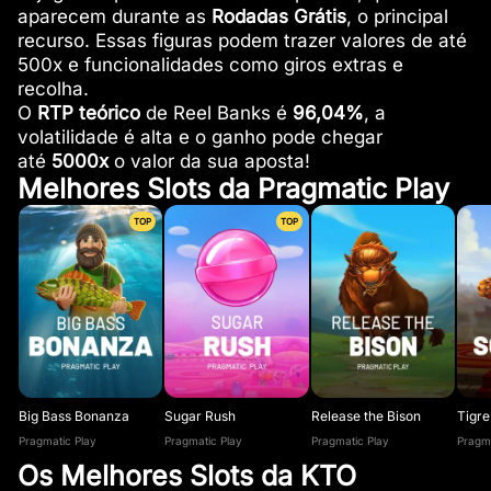
aparecem durante as
Rodadas Grátis
, o principal
recurso. Essas figuras podem trazer valores de até
500x e funcionalidades como giros extras e
recolha.
O
RTP teórico
de Reel Banks é
96,04%
, a
volatilidade é alta e o ganho pode chegar
até
5000x
o valor da sua aposta!
Melhores Slots da Pragmatic Play
TOP
TOP
Big Bass Bonanza
Sugar Rush
Release the Bison
Tigre
Pragmatic Play
Pragmatic Play
Pragmatic Play
Pragma
Os Melhores Slots da KTO