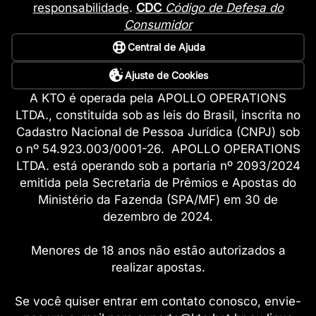
responsabilidade
.
CDC
Código de Defesa do
Consumidor
Central de Ajuda
Ajuste de Cookies
A KTO é operada pela APOLLO OPERATIONS
LTDA., constituída sob as leis do Brasil, inscrita no
Cadastro Nacional de Pessoa Jurídica (CNPJ) sob
o nº 54.923.003/0001-26. APOLLO OPERATIONS
LTDA. está operando sob a portaria nº 2093/2024
emitida pela Secretaria de Prêmios e Apostas do
Ministério da Fazenda (SPA/MF) em 30 de
dezembro de 2024.
Menores de 18 anos não estão autorizados a
realizar apostas.
Se você quiser entrar em contato conosco, envie-