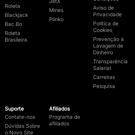
JetX
moedas
Roleta
Aviso de
6x
Mines
Privacidade
Blackjack
Plinko
0,8x
Política de
Bac Bo
Dinheiro e
Cookies
Roleta
Barras de
2,8x
Prevenção à
Brasileira
ouro
Lavagem de
10x
Dinheiro
Transparência
1x
Salarial
Banqueiro
4x
Carreiras
e Wild
Pesquisa
16x
Símbolos Especiais
Wild:
Oferece pagamentos e substitui
Suporte
Afiliados
outras figuras da grade para formar
Contate-nos
Programa de
combinações.
afiliados
Dúvidas Sobre
Símbolo Dinheiro( Moedas
o Novo Site