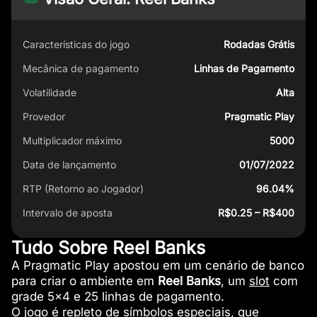
Características do jogo
Rodadas Grátis
Mecânica de pagamento
Linhas de Pagamento
Volatilidade
Alta
Provedor
Pragmatic Play
Multiplicador máximo
5000
Data de lançamento
01/07/2022
RTP (Retorno ao Jogador)
96.04%
Intervalo de aposta
R$0.25 – R$400
Tudo Sobre Reel Banks
A Pragmatic Play apostou em um cenário de banco
para criar o ambiente em
Reel Banks
, um
slot
com
grade 5×4 e 25 linhas de pagamento.
O jogo é repleto de símbolos especiais, que