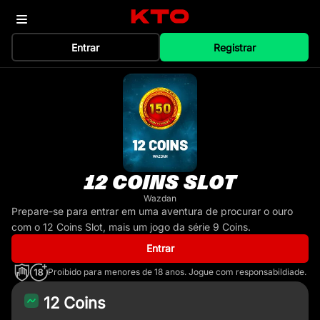
Entrar
Registrar
12 COINS SLOT
Wazdan
Prepare-se para entrar em uma aventura de procurar o ouro
com o 12 Coins Slot, mais um jogo da série 9 Coins.
Entrar
Proibido para menores de 18 anos. Jogue com responsabildiade.
12 Coins