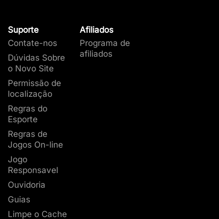
Suporte
Afiliados
Contate-nos
Programa de
afiliados
Dúvidas Sobre
o Novo Site
Permissão de
localização
Regras do
Esporte
Regras de
Jogos On-line
Jogo
Responsavel
Ouvidoria
Guias
Limpe o Cache