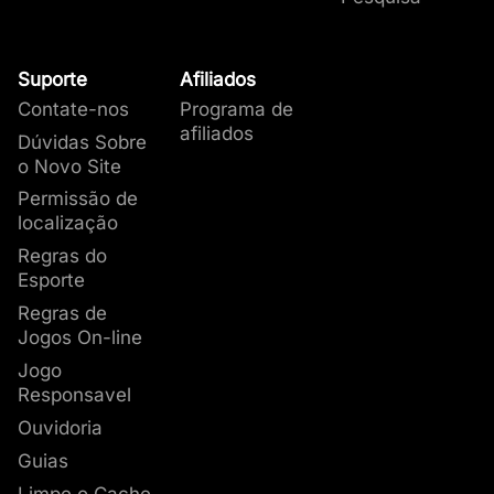
Suporte
Afiliados
Contate-nos
Programa de
afiliados
Dúvidas Sobre
o Novo Site
Permissão de
localização
Regras do
Esporte
Regras de
Jogos On-line
Jogo
Responsavel
Ouvidoria
Guias