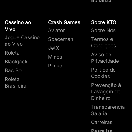
Bonanza
Cassino ao
Crash Games
Sobre KTO
Vivo
Aviator
Sobre Nós
Jogue Cassino
Spaceman
Termos e
ao Vivo
Condições
JetX
Roleta
Aviso de
Mines
Privacidade
Blackjack
Plinko
Política de
Bac Bo
Cookies
Roleta
Prevenção à
Brasileira
Lavagem de
Dinheiro
Transparência
Salarial
Carreiras
Pesquisa