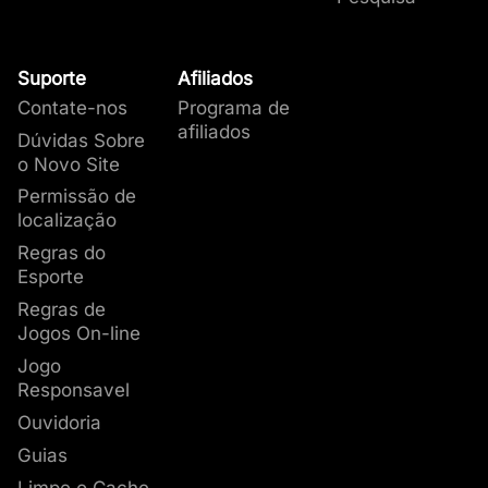
Suporte
Afiliados
Contate-nos
Programa de
afiliados
Dúvidas Sobre
o Novo Site
Permissão de
localização
Regras do
Esporte
Regras de
Jogos On-line
Jogo
Responsavel
Ouvidoria
Guias