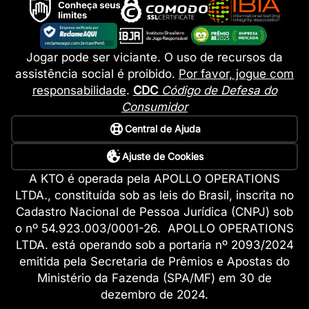
Jogar pode ser viciante. O uso de recursos da
assistência social é proibido.
Por favor, jogue com
responsabilidade
.
CDC
Código de Defesa do
Consumidor
Central de Ajuda
Ajuste de Cookies
A KTO é operada pela APOLLO OPERATIONS
LTDA., constituída sob as leis do Brasil, inscrita no
Cadastro Nacional de Pessoa Jurídica (CNPJ) sob
o nº 54.923.003/0001-26. APOLLO OPERATIONS
LTDA. está operando sob a portaria nº 2093/2024
emitida pela Secretaria de Prêmios e Apostas do
Ministério da Fazenda (SPA/MF) em 30 de
dezembro de 2024.