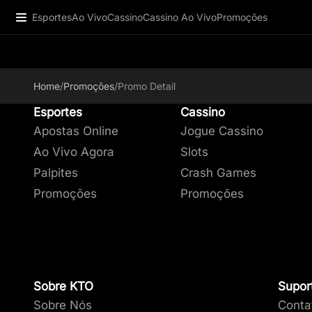
Esportes
Ao Vivo
Cassino
Cassino Ao Vivo
Promoções
Home
/
Promoções
/
Promo Detail
Esportes
Cassino
Apostas Online
Jogue Cassino
Ao Vivo Agora
Slots
Palpites
Crash Games
Promoções
Promoções
Sobre KTO
Supor
Sobre Nós
Conta