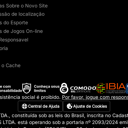
as Sobre o Novo Site
ssão de localização
s do Esporte
s de Jogos On-line
Responsavel
oria
 o Cache
istência social é proibido.
Por favor, jogue com respon
Central de Ajuda
Ajuste de Cookies
 constituída sob as leis do Brasil, inscrita no Cadast
A. está operando sob a portaria nº 2093/2024 emiti