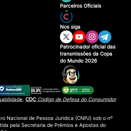
Parceiros Oficiais
Nos siga
Patrocinador oficial das
transmissões da Copa
do Mundo 2026
sabilidade
.
CDC
Código de Defesa do Consumidor
ro Nacional de Pessoa Jurídica (CNPJ) sob o nº
da pela Secretaria de Prêmios e Apostas do