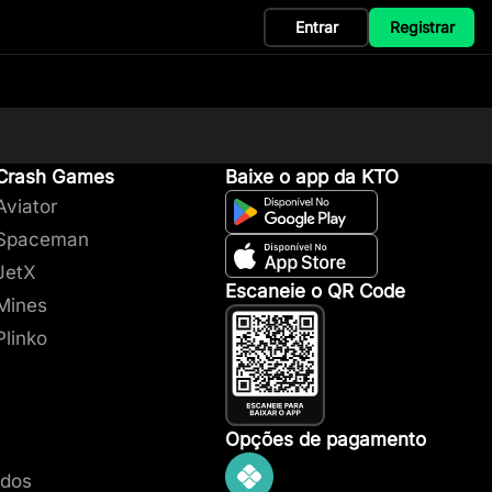
Entrar
Registrar
Crash Games
Baixe o app da KTO
Aviator
Spaceman
JetX
Escaneie o QR Code
Mines
Plinko
Opções de pagamento
ados