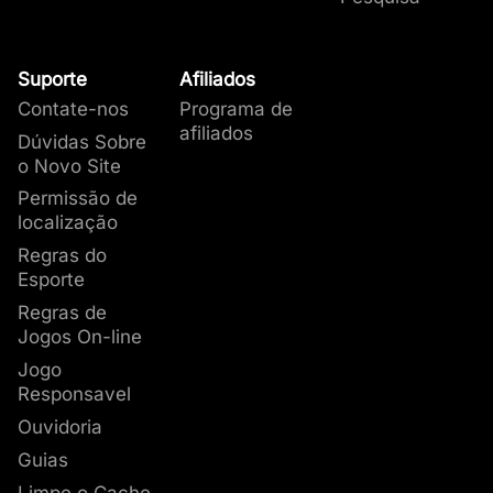
Suporte
Afiliados
Contate-nos
Programa de
afiliados
Dúvidas Sobre
o Novo Site
Permissão de
localização
Regras do
Esporte
Regras de
Jogos On-line
Jogo
Responsavel
Ouvidoria
Guias