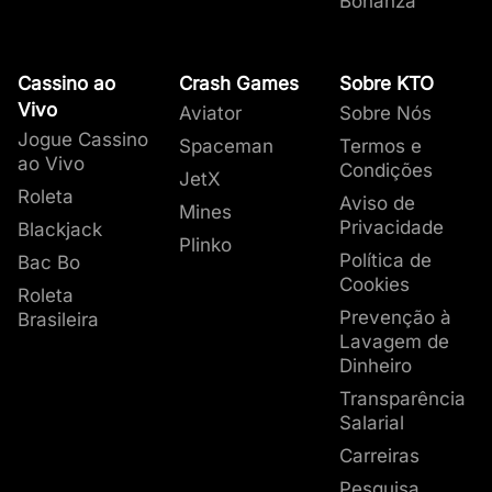
Bonanza
Cassino ao
Crash Games
Sobre KTO
Vivo
Aviator
Sobre Nós
Jogue Cassino
Spaceman
Termos e
ao Vivo
Condições
JetX
Roleta
Aviso de
Mines
Privacidade
Blackjack
Plinko
Política de
Bac Bo
Cookies
Roleta
Prevenção à
Brasileira
Lavagem de
Dinheiro
Transparência
Salarial
Carreiras
Pesquisa