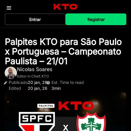
Entrar
Registrar
Palpites KTO para São Paulo
x Portuguesa – Campeonato
Paulista – 21/01
Nicolas Soares
Editor in Chief, KTO
Publicado
20 jan, 26
Est. Time to read
Edited
20 jan, 26
3min