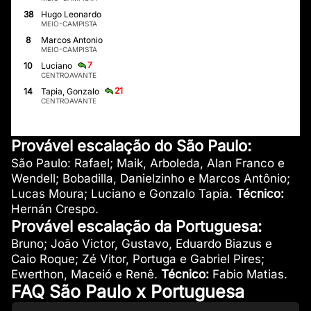
38
Hugo Leonardo
MEIO-CAMPISTA
8
Marcos Antonio
MEIO-CAMPISTA
7
10
Luciano
CENTROAVANTE
21
14
Tapia, Gonzalo
CENTROAVANTE
Provável escalação do São Paulo:
São Paulo: Rafael; Maik, Arboleda, Alan Franco e
Wendell; Bobadilla, Danielzinho e Marcos Antônio;
Lucas Moura; Luciano e Gonzalo Tapia.
Técnico:
Hernán Crespo.
Provável escalação da Portuguesa:
Bruno; João Victor, Gustavo, Eduardo Biazus e
Caio Roque; Zé Vitor, Portuga e Gabriel Pires;
Ewerthon, Maceió e Renê.
Técnico:
Fabio Matias.
FAQ São Paulo x Portuguesa