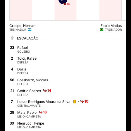
14
Crespo, Hernan
Fabio Matias
TREINADOR
TREINADOR
ESCALAÇÃO
23
Rafael
GOLEIRO
2
Tolói, Rafael
DEFESA
4
Dória
DEFESA
56
Bosshardt, Nicolas
DEFESA
14
21
Cedric Soares
DEFESA
-
10
7
Lucas Rodrigues Moura da Silva
CENTROAVANTE
16
29
Maia, Pablo
MEIO-CAMPISTA
30
Negrucci, Felipe
MEIO-CAMPISTA