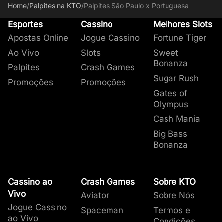
Home
/
Palpites na KTO
/
Palpites São Paulo x Portuguesa
Esportes
Cassino
Melhores Slots
Apostas Online
Jogue Cassino
Fortune Tiger
Ao Vivo
Slots
Sweet
Bonanza
Palpites
Crash Games
Sugar Rush
Promoções
Promoções
Gates of
Olympus
Cash Mania
Big Bass
Bonanza
Cassino ao
Crash Games
Sobre KTO
Vivo
Aviator
Sobre Nós
Jogue Cassino
Spaceman
Termos e
ao Vivo
Condições