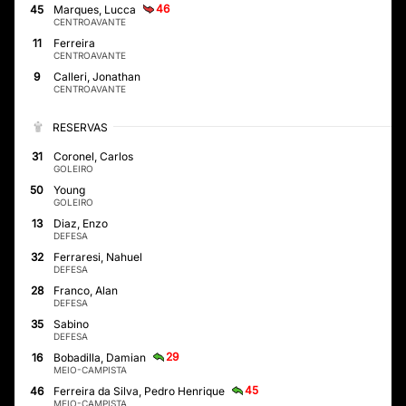
46
45
Marques, Lucca
CENTROAVANTE
11
Ferreira
CENTROAVANTE
9
Calleri, Jonathan
CENTROAVANTE
RESERVAS
31
Coronel, Carlos
GOLEIRO
50
Young
GOLEIRO
13
Diaz, Enzo
DEFESA
32
Ferraresi, Nahuel
DEFESA
28
Franco, Alan
DEFESA
35
Sabino
DEFESA
29
16
Bobadilla, Damian
MEIO-CAMPISTA
45
46
Ferreira da Silva, Pedro Henrique
MEIO-CAMPISTA