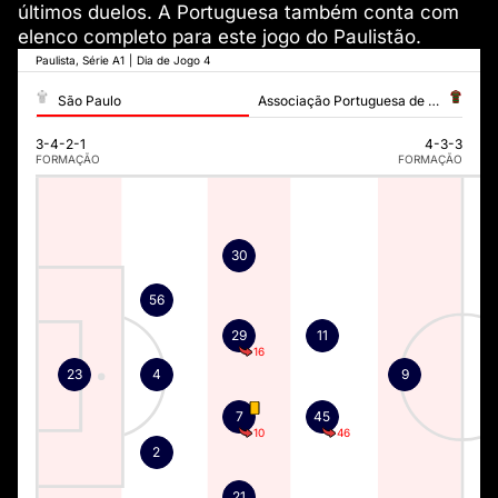
últimos duelos. A Portuguesa também conta com
elenco completo para este jogo do Paulistão.
Paulista, Série A1
|
Dia de Jogo 4
São Paulo
Associação Portuguesa de Desportos
3-4-2-1
4-3-3
FORMAÇÃO
FORMAÇÃO
30
56
29
11
16
23
4
9
7
45
10
46
2
21