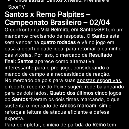
Onde assistir Santos x Remo:
Premiere e
SporTV
Santos x Remo Palpites –
Campeonato Brasileiro – 02/04
O confronto na
Vila Belmiro, em Santos-SP
tem um
mandante precisando de resposta. O
Santos
está
sem vencer há
quatro rodadas
e vê no jogo em
casa a oportunidade ideal para retomar o caminho
das vitórias. Por isso, o mercado de
Resultado
final: Santos
aparece como alternativa
interessante para o pré-jogo, considerando o
mando de campo e a necessidade de reação.
No mercado de gols para suas
apostas esportivas
,
o recorte recente do Peixe sugere rede balançando
para os dois lados.
Quatro dos últimos cinco
jogos
do
Santos
tiveram os dois times marcando, o que
sustenta o mercado de
Ambos marcam: sim
e
reforça a leitura de ataque eficiente e defesa
exposta.
Para completar, o início de partida do
Remo
tem