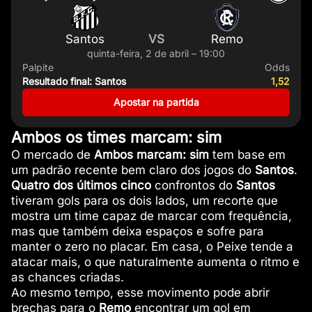
Santos
VS
Remo
quinta-feira, 2 de abril – 19:00
Palpite
Odds
Resultado final: Santos
1,52
Apostar na partida
Ambos os times marcam: sim
O mercado de
Ambos marcam: sim
tem base em
um padrão recente bem claro dos jogos do
Santos
.
Quatro dos últimos cinco
confrontos do
Santos
tiveram gols para os dois lados, um recorte que
mostra um time capaz de marcar com frequência,
mas que também deixa espaços e sofre para
manter o zero no placar. Em casa, o Peixe tende a
atacar mais, o que naturalmente aumenta o ritmo e
as chances criadas.
Ao mesmo tempo, esse movimento pode abrir
brechas para o
Remo
encontrar um gol em