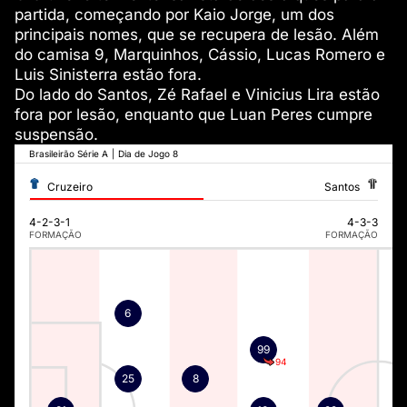
partida, começando por Kaio Jorge, um dos
principais nomes, que se recupera de lesão. Além
do camisa 9, Marquinhos, Cássio, Lucas Romero e
Luis Sinisterra estão fora.
Do lado do Santos, Zé Rafael e Vinicius Lira estão
fora por lesão, enquanto que Luan Peres cumpre
suspensão.
Brasileirão Série A
|
Dia de Jogo 8
Cruzeiro
Santos
4-2-3-1
4-3-3
FORMAÇÃO
FORMAÇÃO
6
99
94
25
8