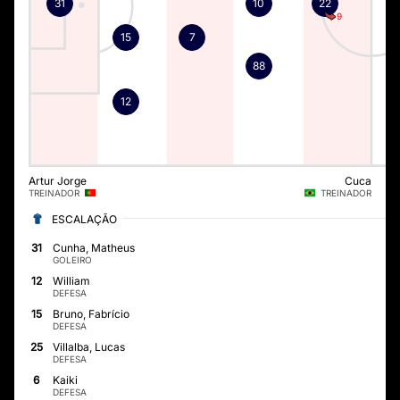
31
10
22
9
15
7
88
12
Artur Jorge
Cuca
TREINADOR
TREINADOR
ESCALAÇÃO
31
Cunha, Matheus
GOLEIRO
12
William
DEFESA
15
Bruno, Fabrício
DEFESA
25
Villalba, Lucas
DEFESA
6
Kaiki
DEFESA