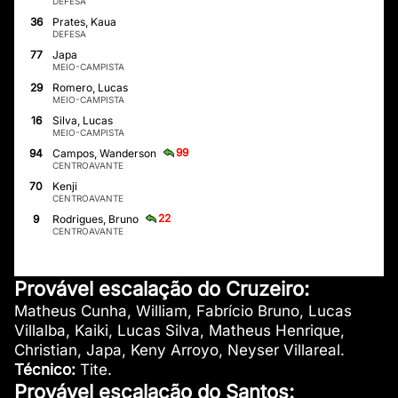
DEFESA
36
Prates, Kaua
DEFESA
77
Japa
MEIO-CAMPISTA
29
Romero, Lucas
MEIO-CAMPISTA
16
Silva, Lucas
MEIO-CAMPISTA
99
94
Campos, Wanderson
CENTROAVANTE
70
Kenji
CENTROAVANTE
22
9
Rodrigues, Bruno
CENTROAVANTE
Provável escalação do Cruzeiro:
Matheus Cunha, William, Fabrício Bruno, Lucas
Villalba, Kaiki, Lucas Silva, Matheus Henrique,
Christian, Japa, Keny Arroyo, Neyser Villareal.
Técnico:
Tite.
Provável escalação do Santos: