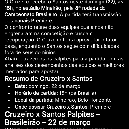
O Cruzeiro recebe o Santos neste
domingo (22)
, às
16h
, no
estádio Mineirão
, pela
8ª rodada do
Campeonato Brasileiro
. A partida terá transmissão
dos
canais Premiere
.
O confronto reúne duas equipes que ainda não
engrenaram na competição e buscam
recuperação. O Cruzeiro tenta aproveitar o fator
casa, enquanto o Santos segue com dificuldades
fora de seus domínios.
Abaixo, trazemos os
palpites
para a partida com as
análises dos desempenhos das equipes e melhores
mercados para apostar.
Resumo de Cruzeiro x Santos
Data:
domingo, 22 de março
Horário da partida:
16h (de Brasília)
Local da partida:
Mineirão, Belo Horizonte
Onde assistir Cruzeiro x Santos:
Premiere
Cruzeiro x Santos Palpites –
Brasileirão – 22 de março