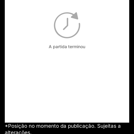
A partida terminou
*Posição no momento da publicação. Sujeitas a
alterações.