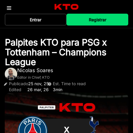
Entrar
Registrar
Palpites KTO para PSG x
Tottenham – Champions
League
Nicolas Soares
Editor in Chief, KTO
Publicado
25 nov, 25
Est. Time to read
Edited
26 mar, 26
3min