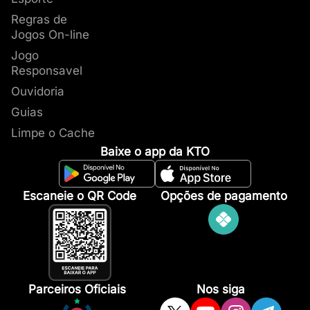
Regras de
Jogos On-line
Jogo
Responsavel
Ouvidoria
Guias
Limpe o Cache
Baixe o app da KTO
Escaneie o QR Code
Opções de pagamento
Parceiros Oficiais
Nos siga