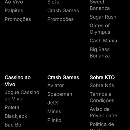
Ao Vivo
Slots
Sweet
Bonanza
Palpites
Crash Games
Sugar Rush
Promoções
Promoções
Gates of
Olympus
Cash Mania
Big Bass
Bonanza
Cassino ao
Crash Games
Sobre KTO
Vivo
Aviator
Sobre Nós
Jogue Cassino
Spaceman
Termos e
ao Vivo
Condições
JetX
Roleta
Aviso de
Mines
Privacidade
Blackjack
Plinko
Política de
Bac Bo