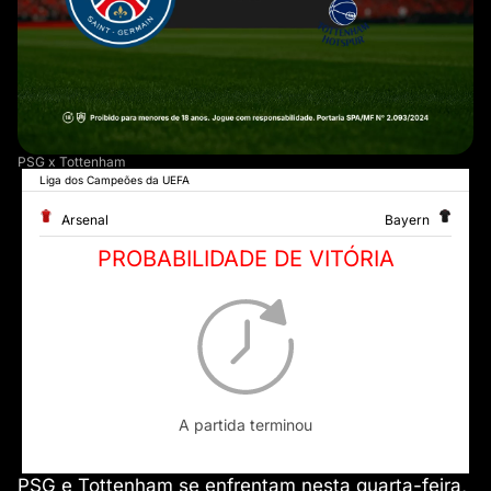
PSG x Tottenham
Liga dos Campeões da UEFA
Arsenal
Bayern
PROBABILIDADE DE VITÓRIA
A partida terminou
PSG e Tottenham se enfrentam nesta quarta-feira,