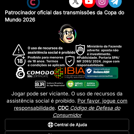
Patrocinador oficial das transmissões da Copa do
Mundo 2026
Jogar pode ser viciante. O uso de recursos da
assistência social é proibido.
Por favor, jogue com
responsabilidade
.
CDC
Código de Defesa do
Consumidor
Central de Ajuda