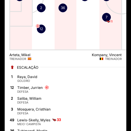
2
36
7
11
12
Arteta, Mikel
Kompany, Vincent
TREINADOR
TREINADOR
ESCALAÇÃO
1
Raya, David
GOLEIRO
12
Timber, Jurrien
DEFESA
2
Saliba, William
DEFESA
3
Mosquera, Cristhian
DEFESA
33
49
Lewis-Skelly, Myles
MEIO-CAMPISTA
36
Zubimendi, Martin