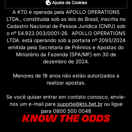
Ajuste de Cookies
A KTO é operada pela APOLLO OPERATIONS
LTDA., constituída sob as leis do Brasil, inscrita no
Cadastro Nacional de Pessoa Jurídica (CNPJ) sob
o nº 54.923.003/0001-26. APOLLO OPERATIONS
LTDA. está operando sob a portaria nº 2093/2024
emitida pela Secretaria de Prêmios e Apostas do
Ministério da Fazenda (SPA/MF) em 30 de
dezembro de 2024.
Menores de 18 anos não estão autorizados a
realizar apostas.
Se você quiser entrar em contato conosco, envie-
nos um e-mail para
suporte@kto.bet.br
ou ligue
para 0800 500 0048