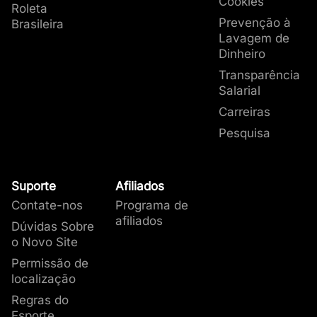
Cookies
Roleta
Prevenção à
Brasileira
Lavagem de
Dinheiro
Transparência
Salarial
Carreiras
Pesquisa
Suporte
Afiliados
Contate-nos
Programa de
afiliados
Dúvidas Sobre
o Novo Site
Permissão de
localização
Regras do
Esporte