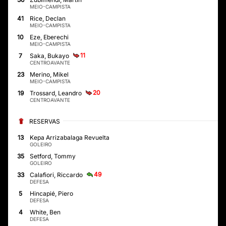
MEIO-CAMPISTA
41
Rice, Declan
MEIO-CAMPISTA
10
Eze, Eberechi
MEIO-CAMPISTA
11
7
Saka, Bukayo
CENTROAVANTE
23
Merino, Mikel
MEIO-CAMPISTA
20
19
Trossard, Leandro
CENTROAVANTE
RESERVAS
13
Kepa Arrizabalaga Revuelta
GOLEIRO
35
Setford, Tommy
GOLEIRO
49
33
Calafiori, Riccardo
DEFESA
5
Hincapié, Piero
DEFESA
4
White, Ben
DEFESA