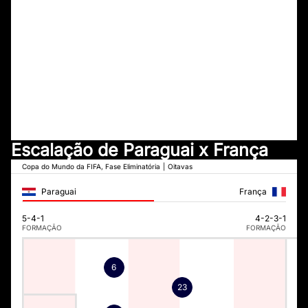
Escalação de Paraguai x França
Copa do Mundo da FIFA, Fase Eliminatória
|
Oitavas
Paraguai
França
5-4-1
4-2-3-1
FORMAÇÃO
FORMAÇÃO
6
23