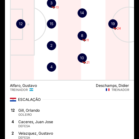
3
13
14
12
15
19
24
8
11
2
10
21
4
Alfaro, Gustavo
Deschamps, Didier
TREINADOR
TREINADOR
ESCALAÇÃO
12
Gill, Orlando
GOLEIRO
4
Caceres, Juan Jose
DEFESA
2
Velazquez, Gustavo
DEFESA