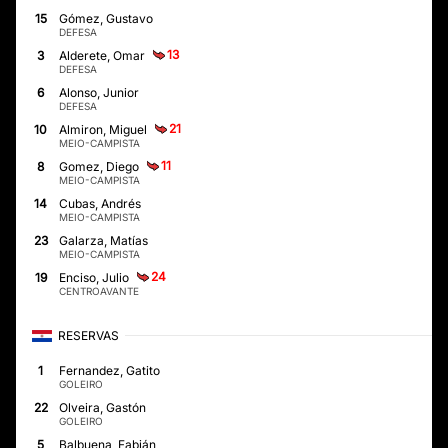
15
Gómez, Gustavo
DEFESA
13
3
Alderete, Omar
DEFESA
6
Alonso, Junior
DEFESA
21
10
Almiron, Miguel
MEIO-CAMPISTA
11
8
Gomez, Diego
MEIO-CAMPISTA
14
Cubas, Andrés
MEIO-CAMPISTA
23
Galarza, Matías
MEIO-CAMPISTA
24
19
Enciso, Julio
CENTROAVANTE
RESERVAS
1
Fernandez, Gatito
GOLEIRO
22
Olveira, Gastón
GOLEIRO
5
Balbuena, Fabián