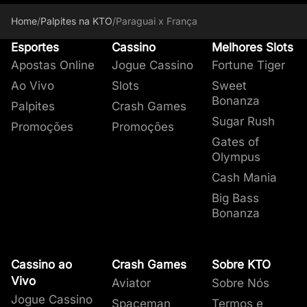
Home
/
Palpites na KTO
/
Paraguai x França
Esportes
Cassino
Melhores Slots
Apostas Online
Jogue Cassino
Fortune Tiger
Ao Vivo
Slots
Sweet
Bonanza
Palpites
Crash Games
Sugar Rush
Promoções
Promoções
Gates of
Olympus
Cash Mania
Big Bass
Bonanza
Cassino ao
Crash Games
Sobre KTO
Vivo
Aviator
Sobre Nós
Jogue Cassino
Spaceman
Termos e