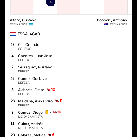
4
Alfaro, Gustavo
Popovic, Anthony
TREINADOR
TREINADOR
ESCALAÇÃO
12
Gill, Orlando
GOLEIRO
4
Caceres, Juan Jose
DEFESA
2
Velazquez, Gustavo
DEFESA
15
Gómez, Gustavo
DEFESA
13
3
Alderete, Omar
DEFESA
11
26
Maidana, Alexandro
DEFESA
-
16
8
Gomez, Diego
MEIO-CAMPISTA
14
Cubas, Andrés
MEIO-CAMPISTA
6
23
Galarza, Matías