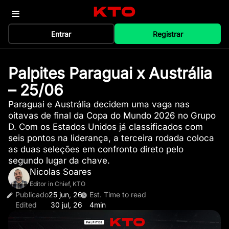
Entrar
Registrar
Palpites Paraguai x Austrália
– 25/06
Paraguai e Austrália decidem uma vaga nas
oitavas de final da Copa do Mundo 2026 no Grupo
D. Com os Estados Unidos já classificados com
seis pontos na liderança, a terceira rodada coloca
as duas seleções em confronto direto pelo
segundo lugar da chave.
Nicolas Soares
Editor in Chief, KTO
Publicado
25 jun, 26
Est. Time to read
Edited
30 jul, 26
4min