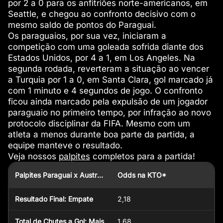
por 2 a 0 para os anfitriões norte-americanos, em
Seattle, e chegou ao confronto decisivo com o
mesmo saldo de pontos do Paraguai.
Os paraguaios, por sua vez, iniciaram a
competição com uma goleada sofrida diante dos
Estados Unidos, por 4 a 1, em Los Angeles. Na
segunda rodada, reverteram a situação ao vencer
a Turquia por 1 a 0, em Santa Clara, gol marcado já
com 1 minuto e 4 segundos de jogo. O confronto
ficou ainda marcado pela expulsão de um jogador
paraguaio no primeiro tempo, por infração ao novo
protocolo disciplinar da FIFA. Mesmo com um
atleta a menos durante boa parte da partida, a
equipe manteve o resultado.
Veja nossos
palpites
completos para a partida!
Palpites Paraguai x Austrália
Odds na KTO*
Resultado Final: Empate
2,18
Total de Chutes a Gol: Mais
1,68