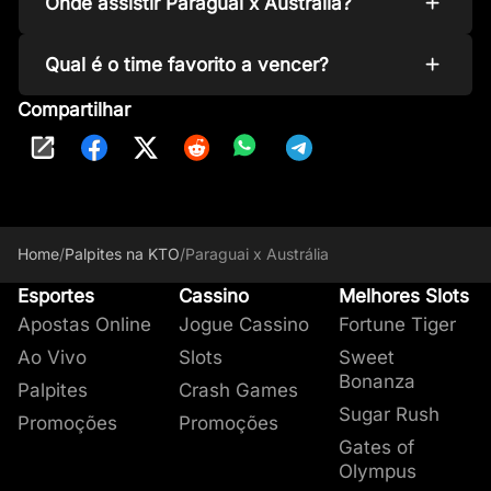
Onde assistir Paraguai x Austrália?
Qual é o time favorito a vencer?
Compartilhar
Home
/
Palpites na KTO
/
Paraguai x Austrália
Esportes
Cassino
Melhores Slots
Apostas Online
Jogue Cassino
Fortune Tiger
Ao Vivo
Slots
Sweet
Bonanza
Palpites
Crash Games
Sugar Rush
Promoções
Promoções
Gates of
Olympus