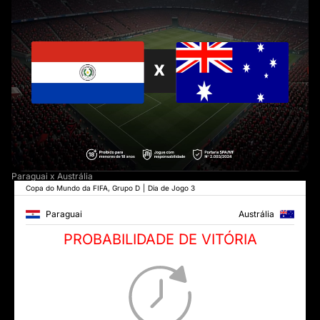
Paraguai x Austrália
Copa do Mundo da FIFA, Grupo D
|
Dia de Jogo 3
Paraguai
Austrália
PROBABILIDADE DE VITÓRIA