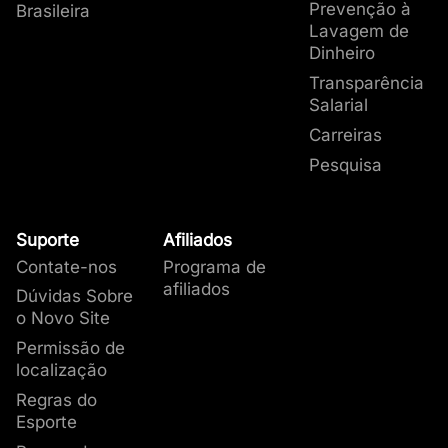
Prevenção à
Brasileira
Lavagem de
Dinheiro
Transparência
Salarial
Carreiras
Pesquisa
Suporte
Afiliados
Contate-nos
Programa de
afiliados
Dúvidas Sobre
o Novo Site
Permissão de
localização
Regras do
Esporte