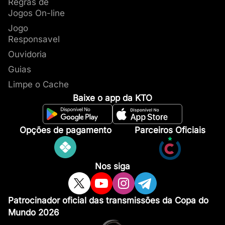
Regras de
Jogos On-line
Jogo
Responsavel
Ouvidoria
Guias
Limpe o Cache
Baixe o app da KTO
Opções de pagamento
Parceiros Oficiais
Nos siga
Patrocinador oficial das transmissões da Copa do
Mundo 2026