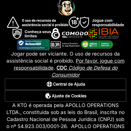
Jogar pode ser viciante. O uso de recursos da
assistência social é proibido.
Por favor, jogue com
responsabilidade
.
CDC
Código de Defesa do
Consumidor
Central de Ajuda
Ajuste de Cookies
A KTO é operada pela APOLLO OPERATIONS
LTDA., constituída sob as leis do Brasil, inscrita no
Cadastro Nacional de Pessoa Jurídica (CNPJ) sob
o nº 54.923.003/0001-26. APOLLO OPERATIONS