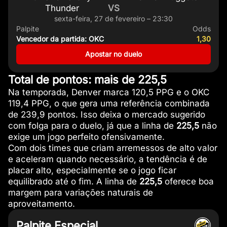
Thunder
VS
sexta-feira, 27 de fevereiro – 23:30
Palpite
Odds
Vencedor da partida: OKC
1,30
Apostar no duelo
Total de pontos: mais de 225,5
Na temporada, Denver marca 120,5 PPG e o OKC
119,4 PPG, o que gera uma referência combinada
de 239,9 pontos. Isso deixa o mercado sugerido
com folga para o duelo, já que a linha de
225,5
não
exige um jogo perfeito ofensivamente.
Com dois times que criam arremessos de alto valor
e aceleram quando necessário, a tendência é de
placar alto, especialmente se o jogo ficar
equilibrado até o fim. A linha de
225,5
oferece boa
margem para variações naturais de
aproveitamento.
Palpite Especial