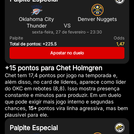
Oklahoma City
Denver Nuggets
Thunder
VS
sexta-feira, 27 de fevereiro – 23:30
Palpite
Odds
Total de pontos: +225.5
1,47
Apostar no duelo
+15 pontos para Chet Holmgren
Chet tem 17,4 pontos por jogo na temporada e,
além disso, no card de líderes, aparece como líder
do OKC em rebotes (8,8). Isso mostra presença
constante e minutos para produzir. Em um duelo
que pode exigir mais jogo interno e segundas
chances,
15+
pontos vira linha agressiva, mas bem
plausível para ele.
Palpite Especial