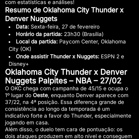
com estatísticas e análises!
Resumo de Oklahoma City Thunder x
Denver Nuggets
Data:
Sexta-feira, 27 de fevereiro
Horário da partida:
23h30 (Brasília)
Local da partida:
Paycom Center, Oklahoma
City (OK)
Onde assistir Thunder x Nuggets:
ESPN 2 e
Disney+
Oklahoma City Thunder x Denver
Nuggets Palpites – NBA – 27/02
O OKC chega com campanha de 45/15 e ocupa o
1º lugar do
Oeste
, enquanto Denver aparece com
37/22, na 4ª posição. Essa diferença grande de
consistência ao longo da temporada é um
indicativo forte a favor do Thunder, especialmente
jogando em casa.
Além disso, o duelo tem cara de pontuação: os
dois ataques produzem em alto nível e conseguem