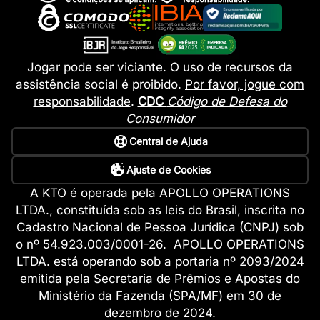
Jogar pode ser viciante. O uso de recursos da
assistência social é proibido.
Por favor, jogue com
responsabilidade
.
CDC
Código de Defesa do
Consumidor
Central de Ajuda
Ajuste de Cookies
A KTO é operada pela APOLLO OPERATIONS
LTDA., constituída sob as leis do Brasil, inscrita no
Cadastro Nacional de Pessoa Jurídica (CNPJ) sob
o nº 54.923.003/0001-26. APOLLO OPERATIONS
LTDA. está operando sob a portaria nº 2093/2024
emitida pela Secretaria de Prêmios e Apostas do
Ministério da Fazenda (SPA/MF) em 30 de
dezembro de 2024.