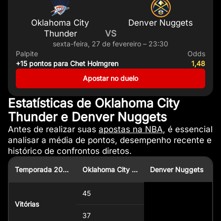
Oklahoma City
Denver Nuggets
Thunder
VS
sexta-feira, 27 de fevereiro – 23:30
Palpite
Odds
+15 pontos para Chet Holmgren
1,48
Apostar no duelo
Estatísticas de Oklahoma City
Thunder e Denver Nuggets
Antes de realizar suas
apostas na NBA
, é essencial
analisar a média de pontos, desempenho recente e
histórico de confrontos diretos.
Temporada 2025/26
Oklahoma City Thunder
Denver Nuggets
45
Vitórias
37