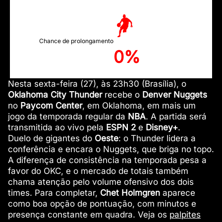
Chance de prolongamento
0%
Nesta sexta-feira (27), às 23h30 (Brasília), o
Oklahoma City Thunder
recebe o
Denver Nuggets
no
Paycom Center
, em Oklahoma, em mais um
jogo da temporada regular da
NBA
. A partida será
transmitida ao vivo pela
ESPN 2
e
Disney+
.
Duelo de gigantes do
Oeste
: o Thunder lidera a
conferência e encara o Nuggets, que briga no topo.
A diferença de consistência na temporada pesa a
favor do OKC, e o mercado de totais também
chama atenção pelo volume ofensivo dos dois
times. Para completar,
Chet Holmgren
aparece
como boa opção de pontuação, com minutos e
presença constante em quadra. Veja os
palpites