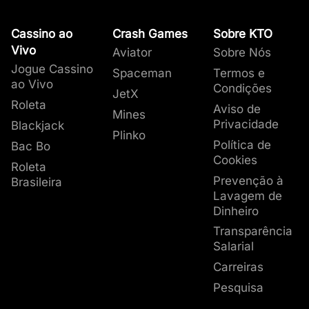
Cassino ao
Crash Games
Sobre KTO
Vivo
Aviator
Sobre Nós
Jogue Cassino
Spaceman
Termos e
ao Vivo
Condições
JetX
Roleta
Aviso de
Mines
Privacidade
Blackjack
Plinko
Política de
Bac Bo
Cookies
Roleta
Prevenção à
Brasileira
Lavagem de
Dinheiro
Transparência
Salarial
Carreiras
Pesquisa