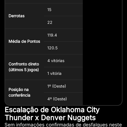
15
Derrotas
22
119.4
Média de Pontos
120.5
4 vitórias
Confronto direto
(últimos 5 jogos)
1 vitória
1º (Oeste)
Posição na
conferência
4º (Oeste)
Escalação de Oklahoma City
Thunder x Denver Nuggets
Sem informações confirmadas de desfalques neste