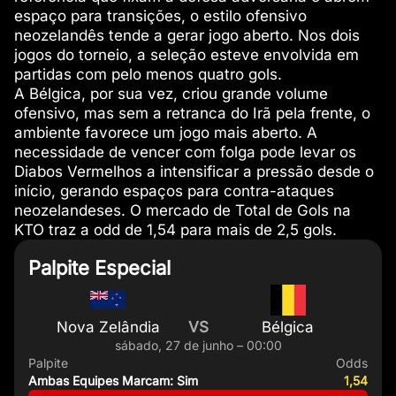
espaço para transições, o estilo ofensivo
neozelandês tende a gerar jogo aberto. Nos dois
jogos do torneio, a seleção esteve envolvida em
partidas com pelo menos quatro gols.
A Bélgica, por sua vez, criou grande volume
ofensivo, mas sem a retranca do Irã pela frente, o
ambiente favorece um jogo mais aberto. A
necessidade de vencer com folga pode levar os
Diabos Vermelhos a intensificar a pressão desde o
início, gerando espaços para contra-ataques
neozelandeses. O mercado de Total de Gols na
KTO traz a odd de 1,54 para mais de 2,5 gols.
Palpite Especial
Nova Zelândia
VS
Bélgica
sábado, 27 de junho – 00:00
Palpite
Odds
Ambas Equipes Marcam: Sim
1,54