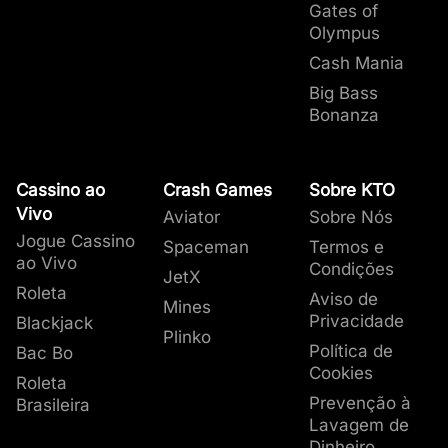
Gates of
Olympus
Cash Mania
Big Bass
Bonanza
Cassino ao
Crash Games
Sobre KTO
Vivo
Aviator
Sobre Nós
Jogue Cassino
Spaceman
Termos e
ao Vivo
Condições
JetX
Roleta
Aviso de
Mines
Privacidade
Blackjack
Plinko
Política de
Bac Bo
Cookies
Roleta
Prevenção à
Brasileira
Lavagem de
Dinheiro