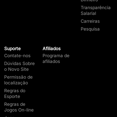
Transparência
Salarial
Carreiras
Pesquisa
Suporte
Afiliados
Contate-nos
Programa de
afiliados
Dúvidas Sobre
o Novo Site
Permissão de
localização
Regras do
Esporte
Regras de
Jogos On-line