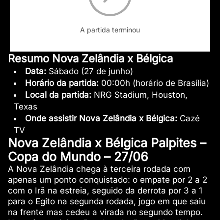
A partida terminou
Resumo Nova Zelândia x Bélgica
Data:
Sábado (27 de junho)
Horário da partida:
00:00h (horário de Brasília)
Local da partida:
NRG Stadium, Houston,
Texas
Onde assistir
Nova Zelândia x Bélgica
:
Cazé
TV
Nova Zelândia x Bélgica Palpites –
Copa do Mundo – 27/06
A Nova Zelândia chega à terceira rodada com
apenas um ponto conquistado: o empate por 2 a 2
com o Irã na estreia, seguido da derrota por 3 a 1
para o Egito na segunda rodada, jogo em que saiu
na frente mas cedeu a virada no segundo tempo.