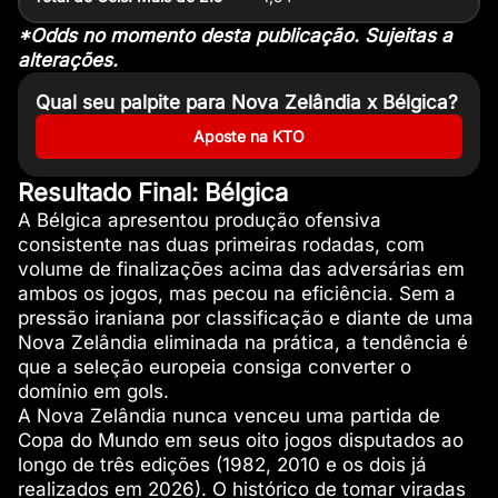
*Odds no momento desta publicação. Sujeitas a
alterações.
Qual seu palpite para Nova Zelândia x Bélgica?
Aposte na KTO
Resultado Final: Bélgica
A Bélgica apresentou produção ofensiva
consistente nas duas primeiras rodadas, com
volume de finalizações acima das adversárias em
ambos os jogos, mas pecou na eficiência. Sem a
pressão iraniana por classificação e diante de uma
Nova Zelândia eliminada na prática, a tendência é
que a seleção europeia consiga converter o
domínio em gols.
A Nova Zelândia nunca venceu uma partida de
Copa do Mundo em seus oito jogos disputados ao
longo de três edições (1982, 2010 e os dois já
realizados em 2026). O histórico de tomar viradas