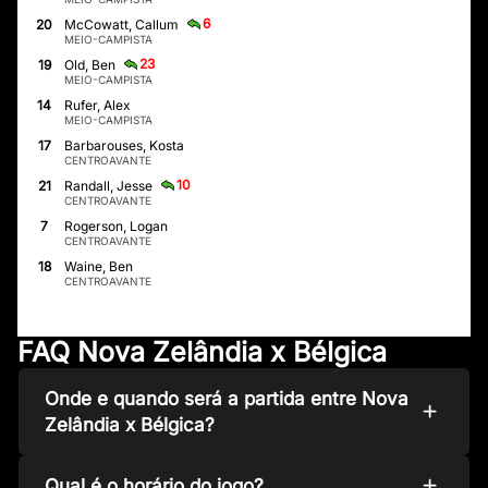
6
20
McCowatt, Callum
MEIO-CAMPISTA
23
19
Old, Ben
MEIO-CAMPISTA
14
Rufer, Alex
MEIO-CAMPISTA
17
Barbarouses, Kosta
CENTROAVANTE
10
21
Randall, Jesse
CENTROAVANTE
7
Rogerson, Logan
CENTROAVANTE
18
Waine, Ben
CENTROAVANTE
FAQ Nova Zelândia x Bélgica
Onde e quando será a partida entre Nova
Zelândia x Bélgica?
Qual é o horário do jogo?