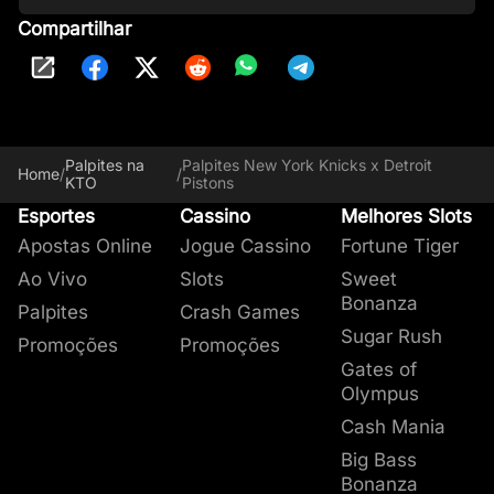
Compartilhar
Palpites na
Palpites New York Knicks x Detroit
Home
/
/
KTO
Pistons
Esportes
Cassino
Melhores Slots
Apostas Online
Jogue Cassino
Fortune Tiger
Ao Vivo
Slots
Sweet
Bonanza
Palpites
Crash Games
Sugar Rush
Promoções
Promoções
Gates of
Olympus
Cash Mania
Big Bass
Bonanza