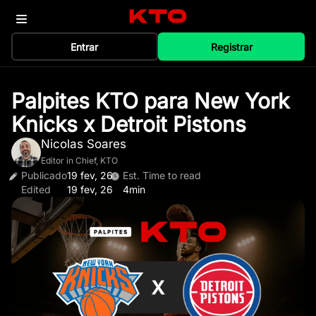
Entrar
Registrar
Palpites KTO para New York
Knicks x Detroit Pistons
Nicolas Soares
Editor in Chief, KTO
Publicado
19 fev, 26
Est. Time to read
Edited
19 fev, 26
4min