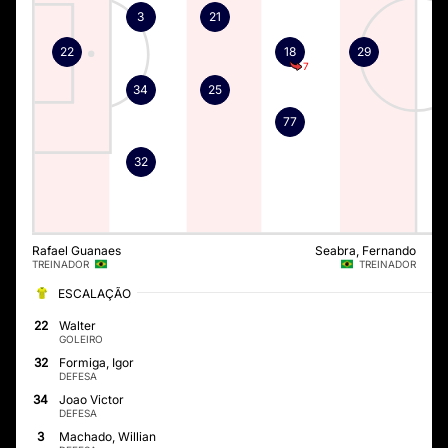
3
21
22
18
29
7
34
25
77
32
Rafael Guanaes
Seabra, Fernando
TREINADOR
TREINADOR
ESCALAÇÃO
22
Walter
GOLEIRO
32
Formiga, Igor
DEFESA
34
Joao Victor
DEFESA
3
Machado, Willian