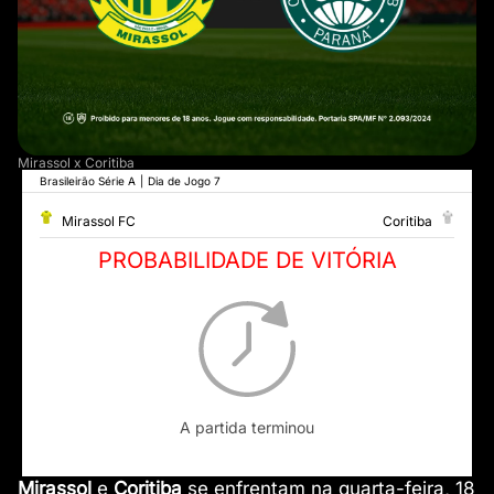
Mirassol x Coritiba
Brasileirão Série A
|
Dia de Jogo 7
Mirassol FC
Coritiba
PROBABILIDADE DE VITÓRIA
A partida terminou
Mirassol
e
Coritiba
se enfrentam na quarta-feira, 18