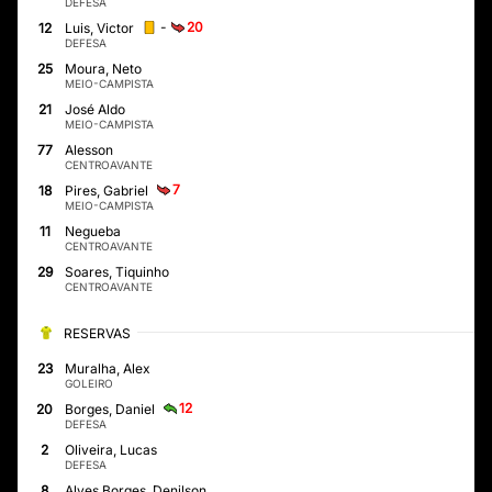
DEFESA
-
20
12
Luis, Victor
DEFESA
25
Moura, Neto
MEIO-CAMPISTA
21
José Aldo
MEIO-CAMPISTA
77
Alesson
CENTROAVANTE
7
18
Pires, Gabriel
MEIO-CAMPISTA
11
Negueba
CENTROAVANTE
29
Soares, Tiquinho
CENTROAVANTE
RESERVAS
23
Muralha, Alex
GOLEIRO
12
20
Borges, Daniel
DEFESA
2
Oliveira, Lucas
DEFESA
8
Alves Borges, Denilson