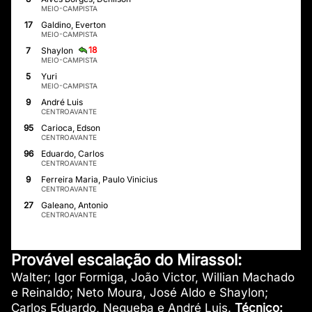
MEIO-CAMPISTA
17
Galdino, Everton
MEIO-CAMPISTA
18
7
Shaylon
MEIO-CAMPISTA
5
Yuri
MEIO-CAMPISTA
9
André Luis
CENTROAVANTE
95
Carioca, Edson
CENTROAVANTE
96
Eduardo, Carlos
CENTROAVANTE
9
Ferreira Maria, Paulo Vinicius
CENTROAVANTE
27
Galeano, Antonio
CENTROAVANTE
Provável escalação do Mirassol:
Walter; Igor Formiga, João Victor, Willian Machado
e Reinaldo; Neto Moura, José Aldo e Shaylon;
Carlos Eduardo, Negueba e André Luis.
Técnico: