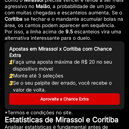
Como o
Mirassol
precisa vencer e tende a ser mais
agressivo no
Maião
, a probabilidade de um jogo
com muitas chegadas e escanteios aumenta. Se o
Coritiba
se fechar e o mandante acumular bolas na
área, os cantos podem aparecer em sequência.
Por isso, a linha acima de
9.5
escanteios vira uma
alternativa interessante para o duelo.
Apostas em Mirassol x Coritiba com Chance
Extra
1
Faça uma aposta máxima de R$ 20 no seu
dispositivo móvel
2
Monte até 3 seleções
3
Se o seu palpite der errado, você recebe o
valor de volta.
Aproveite a Chance Extra
*Termos e condições no site.
Estatísticas de Mirassol e Coritiba
Analisar estatísticas é fundamental antes de