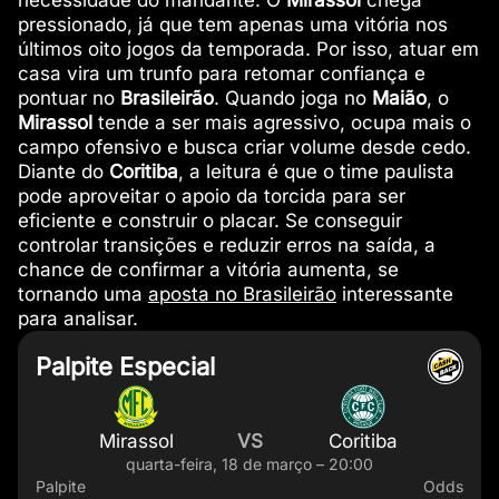
necessidade do mandante. O
Mirassol
chega
pressionado, já que tem apenas uma vitória nos
últimos oito jogos da temporada. Por isso, atuar em
casa vira um trunfo para retomar confiança e
pontuar no
Brasileirão
. Quando joga no
Maião
, o
Mirassol
tende a ser mais agressivo, ocupa mais o
campo ofensivo e busca criar volume desde cedo.
Diante do
Coritiba
, a leitura é que o time paulista
pode aproveitar o apoio da torcida para ser
eficiente e construir o placar. Se conseguir
controlar transições e reduzir erros na saída, a
chance de confirmar a vitória aumenta, se
tornando uma
aposta no Brasileirão
interessante
para analisar.
Palpite Especial
Mirassol
VS
Coritiba
quarta-feira, 18 de março – 20:00
Palpite
Odds