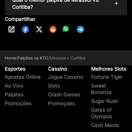
Coritiba?
Compartilhar
Home
/
Palpites na KTO
/
Mirassol x Coritiba
Esportes
Cassino
Melhores Slots
Apostas Online
Jogue Cassino
Fortune Tiger
Ao Vivo
Slots
Sweet
Bonanza
Palpites
Crash Games
Sugar Rush
Promoções
Promoções
Gates of
Olympus
Cash Mania