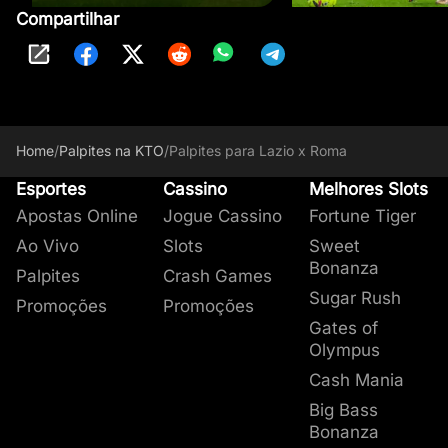
Compartilhar
Home
/
Palpites na KTO
/
Palpites para Lazio x Roma
Esportes
Cassino
Melhores Slots
Apostas Online
Jogue Cassino
Fortune Tiger
Ao Vivo
Slots
Sweet
Bonanza
Palpites
Crash Games
Sugar Rush
Promoções
Promoções
Gates of
Olympus
Cash Mania
Big Bass
Bonanza