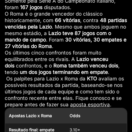
Somente pela Serie A do Campeonato Italiano,
foram
167 jogos
disputados.
O Roma é o grande vencedor do clássico
historicamente, com
66 vitórias
, contra
48 partidas
vencidas pela Lazio
. Mesmo que ambos joguem no
mesmo estádio, a
Lazio teve 87 jogos com o
mando de campo
. Foram
30 vitórias, 30 empates e
27 vitórias do Roma
.
Os últimos cinco confrontos foram muito
equilibrados entre os rivais. A
Lazio venceu
dois
confrontos, e o
Roma também venceu dois
,
tendo
um dos jogos terminando em empate
.
Os palpites para Lazio x Roma da
KTO
avaliam os
possíveis resultados da partida, baseando-se nos
últimos jogos de cada equipe e como tem sido o
confronto recente entre elas. Fique conosco e se
prepare antes de fazer sua
aposta esportiva
.
Apostas Lazio x Roma
Odds
Resultado final: empate
3.10*