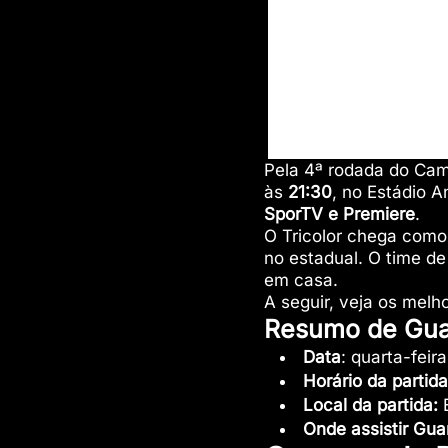
Pela 4ª rodada do Ca
às
21:30
, no Estádio A
SporTV e Premiere
.
O Tricolor chega como
no estadual. O time d
em casa.
A seguir, veja os melh
Resumo de Gua
Data
: quarta-feira
Horário da partida
Local da partida:
E
Onde assistir Gua