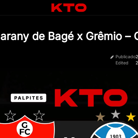
uarany de Bagé x Grêmio –
Publicado
2
Edited
2