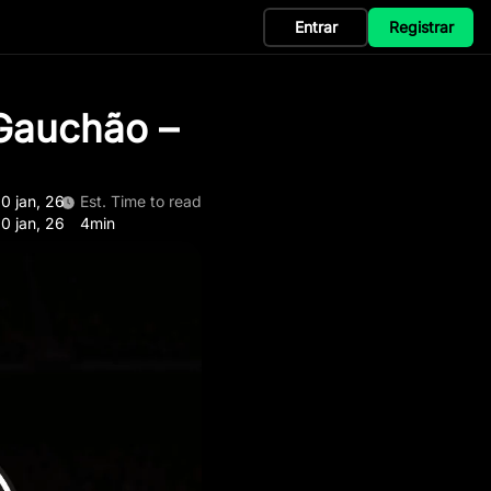
Entrar
Registrar
 Gauchão –
0 jan, 26
Est. Time to read
0 jan, 26
4min