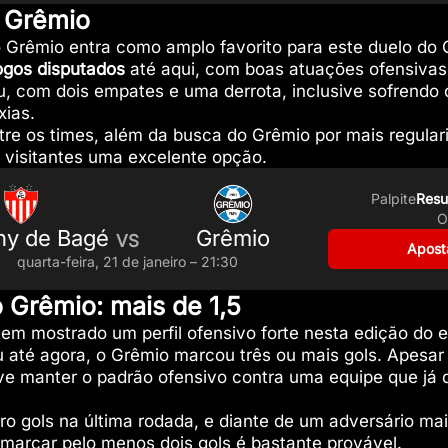
: Grêmio
 Grêmio entra como amplo favorito para este duelo do 
ogos disputados
até aqui, com boas atuações ofensivas
, com dois empates e uma derrota, inclusive sofrendo d
xias.
tre os times, além da busca do Grêmio por mais regular
s visitantes uma excelente opção.
Palpite
Resu
O
ny de Bagé
Grêmio
VS
Apost
quarta-feira, 21 de janeiro – 21:30
o Grêmio: mais de 1,5
tem mostrado um perfil ofensivo forte nesta edição do 
 até agora, o Grêmio marcou três ou mais gols. Apesar
deve manter o padrão ofensivo contra uma equipe que já 
o gols na última rodada, e diante de um adversário mais
 marcar pelo menos dois gols é bastante provável.