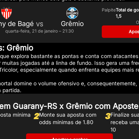
Palpite
Total de go
1,5
ny de Bagé
Grêmio
O
VS
quarta-feira, 21 de janeiro – 21:30
Apos
s: Grêmio
que explora bastante as pontas e conta com atacantes r
muitas jogadas até a linha de fundo. Isso gera uma fre
 Tricolor, especialmente quando enfrenta equipes mais
mortal domine o volume ofensivo e, consequentemente, 
 partida.
 em Guarany-RS x Grêmio com Aposte
2
3
osta mínima
Monte sua aposta com
Finalize su
odds mínimas de 1.80
receba uma
10