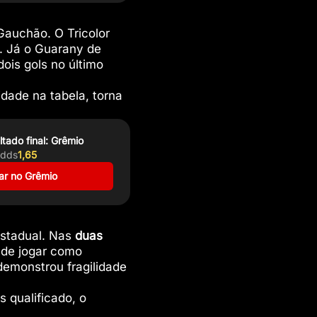
Gauchão. O Tricolor
. Já o Guarany de
ois gols no último
idade na tabela, torna
ltado final: Grêmio
dds
1,65
ar no Grêmio
estadual. Nas
duas
 de jogar como
demonstrou fragilidade
 qualificado, o