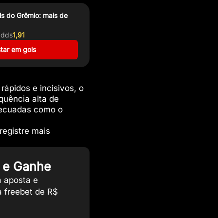
ls do Grêmio: mais de
dds
1,91
tar em gols
ápidos e incisivos, o
quência alta de
 recuadas como o
registre mais
 e Ganhe
a aposta e
 freebet de R$