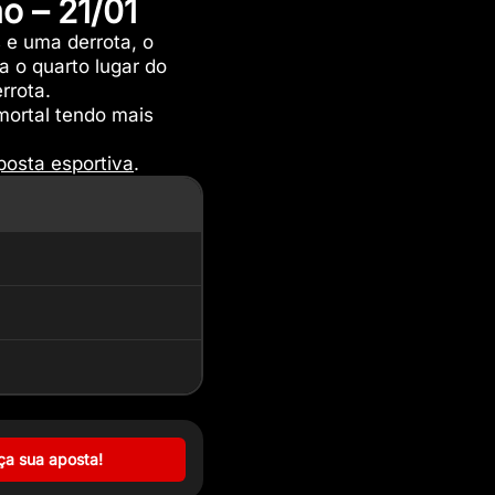
o – 21/01
 e uma derrota, o
a o quarto lugar do
errota.
mortal tendo mais
posta esportiva
.
ça sua aposta!