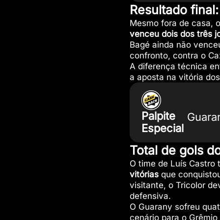
Resultado final
Mesmo fora de casa, o
venceu dois dos três j
Bagé ainda não venceu
confronto, contra o Ca
A diferença técnica en
a aposta na vitória do
Palpite
Guara
Especial
Total de gols d
O time de Luís Castro 
vitórias
que conquistou
visitante, o Tricolor 
defensiva.
O Guarany sofreu quatr
cenário para o Grêmio