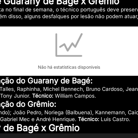
e Guarany de Bagé x Grêmio
a no final de semana, o técnico português deve preser
Além disso, alguns desfalques por lesão não podem atuar
Não há estatísticas disponíveis
ação do Guarany de Bagé:
Talles, Raphinha, Michel Bennech, Bruno Cardoso, Jean
 Tony Junior.
Técnico:
William Campos.
ação do Grêmio:
ndo); João Pedro, Noriega (Balbuena), Kannemann, Caio 
r, Gabriel Mec e André Henrique.
Técnico:
Luís Castro.
 de Bagé x Grêmio