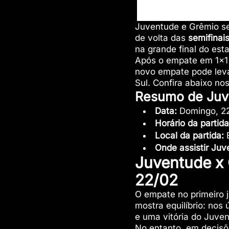
Juventude e Grêmio s
de volta das
semifina
na grande final do esta
Após o empate em 1×1 
novo empate pode leva
Sul. Confira abaixo n
Resumo de Juv
Data:
Domingo, 22
Horário da partida
Local da partida:
E
Onde assistir Ju
Juventude x
22/02
O empate no primeiro j
mostra equilíbrio: nos
e uma vitória do Juve
No entanto, em decisõe