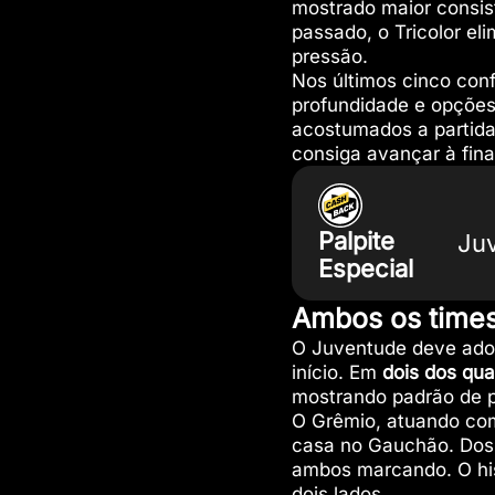
mostrado maior consis
passado, o Tricolor el
pressão.
Nos últimos cinco conf
profundidade e opções
acostumados a partidas
consiga avançar à fina
Palpite
Ju
Especial
Ambos os time
O Juventude deve adota
início. Em
dois dos qu
mostrando padrão de p
O Grêmio, atuando com
casa no Gauchão. Dos 
ambos marcando. O hist
dois lados.