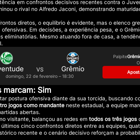
tência em confrontos decisivos recentes contra o Juv
iminou o rival no Alfredo Jaconi, demonstrando maturida
rontos diretos, o equilíbrio é evidente, mas o elenco g
 ofensivas. Em decisões, a experiência pesa, e o Grêm
 eliminatórias. Mesmo atuando fora de casa, a tendênc
l.
Palpite
Grêmio
O
ventude
Grêmio
VS
Aposta
domingo, 22 de fevereiro – 18:30
s marcam: Sim
r postura ofensiva diante da sua torcida, buscando co
atro jogos como mandante
neste estadual, a equipe marc
artidas abertas.
o visitante, balançou as redes em
todos os três jogos
d
últimos cinco confrontos diretos entre as equipes, qu
órico recente e o cenário decisivo reforçam a probabil