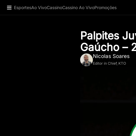
Esportes
Ao Vivo
Cassino
Cassino Ao Vivo
Promoções
Palpites J
Gaúcho – 
Nicolas Soares
Editor in Chief, KTO