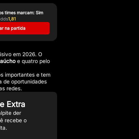
s times marcam: Sim
dds
1,81
r na partida
cisivo em 2026. O
Gaúcho
e quatro pelo
os importantes e tem
a de oportunidades
as redes.
e Extra
lpite der
cê recebe o
ta.