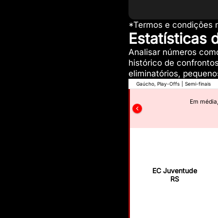
*Termos e condições n
Estatísticas
Analisar números com
histórico de confrontos
eliminatórios, pequeno
Gaúcho, Play-Offs
|
Semi-finais
emio
.
Em média
EC Juventude
RS