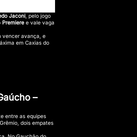
redo Jaconi
, pelo jogo
o
Premiere
e vale vaga
m vencer avança, e
 máxima em Caxias do
Gaúcho –
te entre as equipes
o Grêmio, dois empates
orça. No Gauchão do