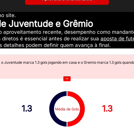
o site.
 de Juventude e Grêmio
o aproveitamento recente, desempenho como mandante 
 diretos é essencial antes de realizar sua
aposta de fut
s detalhes podem definir quem avança à final.
, o
Juventude
marca
1.3
gols jogando em casa e o
Gremio
marca
1.3
gols quando
1.3
1.3
Média de Gols