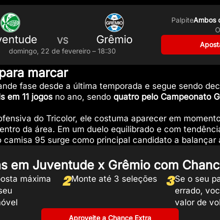
Palpite
Ambos o
O
ventude
Grêmio
VS
Aposta
domingo, 22 de fevereiro – 18:30
 para marcar
grande fase desde a última temporada e segue sendo de
ls em 11 jogos
no ano, sendo
quatro pelo Campeonato 
a ofensiva do Tricolor, ele costuma aparecer em moment
ntro da área. Em um duelo equilibrado e com tendênci
o camisa 95 surge como principal candidato a balançar 
s em Juventude x Grêmio com Chanc
2
3
osta máxima
Monte até 3 seleções
Se o seu pa
seu
errado, vo
móvel
valor de vol
Aproveite a Chance Extra