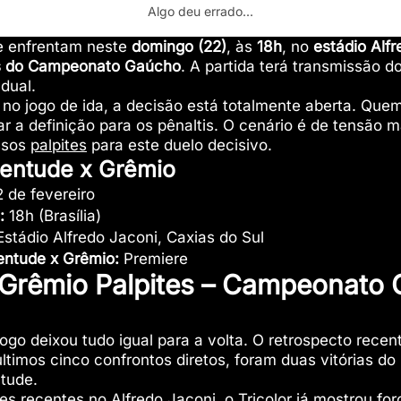
Algo deu errado...
e enfrentam neste
domingo (22)
, às
18h
, no
estádio Alf
is do Campeonato Gaúcho
. A partida terá transmissão d
dual.
no jogo de ida, a decisão está totalmente aberta. Que
r a definição para os pênaltis. O cenário é de tensão
ossos
palpites
para este duelo decisivo.
entude x Grêmio
 de fevereiro
:
18h (Brasília)
stádio Alfredo Jaconi, Caxias do Sul
ventude x Grêmio:
Premiere
 Grêmio Palpites – Campeonato 
ogo deixou tudo igual para a volta. O retrospecto recen
 últimos cinco confrontos diretos, foram duas vitórias d
ntude.
s recentes no Alfredo Jaconi, o Tricolor já mostrou f