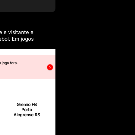
e visitante e
ebol
. Em jogos
 joga fora.
Juventude
Gremio FB
Porto
Alegrense RS