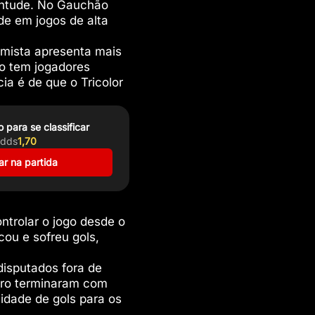
entude. No Gauchão
de em jogos de alta
remista apresenta mais
io tem jogadores
ia é de que o Tricolor
 para se classificar
dds
1,70
r na partida
ntrolar o jogo desde o
ou e sofreu gols,
isputados fora de
atro terminaram com
idade de gols para os