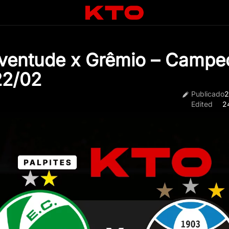
uventude x Grêmio – Campe
22/02
Publicado
2
Edited
2