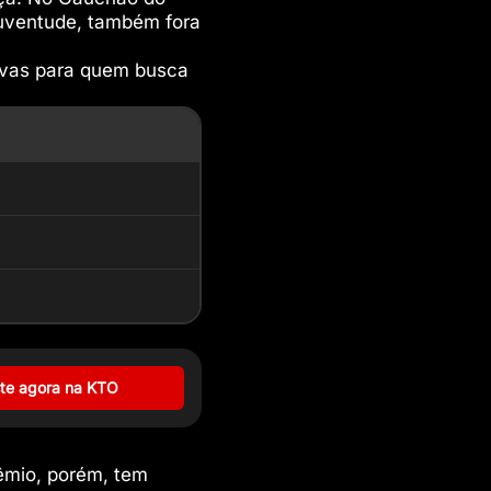
Juventude, também fora
ivas para quem busca
te agora na KTO
êmio, porém, tem