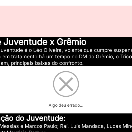
e Juventude x Grêmio
Juventude é o Léo Oliveira, volante que cumpre suspens
á em tratamento há um tempo no DM do Grêmio, o Trico
iam, principais baixas do confronto.
Algo deu errado...
ação do Juventude:
Messias e Marcos Paulo; Raí, Luís Mandaca, Lucas Mineir