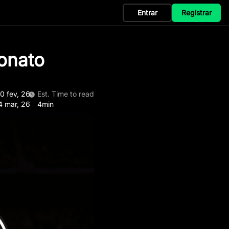
Entrar
Registrar
onato
0 fev, 26
Est. Time to read
4 mar, 26
4min