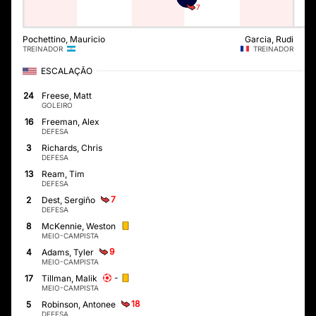
7
Pochettino, Mauricio
Garcia, Rudi
TREINADOR
TREINADOR
ESCALAÇÃO
24
Freese, Matt
GOLEIRO
16
Freeman, Alex
DEFESA
3
Richards, Chris
DEFESA
13
Ream, Tim
DEFESA
7
2
Dest, Sergiño
DEFESA
8
McKennie, Weston
MEIO-CAMPISTA
9
4
Adams, Tyler
MEIO-CAMPISTA
-
17
Tillman, Malik
MEIO-CAMPISTA
18
5
Robinson, Antonee
DEFESA