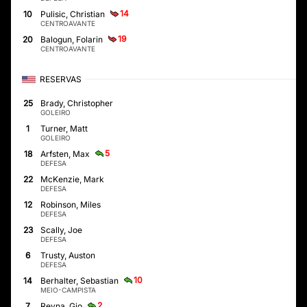
14
10
Pulisic, Christian
CENTROAVANTE
19
20
Balogun, Folarin
CENTROAVANTE
RESERVAS
25
Brady, Christopher
GOLEIRO
1
Turner, Matt
GOLEIRO
5
18
Arfsten, Max
DEFESA
22
McKenzie, Mark
DEFESA
12
Robinson, Miles
DEFESA
23
Scally, Joe
DEFESA
6
Trusty, Auston
DEFESA
10
14
Berhalter, Sebastian
MEIO-CAMPISTA
2
7
Reyna, Gio