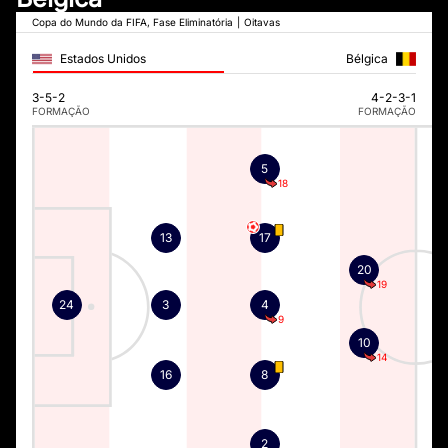
Copa do Mundo da FIFA, Fase Eliminatória
|
Oitavas
Estados Unidos
Bélgica
3-5-2
4-2-3-1
FORMAÇÃO
FORMAÇÃO
5
18
13
17
20
19
24
3
4
9
10
14
16
8
2