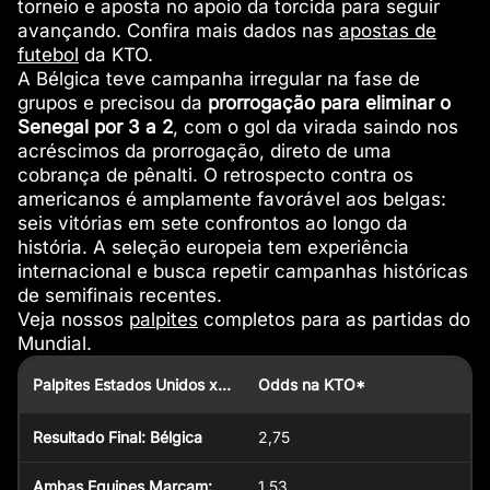
torneio e aposta no apoio da torcida para seguir
avançando. Confira mais dados nas
apostas de
futebol
da KTO.
A Bélgica teve campanha irregular na fase de
grupos e precisou da
prorrogação para eliminar o
Senegal por 3 a 2
, com o gol da virada saindo nos
acréscimos da prorrogação, direto de uma
cobrança de pênalti. O retrospecto contra os
americanos é amplamente favorável aos belgas:
seis vitórias em sete confrontos ao longo da
história. A seleção europeia tem experiência
internacional e busca repetir campanhas históricas
de semifinais recentes.
Veja nossos
palpites
completos para as partidas do
Mundial.
Palpites Estados Unidos x Bélgica
Odds na KTO*
Resultado Final: Bélgica
2,75
Ambas Equipes Marcam:
1,53