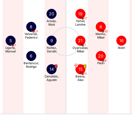
20
19
17
Araújo,
Yamal,
Maxi
Lamine
8
6
21
10
Valverde,
Merino,
Federico
Mikel
5
9
21
16
7
7
Ugarte,
Núñez,
Oyarzabal,
Rodri
Manuel
Darwin
Mikel
6
20
8
Bentancur,
Pedri
Rodrigo
14
15
11
Canobbio,
Baena,
Agustin
Alex