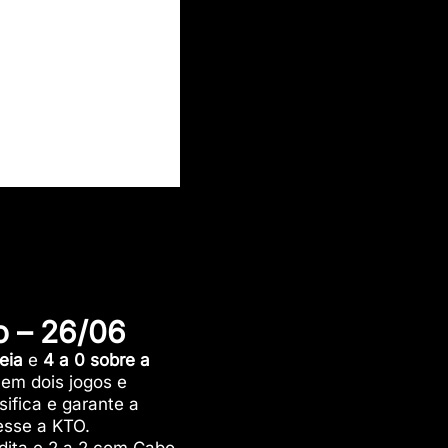
o – 26/06
eia
e
4 a 0 sobre a
 em dois jogos e
ifica e garante a
esse a KTO.