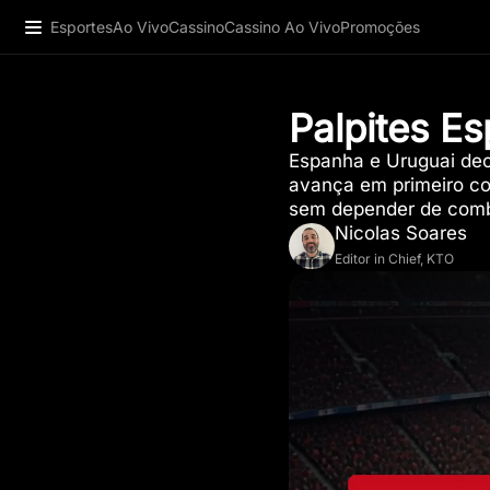
Esportes
Ao Vivo
Cassino
Cassino Ao Vivo
Promoções
Palpites E
Espanha e Uruguai dec
avança em primeiro com
sem depender de combi
Nicolas Soares
Editor in Chief, KTO