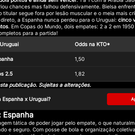
dois pontos e ainda sem vencer
: 1 a 1 com a Arábia Sa
riou chances mas falhou defensivamente. Bielsa enfrent
o titular segue fora por lesão muscular e o meia mais cr
o direto, a Espanha nunca perdeu para o Uruguai:
cinco v
ntos
. Em Copas do Mundo, dois empates: 2 a 2 em 1950
mpletos para a partida!
 Uruguai
Odds na KTO*
spanha
1,50
os 2.5
1,82
a publicação. Sujeitas a alterações.
a Espanha x Uruguai?
A
l: Espanha
gem tática de poder jogar pelo empate, o que naturalme
lado e seguro. Com posse de bola e organização coleti