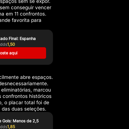
 espaços sem se expor.
e sem conseguir vencer
ha em 11 confrontos.
nde favorita para
tado Final: Espanha
dds
1,50
oste aqui
cilmente abre espaços.
 desnecessariamente.
 eliminatórias, marcou
 confrontos históricos
o placar total foi de
l das duas seleções.
e Gols: Menos de 2,5
dds
1,85