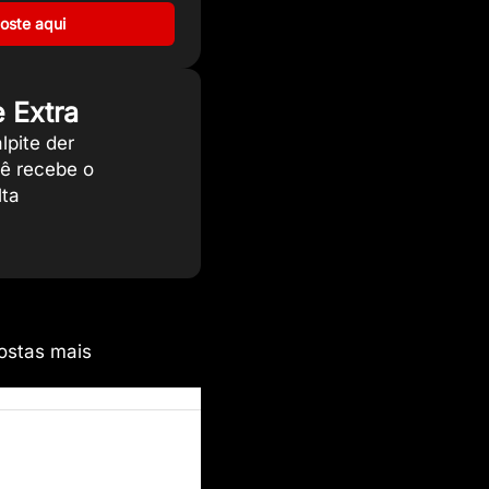
oste aqui
 Extra
lpite der
cê recebe o
lta
ostas mais