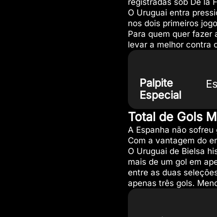
registradas sob De la 
O Uruguai entra press
nos dois primeiros jog
Para quem quer fazer
levar a melhor contra 
Palpite
E
Especial
Total de Gols 
A Espanha não sofreu 
Com a vantagem do emp
O Uruguai de Bielsa hi
mais de um gol em apen
entre as duas seleções
apenas três gols. Meno