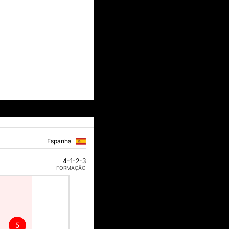
Espanha
4-1-2-3
FORMAÇÃO
5