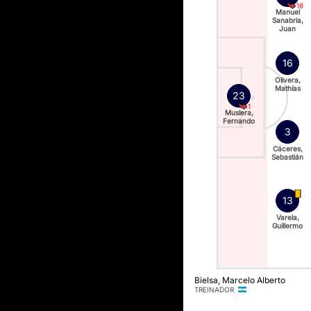
18
Manuel
Sanabria,
Juan
16
Olivera,
Mathías
23
1
Muslera,
Fernando
3
Cáceres,
Sebastián
13
Varela,
Guillermo
Bielsa, Marcelo Alberto
TREINADOR