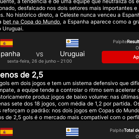
Fuente, a tendência é de uma equipe que neutraliza os
ionado, desfalcado nos dois setores mais importantes 
os. No histórico direto, a Celeste nunca venceu a Espan
 a
bet na Copa do Mundo
, a Espanha aparece como a gra
o Uruguai.
Palpite
Resul
O
spanha
Uruguai
VS
Ap
sexta-feira, 26 de junho – 21:00
Menos de 2,5
gols em dois jogos e tem um sistema defensivo que difi
ate, a equipe tende a controlar o ritmo sem acelerar
storicamente produz jogos de baixo volume: nas últimas
as sete dos 18 jogos, com média de 1,2 por partida. Os
 reforçam o padrão: nos dois jogos em Copas do Mundo, 
s de 2,5 gols é o mercado mais compatível com o perfi
Palpite
Total d
O