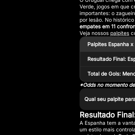
O Uruguai chega com
Verde, jogos em que c
importantes: o zagueir
por lesão. No históric
empates em 11 confro
Veja nossos
palpites
co
Palpites Espanha x
Resultado Final: E
Total de Gols: Men
*Odds no momento dest
Qual seu palpite par
Resultado Fina
A Espanha tem a vanta
um estilo mais contro