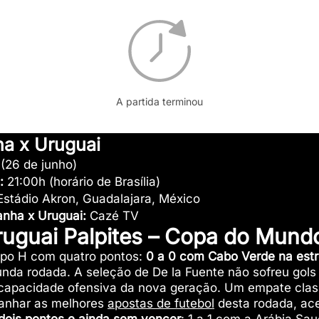
A partida terminou
a x Uruguai
 (26 de junho)
a:
21:00h (horário de Brasília)
Estádio Akron, Guadalajara, México
anha x Uruguai
:
Cazé TV
uguai Palpites – Copa do Mund
upo H com quatro pontos:
0 a 0 com Cabo Verde na estr
nda rodada. A seleção de De la Fuente não sofreu gols
capacidade ofensiva da nova geração. Um empate class
panhar as melhores
apostas de futebol
desta rodada, ac