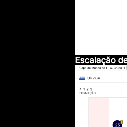
Escalação de
Copa do Mundo da FIFA, Grupo H
|
Uruguai
4-1-2-3
FORMAÇÃO
25