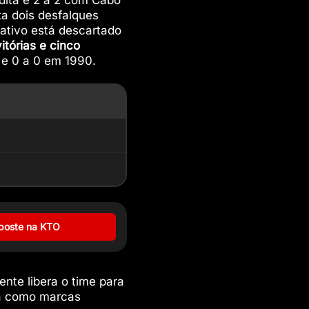
udita e 2 a 2 com Cabo
a dois desfalques
iativo está descartado
itórias e cinco
 e 0 a 0 em 1990.
poste na KTO
nte libera o time para
va como marcas