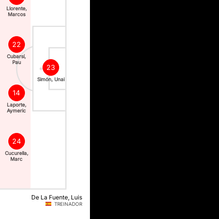
Llorente,
Marcos
22
Cubarsí,
Pau
23
Simón, Unai
14
Laporte,
Aymeric
24
Cucurella,
Marc
De La Fuente, Luis
TREINADOR