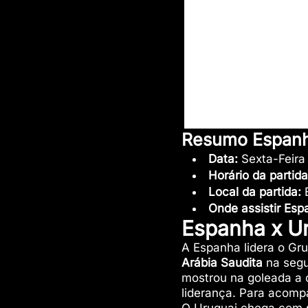
Resumo Espanh
Data:
Sexta-Feira
Horário da partid
Local da partida:
Onde assistir
Esp
Espanha x Ur
A Espanha lidera o Gr
Arábia Saudita
na segu
mostrou na goleada a 
liderança. Para acom