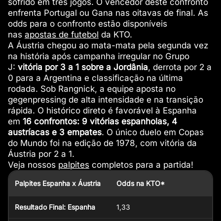
sofrido em três jogos. O vencedor deste confronto
enfrenta Portugal ou Gana nas oitavas de final. As
odds para o confronto estão disponíveis
nas
apostas de futebol
da KTO.
A Áustria chegou ao mata-mata pela segunda vez
na história após campanha irregular no Grupo
J:
vitória por 3 a 1 sobre a Jordânia
, derrota por 2 a
0 para a Argentina e classificação na última
rodada. Sob Rangnick, a equipe aposta no
gegenpressing de alta intensidade e na transição
rápida. O histórico direto é favorável à Espanha
em
16 confrontos: 9 vitórias espanholas, 4
austríacas e 3 empates
. O único duelo em Copas
do Mundo foi na edição de 1978, com vitória da
Áustria por 2 a 1.
Veja nossos
palpites
completos para a partida!
Palpites Espanha x Áustria
Odds na KTO*
Resultado Final: Espanha
1,33