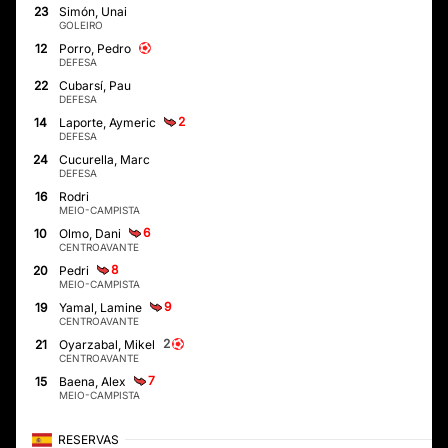
23
Simón, Unai
GOLEIRO
12
Porro, Pedro
DEFESA
22
Cubarsí, Pau
DEFESA
2
14
Laporte, Aymeric
DEFESA
24
Cucurella, Marc
DEFESA
16
Rodri
MEIO-CAMPISTA
6
10
Olmo, Dani
CENTROAVANTE
8
20
Pedri
MEIO-CAMPISTA
9
19
Yamal, Lamine
CENTROAVANTE
2
21
Oyarzabal, Mikel
CENTROAVANTE
7
15
Baena, Alex
MEIO-CAMPISTA
RESERVAS