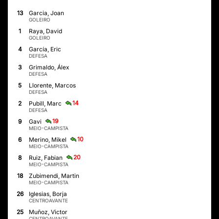
13
Garcia, Joan
GOLEIRO
1
Raya, David
GOLEIRO
4
García, Eric
DEFESA
3
Grimaldo, Álex
DEFESA
5
Llorente, Marcos
DEFESA
14
2
Pubill, Marc
DEFESA
19
9
Gavi
MEIO-CAMPISTA
10
6
Merino, Mikel
MEIO-CAMPISTA
20
8
Ruiz, Fabian
MEIO-CAMPISTA
18
Zubimendi, Martin
MEIO-CAMPISTA
26
Iglesias, Borja
CENTROAVANTE
25
Muñoz, Victor
CENTROAVANTE